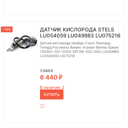
ДАТЧИК КИСЛОРОДА STELS
-15%
LU054059 LU049983 LU075216
Датчик кислорода лямбда Стелс Леопард
Гепард Росомаха Викинг Атаман Витязь Ермак
120500-001-0000 391160-E02-000 LU049983
LU054059 LU075216
7 550
₽
6 440
₽
В наличии: 2
КУПИТЬ