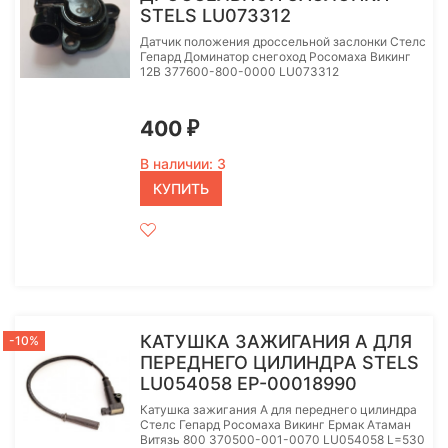
STELS LU073312
Датчик положения дроссельной заслонки Стелс
Гепард Доминатор снегоход Росомаха Викинг
12В 377600-800-0000 LU073312
400
₽
В наличии: 3
КУПИТЬ
КАТУШКА ЗАЖИГАНИЯ A ДЛЯ
-10%
ПЕРЕДНЕГО ЦИЛИНДРА STELS
LU054058 EP-00018990
Катушка зажигания A для переднего цилиндра
Стелс Гепард Росомаха Викинг Ермак Атаман
Витязь 800 370500-001-0070 LU054058 L=530