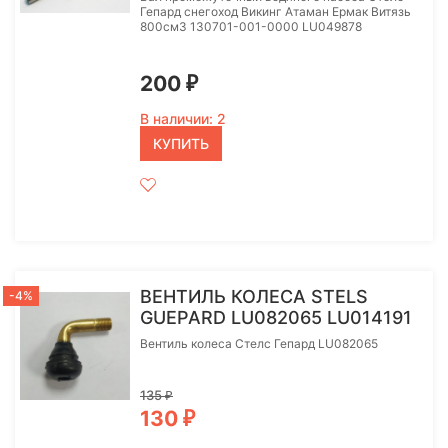
Гепард снегоход Викинг Атаман Ермак Витязь
800см3 130701-001-0000 LU049878
200
₽
В наличии: 2
КУПИТЬ
ВЕНТИЛЬ КОЛЕСА STELS
-4%
GUEPARD LU082065 LU014191
Вентиль колеса Стелс Гепард LU082065
135
₽
130
₽