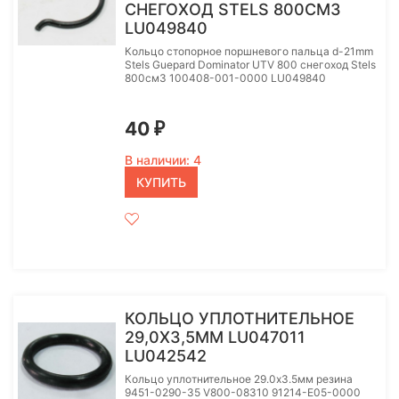
СНЕГОХОД STELS 800СМ3
LU049840
Кольцо стопорное поршневого пальца d-21mm
Stels Guepard Dominator UTV 800 снегоход Stels
800см3 100408-001-0000 LU049840
40
₽
В наличии: 4
КУПИТЬ
КОЛЬЦО УПЛОТНИТЕЛЬНОЕ
29,0X3,5ММ LU047011
LU042542
Кольцо уплотнительное 29.0x3.5мм резина
9451-0290-35 V800-08310 91214-E05-0000