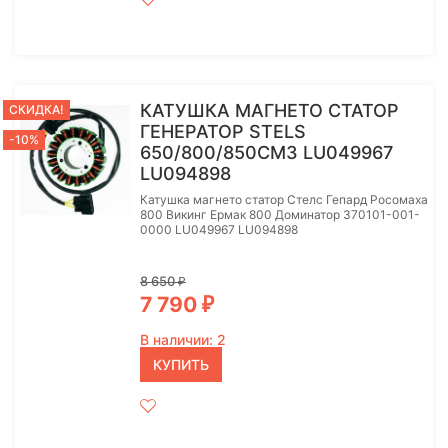
КАТУШКА МАГНЕТО СТАТОР
СКИДКА!
ГЕНЕРАТОР STELS
-10%
650/800/850СМ3 LU049967
LU094898
Катушка магнето статор Стелс Гепард Росомаха
800 Викинг Ермак 800 Доминатор 370101-001-
0000 LU049967 LU094898
8 650
₽
7 790
₽
В наличии: 2
КУПИТЬ