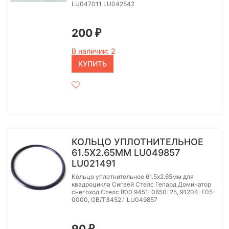
LU047011 LU042542
200
₽
В наличии: 2
КУПИТЬ
КОЛЬЦО УПЛОТНИТЕЛЬНОЕ
61.5X2.65ММ LU049857
LU021491
Кольцо уплотнительное 61.5x2.65мм для
квадроцикла Сигвей Стелс Гепард Доминатор
снегоход Стелс 800 9451-0650-25, 91204-E05-
0000, GB/T3452.1 LU049857
90
₽