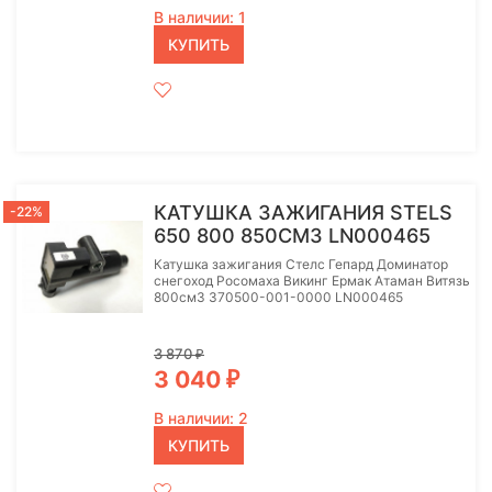
В наличии: 1
КУПИТЬ
КАТУШКА ЗАЖИГАНИЯ STELS
-22%
650 800 850СМ3 LN000465
Катушка зажигания Стелс Гепард Доминатор
снегоход Росомаха Викинг Ермак Атаман Витязь
800см3 370500-001-0000 LN000465
3 870
₽
3 040
₽
В наличии: 2
КУПИТЬ