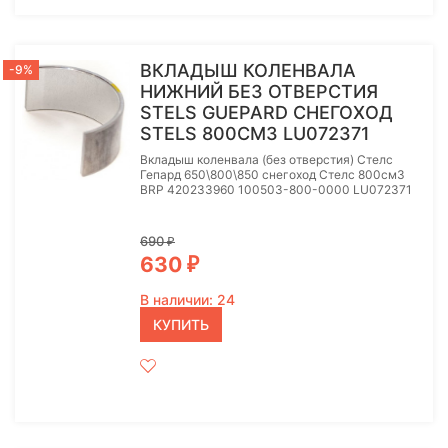
ВКЛАДЫШ КОЛЕНВАЛА
-9%
НИЖНИЙ БЕЗ ОТВЕРСТИЯ
STELS GUEPARD СНЕГОХОД
STELS 800СМ3 LU072371
Вкладыш коленвала (без отверстия) Стелс
Гепард 650\800\850 снегоход Стелс 800см3
BRP 420233960 100503-800-0000 LU072371
690
₽
630
₽
В наличии: 24
КУПИТЬ