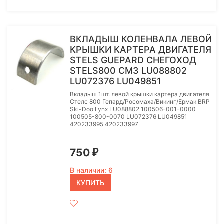
ВКЛАДЫШ КОЛЕНВАЛА ЛЕВОЙ
КРЫШКИ КАРТЕРА ДВИГАТЕЛЯ
STELS GUEPARD СНЕГОХОД
STELS800 СМ3 LU088802
LU072376 LU049851
Вкладыш 1шт. левой крышки картера двигателя
Стелс 800 Гепард/Росомаха/Викинг/Ермак BRP
Ski-Doo Lynx LU088802 100506-001-0000
100505-800-0070 LU072376 LU049851
420233995 420233997
750
₽
В наличии: 6
КУПИТЬ