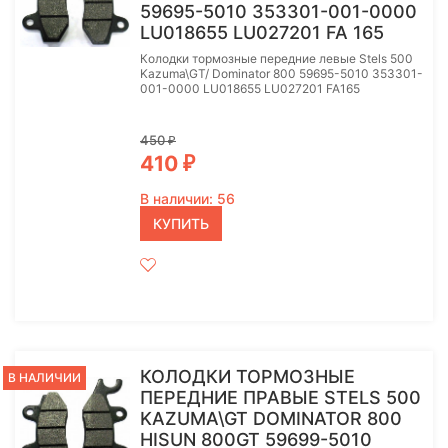
59695-5010 353301-001-0000
LU018655 LU027201 FA 165
Колодки тормозные передние левые Stels 500
Kazuma\GT/ Dominator 800 59695-5010 353301-
001-0000 LU018655 LU027201 FA165
450
₽
410
₽
В наличии: 56
КУПИТЬ
КОЛОДКИ ТОРМОЗНЫЕ
В НАЛИЧИИ
ПЕРЕДНИЕ ПРАВЫЕ STELS 500
KAZUMA\GT DOMINATOR 800
HISUN 800GT 59699-5010