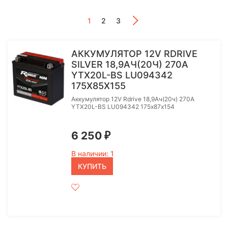
1
2
3
АККУМУЛЯТОР 12V RDRIVE
SILVER 18,9АЧ(20Ч) 270А
YTX20L-BS LU094342
175Х85X155
Аккумулятор 12V Rdrive 18,9Ач(20ч) 270А
YTX20L-BS LU094342 175х87x154
6 250
₽
В наличии: 1
КУПИТЬ