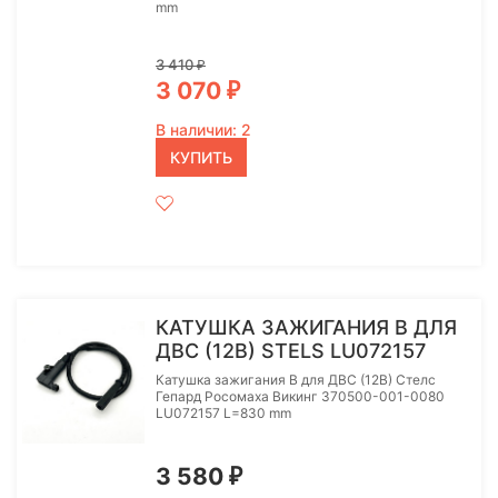
mm
3 410
₽
3 070
₽
В наличии: 2
КУПИТЬ
КАТУШКА ЗАЖИГАНИЯ B ДЛЯ
ДВС (12В) STELS LU072157
Катушка зажигания B для ДВС (12В) Стелс
Гепард Росомаха Викинг 370500-001-0080
LU072157 L=830 mm
3 580
₽