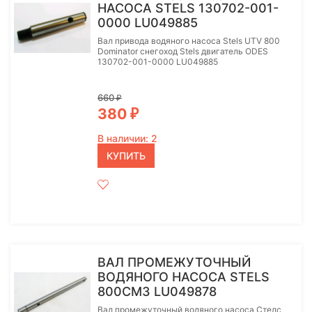
НАСОСА STELS 130702-001-
0000 LU049885
Вал привода водяного насоса Stels UTV 800
Dominator снегоход Stels двигатель ODES
130702-001-0000 LU049885
660
₽
380
₽
В наличии: 2
КУПИТЬ
ВАЛ ПРОМЕЖУТОЧНЫЙ
ВОДЯНОГО НАСОСА STELS
800СМ3 LU049878
Вал промежуточный водяного насоса Стелс