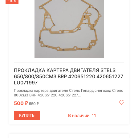
-10%
ПРОКЛАДКА КАРТЕРА ДВИГАТЕЛЯ STELS
650/800/850СМ3 BRP 420651220 420651227
LU071997
Прокладка картера двигателя Стелс Гепард снегоход Стелс
800см3 BRP 420651220 420651227...
500
₽
550
₽
В наличии: 11
КУПИТЬ