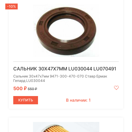
-10%
САЛЬНИК 30Х47Х7ММ LU030044 LU070491
Сальник 30х47х7мм 9471-300-470-070 Ставр Ермак
Гепард LU030044
500
₽
550
₽
В наличии: 1
КУПИТЬ