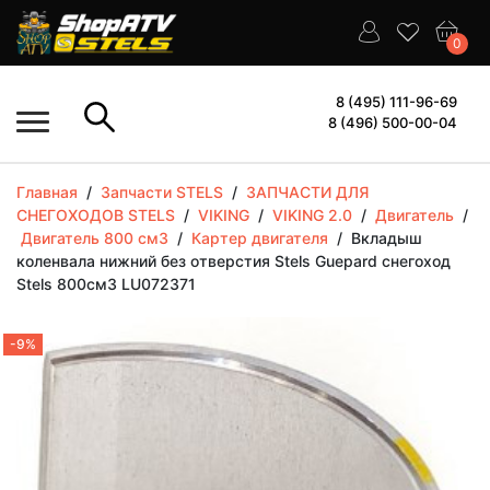
0
8 (495) 111-96-69
8 (496) 500-00-04
Главная
/
Запчасти STELS
/
ЗАПЧАСТИ ДЛЯ
СНЕГОХОДОВ STELS
/
VIKING
/
VIKING 2.0
/
Двигатель
/
Двигатель 800 см3
/
Картер двигателя
/
Вкладыш
коленвала нижний без отверстия Stels Guepard снегоход
Stels 800см3 LU072371
-9%