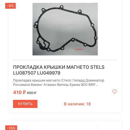
-9%
ПРОКЛАДКА КРЫШКИ МАГНЕТО STELS
LU087507 LU049979
Прокладка крышки магнето Стелс Гепард Доминатор
Росомаха Викинг Атаман Витязь Ермак 800 BRP...
410
₽
450
₽
В наличии: 18
КУПИТЬ
-15%