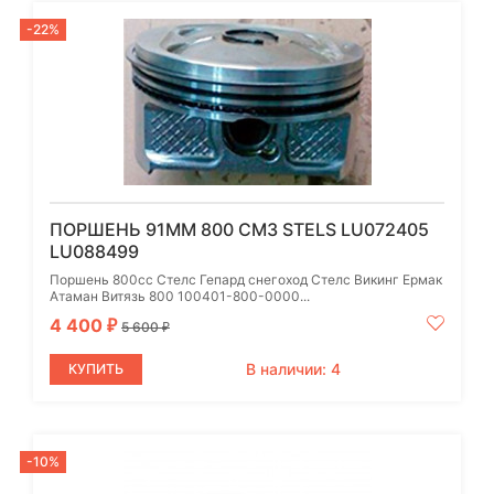
-22%
ПОРШЕНЬ 91ММ 800 СМ3 STELS LU072405
LU088499
Поршень 800cc Стелс Гепард снегоход Стелс Викинг Ермак
Атаман Витязь 800 100401-800-0000...
4 400
₽
5 600
₽
В наличии: 4
КУПИТЬ
-10%