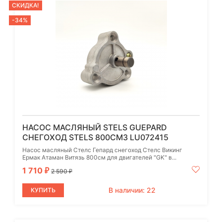
СКИДКА!
-34%
НАСОС МАСЛЯНЫЙ STELS GUEPARD
СНЕГОХОД STELS 800СМ3 LU072415
Насос масляный Стелс Гепард снегоход Стелс Викинг
Ермак Атаман Витязь 800см для двигателей "GK" в...
1 710
₽
2 590
₽
В наличии: 22
КУПИТЬ