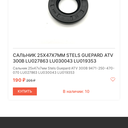
САЛЬНИК 25Х47Х7ММ STELS GUEPARD ATV
300B LU027863 LU030043 LU019353
Сальник 25х47х7мм Stels Guepard ATV 300B 9471-250-470-
070 LU027863 LU030043 LU019353
190
₽
205
₽
В наличии: 10
КУПИТЬ