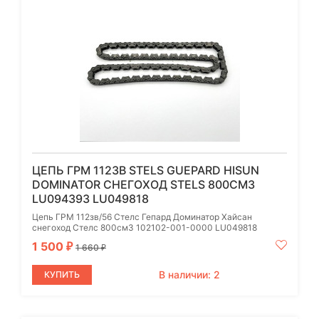
ЦЕПЬ ГРМ 112ЗВ STELS GUEPARD HISUN
DOMINATOR СНЕГОХОД STELS 800СМ3
LU094393 LU049818
Цепь ГРМ 112зв/56 Стелс Гепард Доминатор Хайсан
снегоход Стелс 800см3 102102-001-0000 LU049818
1 500
₽
1 660
₽
В наличии: 2
КУПИТЬ