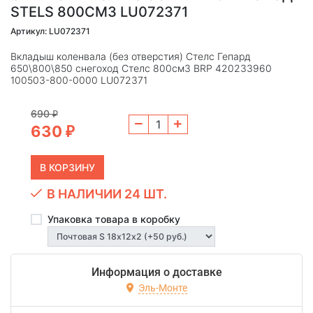
STELS 800СМ3 LU072371
Артикул: LU072371
Вкладыш коленвала (без отверстия) Стелс Гепард
650\800\850 снегоход Стелс 800см3 BRP 420233960
100503-800-0000 LU072371
690
₽
630
₽
В НАЛИЧИИ 24 ШТ.
Упаковка товара в коробку
Информация о доставке
Эль-Монте