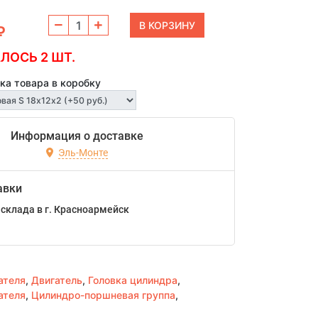
₽
ЛОСЬ 2 ШТ.
ка товара в коробку
Информация о доставке
Эль-Монте
авки
склада в г. Красноармейск
ателя
,
Двигатель
,
Головка цилиндра
,
ателя
,
Цилиндро-поршневая группа
,