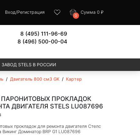
Вход
/
Регистрация
Сумма
0
₽
0
8 (495) 111-96-69
8 (496) 500-00-04
ЗАВОД STELS В РОССИИ
ль
/
Двигатель 800 см3 GK
/
Картер
 ПАРОНИТОВЫХ ПРОКЛАДОК
ТА ДВИГАТЕЛЯ STELS LU087696
6
товых прокладок для ремонта двигателя Стелс
а Викинг Доминатор BRP G1 LU087696