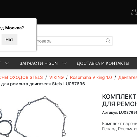
од
Москва
?
Y
ЗАПЧАСТИ HISUN
ДОСТАВКА И КОНТАКТЫ
СНЕГОХОДОВ STELS
/
VIKING
/
Rosomaha Viking 1.0
/
Двигате
для ремонта двигателя Stels LU087696
КОМПЛЕКТ
ДЛЯ РЕМОН
Артикул: LU08769
Комплект парони
Гепард Росомах