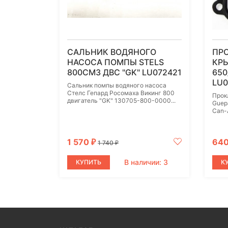
САЛЬНИК ВОДЯНОГО
ПР
НАСОСА ПОМПЫ STELS
КР
800СМ3 ДВС "GK" LU072421
650
LU0
Сальник помпы водяного насоса
Стелс Гепард Росомаха Викинг 800
Прок
двигатель "GK" 130705-800-0000...
Guep
Can-
1 570
64
₽
1 740
₽
В наличии: 3
КУПИТЬ
К