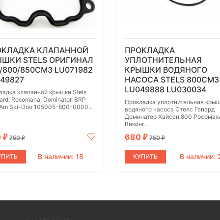
ОКЛАДКА КЛАПАННОЙ
ПРОКЛАДКА
ЫШКИ STELS ОРИГИНАЛ
УПЛОТНИТЕЛЬНАЯ
/800/850СМ3 LU071982
КРЫШКИ ВОДЯНОГО
49827
НАСОСА STELS 800СМ3
LU049888 LU030034
ладка клапанной крышки Stels
ard, Rosomaha, Dominator, BRP
Прокладка уплотнительная кры
Am Ski-Doo 105005-800-0000...
водяного насоса Стелс Гепард
Доминатор Хайсан 800 Росомах
Викинг...
0
680
₽
₽
750
750
₽
₽
В наличии: 18
В наличии: 
УПИТЬ
КУПИТЬ