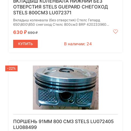
ВКЛАДЫШ КОЛЕНВАЛА НИЖНИЙ БЕЗ
ОТВЕРСТИЯ STELS GUEPARD СНЕГОХОД
STELS 800СМ3 LU072371
Вкладыш коленвала (без отверстия) Стелс Гепард
650\800\850 снегоход Стелс 800см3 BRP 420233960...
630
₽
690
₽
В наличии: 24
КУПИТЬ
-22%
ПОРШЕНЬ 91ММ 800 СМ3 STELS LU072405
LU088499