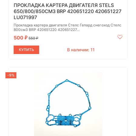
ПРОКЛАДКА КАРТЕРА ДВИГАТЕЛЯ STELS
650/800/850СМ3 BRP 420651220 420651227
LU071997
Прокладка картера двигателя Стелс Гепард снегоход Стелс
800см3 BRP 420651220 420651227...
500
₽
550
₽
В наличии: 11
КУПИТЬ
-9%