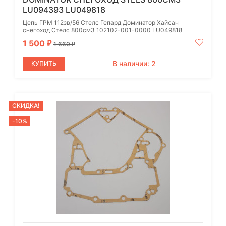
LU094393 LU049818
Цепь ГРМ 112зв/56 Стелс Гепард Доминатор Хайсан
снегоход Стелс 800см3 102102-001-0000 LU049818
1 500
₽
1 660
₽
В наличии: 2
КУПИТЬ
СКИДКА!
-10%