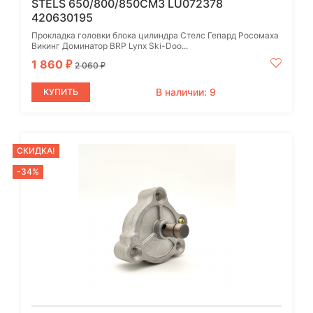
STELS 650/800/850СМ3 LU072378
420630195
Прокладка головки блока цилиндра Стелс Гепард Росомаха
Викинг Доминатор BRP Lynx Ski-Doo...
1 860
₽
2 060
₽
В наличии: 9
КУПИТЬ
СКИДКА!
-34%