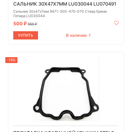
САЛЬНИК 30Х47Х7ММ LU030044 LU070491
Сальник 30х47х7мм 9471-300-470-070 Ставр Ермак
Гепард LU030044
500
₽
550
₽
В наличии: 1
КУПИТЬ
-15%