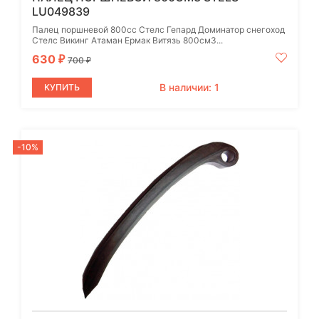
LU049839
Палец поршневой 800cc Стелс Гепард Доминатор снегоход
Стелс Викинг Атаман Ермак Витязь 800см3...
630
₽
700
₽
В наличии: 1
КУПИТЬ
-10%