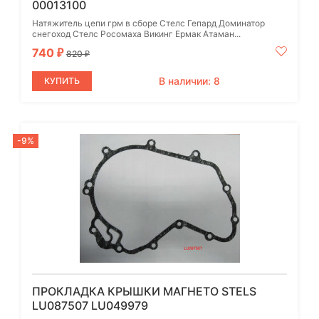
00013100
Натяжитель цепи грм в сборе Стелс Гепард Доминатор
снегоход Стелс Росомаха Викинг Ермак Атаман...
740
₽
820
₽
В наличии: 8
КУПИТЬ
-9%
ПРОКЛАДКА КРЫШКИ МАГНЕТО STELS
LU087507 LU049979