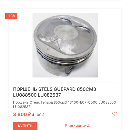
-13%
ПОРШЕНЬ STELS GUEPARD 850СМ3
LU088500 LU082537
Поршень Стелс Гепард 850см3 13100-E07-0000 LU088500
LU082537
3 600
₽
4 100
₽
В наличии: 4
КУПИТЬ