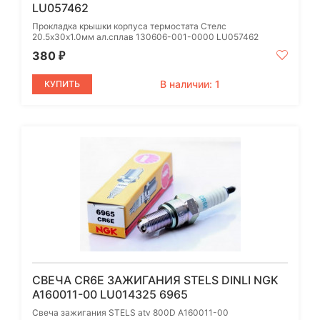
LU057462
Прокладка крышки корпуса термостата Стелс
20.5х30х1.0мм ал.сплав 130606-001-0000 LU057462
380
₽
В наличии: 1
КУПИТЬ
СВЕЧА CR6E ЗАЖИГАНИЯ STELS DINLI NGK
A160011-00 LU014325 6965
Свеча зажигания STELS atv 800D А160011-00