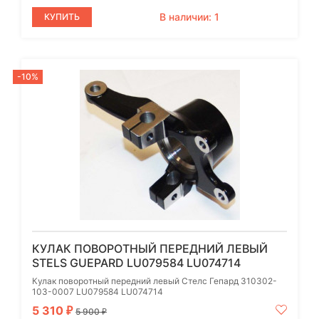
В наличии: 1
КУПИТЬ
-10%
КУЛАК ПОВОРОТНЫЙ ПЕРЕДНИЙ ЛЕВЫЙ
STELS GUEPARD LU079584 LU074714
Кулак поворотный передний левый Стелс Гепард 310302-
103-0007 LU079584 LU074714
5 310
₽
5 900
₽