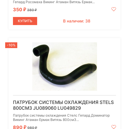
Гепард Росомаха Викинг Атаман Витязь Ермак...
350
₽
380
₽
В наличии: 38
КУПИТЬ
-10%
ПАТРУБОК СИСТЕМЫ ОХЛАЖДЕНИЯ STELS
800СМ3 JU089060 LU049829
Патрубок системы охлаждения Стелс Гепард Доминатор
Викинг Атаман Ермак Витязь 800см3...
890
₽
980
₽