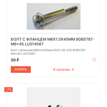
БОЛТ С ФЛАНЦЕМ M6Х1.0Х45ММ BGB5787-
M6×45 LU014567
Болт с фланцем M6х1.0х45мм 9102-06-045 BGB5787-
M6×45 LU014567
20
₽
В наличии: 4
КУПИТЬ
-7%