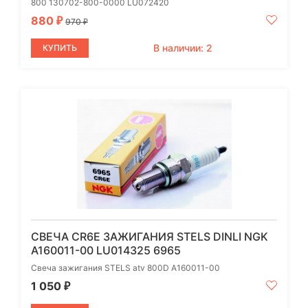
800 130702-800-0000 LU072420
880
₽
970
₽
В наличии: 2
КУПИТЬ
СВЕЧА CR6E ЗАЖИГАНИЯ STELS DINLI NGK
A160011-00 LU014325 6965
Свеча зажигания STELS atv 800D А160011-00
1 050
₽