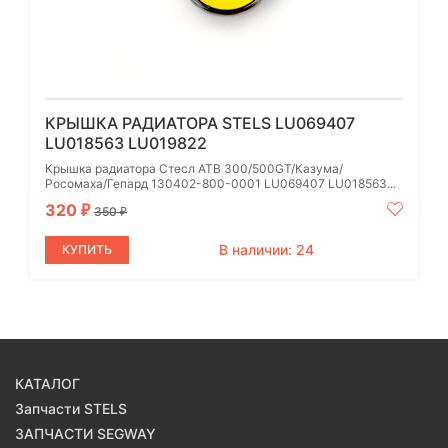
КРЫШКА РАДИАТОРА STELS LU069407
LU018563 LU019822
Крышка радиатора Стесл АТВ 300/500GT/Казума/
Росомаха/Гепард 130402-800-0001 LU069407 LU018563...
320
₽
350
₽
В наличии: 24
КУПИТЬ
КАТАЛОГ
Запчасти STELS
ЗАПЧАСТИ SEGWAY