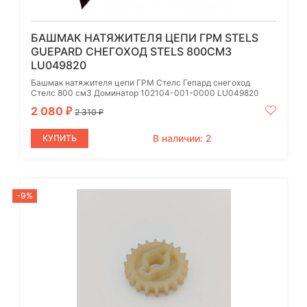
БАШМАК НАТЯЖИТЕЛЯ ЦЕПИ ГРМ STELS
GUEPARD СНЕГОХОД STELS 800СМ3
LU049820
Башмак натяжителя цепи ГРМ Стелс Гепард снегоход
Стелс 800 см3 Доминатор 102104-001-0000 LU049820
2 080
₽
2 310
₽
В наличии: 2
КУПИТЬ
-9%