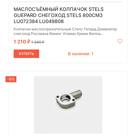
МАСЛОСЪЁМНЫЙ КОЛПАЧОК STELS
GUEPARD СНЕГОХОД STELS 800СМ3
LU072384 LU049808
Колпачок маслоотражательный Стелс Гепард Доминатор
снегоход Росомаха Викинг Атаман Ермак Витязь...
1 210
₽
1 340
₽
В наличии: 1
КУПИТЬ
-9%