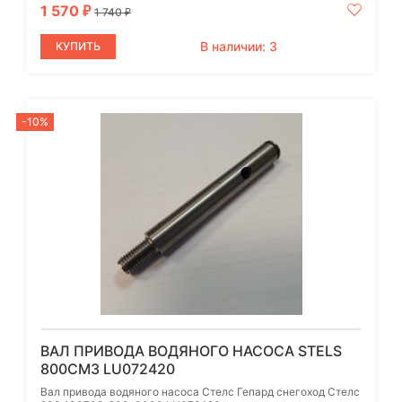
1 570
₽
1 740
₽
В наличии: 3
КУПИТЬ
-10%
ВАЛ ПРИВОДА ВОДЯНОГО НАСОСА STELS
800СМ3 LU072420
Вал привода водяного насоса Стелс Гепард снегоход Стелс