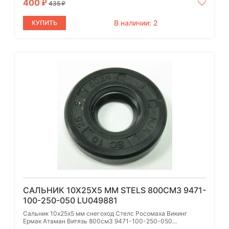
400
₽
435
₽
В наличии: 2
КУПИТЬ
САЛЬНИК 10Х25Х5 ММ STELS 800СМ3 9471-
100-250-050 LU049881
Сальник 10х25х5 мм снегоход Стелс Росомаха Викинг
Ермак Атаман Витязь 800см3 9471-100-250-050...