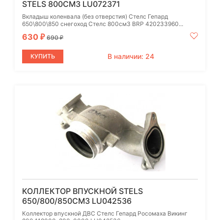
STELS 800СМ3 LU072371
Вкладыш коленвала (без отверстия) Стелс Гепард
650\800\850 снегоход Стелс 800см3 BRP 420233960...
630
₽
690
₽
В наличии: 24
КУПИТЬ
КОЛЛЕКТОР ВПУСКНОЙ STELS
650/800/850СМ3 LU042536
Коллектор впускной ДВС Стелс Гепард Росомаха Викинг