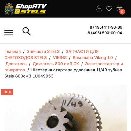
0
8 (495) 111-96-69
8 (496) 500-00-04
Главная
/
Запчасти STELS
/
ЗАПЧАСТИ ДЛЯ
СНЕГОХОДОВ STELS
/
VIKING
/
Rosomaha Viking 1.0
/
Двигатель
/
Двигатель 800 см3 GK
/
Электростартер и
генератор
/
Шестерня стартера сдвоенная 11/49 зубьев
Stels 800см3 LU049953
-10%