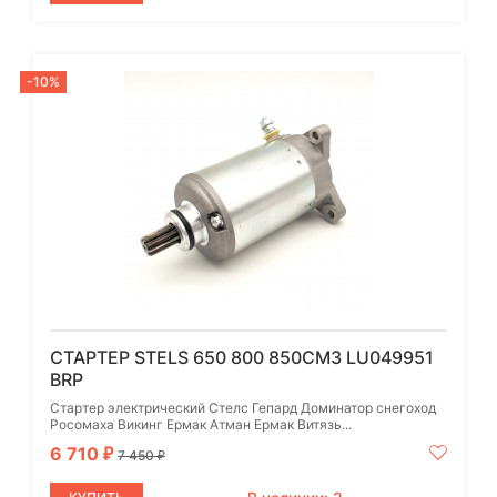
-10%
СТАРТЕР STELS 650 800 850СМ3 LU049951
BRP
Стартер электрический Стелс Гепард Доминатор снегоход
Росомаха Викинг Ермак Атман Ермак Витязь...
6 710
₽
7 450
₽