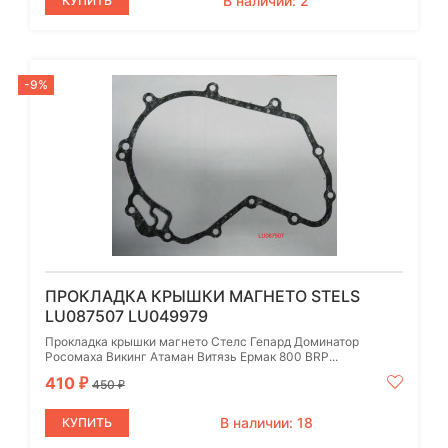
В наличии: 2
КУПИТЬ
-9%
ПРОКЛАДКА КРЫШКИ МАГНЕТО STELS
LU087507 LU049979
Прокладка крышки магнето Стелс Гепард Доминатор
Росомаха Викинг Атаман Витязь Ермак 800 BRP...
410
₽
450
₽
В наличии: 18
КУПИТЬ