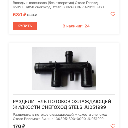
Вкладыш коленвала (без отверстия) Стелс Гепард
650\800\850 снегоход Стелс 800см3 BRP 420233960...
630
₽
690
₽
В наличии: 24
КУПИТЬ
РАЗДЕЛИТЕЛЬ ПОТОКОВ ОХЛАЖДАЮЩЕЙ
ЖИДКОСТИ СНЕГОХОД STELS JU051999
Разделитель потоков охлаждающей жидкости снегоход
Стелс Росомаха Викинг 130305-800-0000 JU051999
170
₽