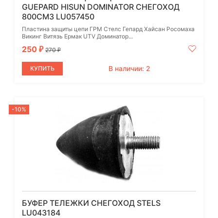
GUEPARD HISUN DOMINATOR СНЕГОХОД
800СМ3 LU057450
Пластина защиты цепи ГРМ Стелс Гепард Хайсан Росомаха
Викинг Витязь Ермак UTV Доминатор...
250
₽
270
₽
В наличии: 2
КУПИТЬ
-10%
БУФЕР ТЕЛЕЖКИ СНЕГОХОД STELS
LU043184