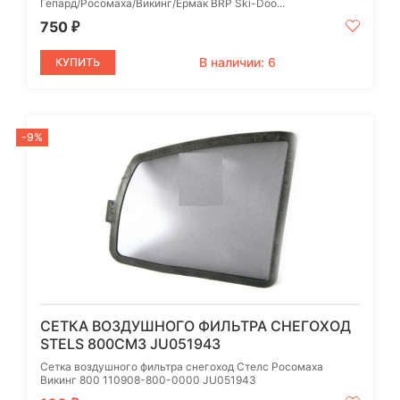
Гепард/Росомаха/Викинг/Ермак BRP Ski-Doo...
750
₽
В наличии: 6
КУПИТЬ
-9%
СЕТКА ВОЗДУШНОГО ФИЛЬТРА СНЕГОХОД
STELS 800СМ3 JU051943
Сетка воздушного фильтра снегоход Стелс Росомаха
Викинг 800 110908-800-0000 JU051943