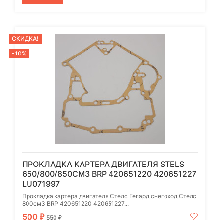
СКИДКА!
-10%
ПРОКЛАДКА КАРТЕРА ДВИГАТЕЛЯ STELS
650/800/850СМ3 BRP 420651220 420651227
LU071997
Прокладка картера двигателя Стелс Гепард снегоход Стелс
800см3 BRP 420651220 420651227...
500
₽
550
₽