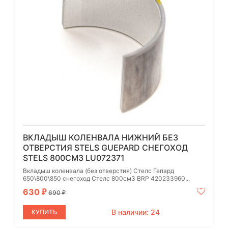
ВКЛАДЫШ КОЛЕНВАЛА НИЖНИЙ БЕЗ
ОТВЕРСТИЯ STELS GUEPARD СНЕГОХОД
STELS 800СМ3 LU072371
Вкладыш коленвала (без отверстия) Стелс Гепард
650\800\850 снегоход Стелс 800см3 BRP 420233960...
630
₽
690
₽
В наличии: 24
КУПИТЬ