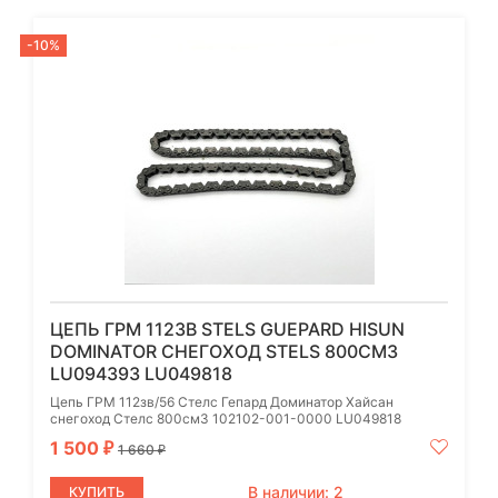
-10%
ЦЕПЬ ГРМ 112ЗВ STELS GUEPARD HISUN
DOMINATOR СНЕГОХОД STELS 800СМ3
LU094393 LU049818
Цепь ГРМ 112зв/56 Стелс Гепард Доминатор Хайсан
снегоход Стелс 800см3 102102-001-0000 LU049818
1 500
₽
1 660
₽
В наличии: 2
КУПИТЬ