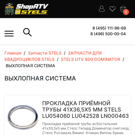
0
8 (495) 111-96-69
8 (496) 500-00-04
Главная
/
Запчасти STELS
/
ЗАПЧАСТИ ДЛЯ
КВАДРОЦИКЛОВ STELS
/
STELS UTV 800 DOMINATOR
/
ВЫХЛОПНАЯ СИСТЕМА
ВЫХЛОПНАЯ СИСТЕМА
ПРОКЛАДКА ПРИЁМНОЙ
ТРУБЫ 41Х36,5Х5 ММ STELS
LU054060 LU042528 LN000463
Прокладка приёмной трубы асбостальная
41х36,5х5 мм Стелс Гепард Доминатор снегоход
Стелс Росомаха Викинг Атаман Витязь Ермак