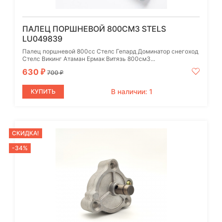
ПАЛЕЦ ПОРШНЕВОЙ 800СМ3 STELS
LU049839
Палец поршневой 800cc Стелс Гепард Доминатор снегоход
Стелс Викинг Атаман Ермак Витязь 800см3...
630
₽
700
₽
В наличии: 1
КУПИТЬ
СКИДКА!
-34%