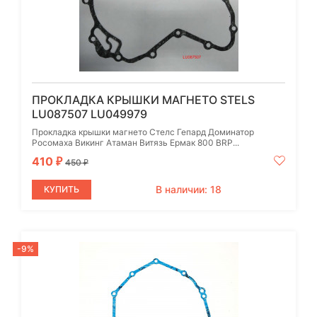
ПРОКЛАДКА КРЫШКИ МАГНЕТО STELS
LU087507 LU049979
Прокладка крышки магнето Стелс Гепард Доминатор
Росомаха Викинг Атаман Витязь Ермак 800 BRP...
410
₽
450
₽
В наличии: 18
КУПИТЬ
-9%