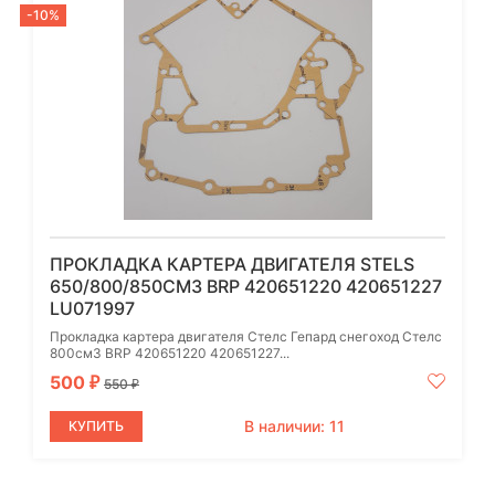
-10%
ПРОКЛАДКА КАРТЕРА ДВИГАТЕЛЯ STELS
650/800/850СМ3 BRP 420651220 420651227
LU071997
Прокладка картера двигателя Стелс Гепард снегоход Стелс
800см3 BRP 420651220 420651227...
500
₽
550
₽
В наличии: 11
КУПИТЬ