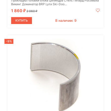
Прокладка головки блока цилиндра Стелс Гепард Росомаха
Викинг Доминатор BRP Lynx Ski-Doo...
1 860
₽
2 060
₽
В наличии: 9
КУПИТЬ
-9%