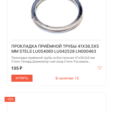
ПРОКЛАДКА ПРИЁМНОЙ ТРУБЫ 41Х36,5Х5
ММ STELS LU054060 LU042528 LN000463
Прокладка приёмной трубы асбостальная 41х36,5х5 мм
Стелс Гепард Доминатор снегоход Стелс Росомаха...
135
₽
В наличии: 12
КУПИТЬ
-10%