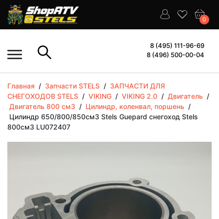
0
8 (495) 111-96-69
8 (496) 500-00-04
Главная
/
Запчасти STELS
/
ЗАПЧАСТИ ДЛЯ
СНЕГОХОДОВ STELS
/
VIKING
/
VIKING 2.0
/
Двигатель
/
Двигатель 800 см3
/
Цилиндр, коленвал, поршень
/
Цилиндр 650/800/850см3 Stels Guepard снегоход Stels
800см3 LU072407