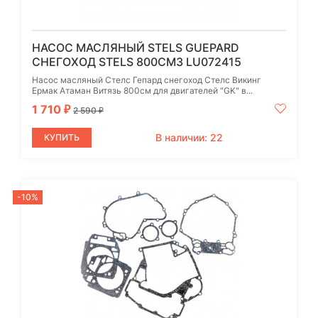
НАСОС МАСЛЯНЫЙ STELS GUEPARD
СНЕГОХОД STELS 800СМ3 LU072415
Насос масляный Стелс Гепард снегоход Стелс Викинг
Ермак Атаман Витязь 800см для двигателей "GK" в...
1 710
₽
2 590
₽
В наличии: 22
КУПИТЬ
-10%