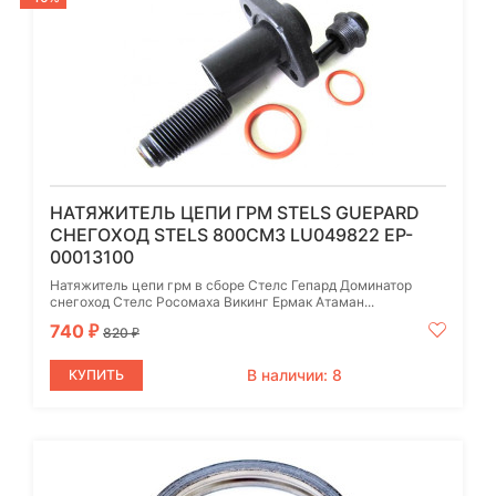
НАТЯЖИТЕЛЬ ЦЕПИ ГРМ STELS GUEPARD
СНЕГОХОД STELS 800СМ3 LU049822 EP-
00013100
Натяжитель цепи грм в сборе Стелс Гепард Доминатор
снегоход Стелс Росомаха Викинг Ермак Атаман...
740
₽
820
₽
В наличии: 8
КУПИТЬ