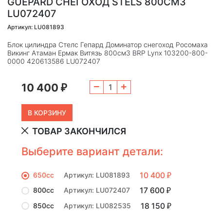
GUEPARD СНЕГОХОД STELS 800СМ3
LU072407
Артикул: LU081893
Блок цилиндра Стелс Гепард Доминатор снегоход Росомаха
Викинг Атаман Ермак Витязь 800см3 BRP Lynx 103200-800-
0000 420613586 LU072407
10 400
₽
ТОВАР ЗАКОНЧИЛСЯ
Выберите вариант детали:
10 400
650сс
Артикул: LU081893
₽
17 600
800сс
Артикул: LU072407
₽
18 150
850сс
Артикул: LU082535
₽