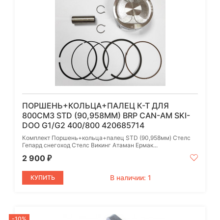
ПОРШЕНЬ+КОЛЬЦА+ПАЛЕЦ К-Т ДЛЯ
800СМ3 STD (90,958ММ) BRP CAN-AM SKI-
DOO G1/G2 400/800 420685714
Комплект Поршень+кольца+палец STD (90,958мм) Стелс
Гепард снегоход Стелс Викинг Атаман Ермак...
2 900
₽
В наличии: 1
КУПИТЬ
-10%