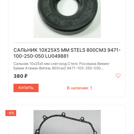
САЛЬНИК 10Х25Х5 ММ STELS 800СМ3 9471-
100-250-050 LU049881
Сальник 10х25х5 мм снегоход Стелс Росомаха Викинг
Ермак Атаман Витязь 800см3 9471-100-250-050...
380
₽
В наличии: 1
КУПИТЬ
-9%