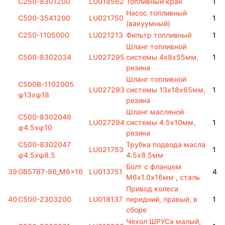
C250-8301200
LU018562
Топливный кран
1
Насос топливный
C500-3541200
LU021750
1
(вакуумный)
C250-1105000
LU021213
Фильтр топливный
1
Шланг топливной
C500-8302034
LU027295
системы 4х8х55мм,
1
резина
Шланг топливной
C500B-1102005
LU027293
системы 13х18х65мм,
1
φ13xφ18
резина
Шланг масляной
C500-8302046
LU027294
системы 4.5х10мм,
1
φ4.5xφ10
резина
C500-8302047
Трубка подвода масла
LU021753
1
φ4.5xφ8.5
4.5х8.5мм
Болт с фланцем
39
GB5787-86_M6x16
LU013751
4
M6х1.0х16мм , сталь
Привод колеса
40
C500-2303200
LU018137
передний, правый, в
1
сборе
Чехол ШРУСа малый,