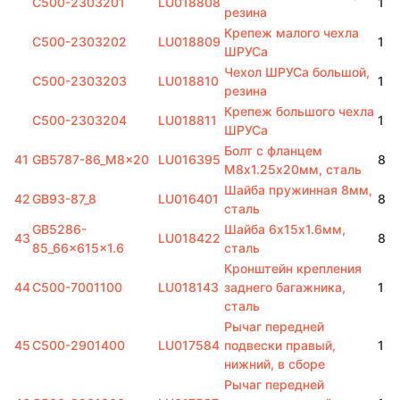
C500-2303201
LU018808
1
резина
Крепеж малого чехла
C500-2303202
LU018809
1
ШРУСа
Чехол ШРУСа большой,
C500-2303203
LU018810
1
резина
Крепеж большого чехла
C500-2303204
LU018811
1
ШРУСа
Болт с фланцем
41
GB5787-86_M8x20
LU016395
8
M8х1.25х20мм, сталь
Шайба пружинная 8мм,
42
GB93-87_8
LU016401
8
сталь
GB5286-
Шайба 6х15х1.6мм,
43
LU018422
8
85_66x615x1.6
сталь
Кронштейн крепления
44
C500-7001100
LU018143
заднего багажника,
1
сталь
Рычаг передней
45
C500-2901400
LU017584
подвески правый,
1
нижний, в сборе
Рычаг передней