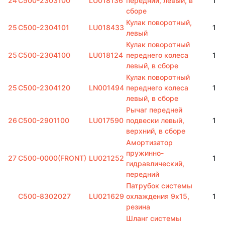
24
C500-2303100
LU018136
передний, левый, в
1
сборе
Кулак поворотный,
25
C500-2304101
LU018433
1
левый
Кулак поворотный
25
C500-2304100
LU018124
переднего колеса
1
левый, в сборе
Кулак поворотный
25
C500-2304120
LN001494
переднего колеса
1
левый, в сборе
Рычаг передней
26
C500-2901100
LU017590
подвески левый,
1
верхний, в сборе
Амортизатор
пружинно-
27
C500-0000(FRONT)
LU021252
1
гидравлический,
передний
Патрубок системы
C500-8302027
LU021629
охлаждения 9х15,
1
резина
Шланг системы