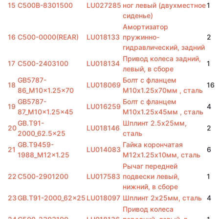
15
C500B-8301500
LU027285
ног левый (двухместное
1
сиденье)
Амортизатор
16
C500-0000(REAR)
LU018133
пружинно-
2
гидравлический, задний
Привод колеса задний,
17
C500-2403100
LU018134
1
левый, в сборе
GB5787-
Болт с фланцем
18
LU018069
16
86_M10x1.25x70
M10х1.25х70мм , сталь
GB5787-
Болт с фланцем
19
LU016259
4
87_M10x1.25x45
M10х1.25х45мм , сталь
GB.T91-
Шплинт 2.5х25мм,
20
LU018146
2
2000_62.5x25
сталь
GB.T9459-
Гайка корончатая
21
LU014083
6
1988_M12x1.25
M12х1.25х10мм, сталь
Рычаг передней
22
C500-2901200
LU017583
подвески левый,
1
нижний, в сборе
23
GB.T91-2000_62x25
LU018097
Шплинт 2х25мм, сталь
4
Привод колеса