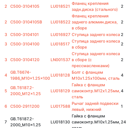
Фланец крепления
2
C500-3104105
LU018521
2
задн.диска (стального)
Фланец крепления
2
C500-3104105B
LU018522
заднего алюмин.диска,
2
в сборе
3
C500-3104101
LU016927
Cтупица заднего колеса
2
Ступица заднего колеса
3
C500-3104100
LU018517
2
в сборе
Ступица заднего колеса
3
C500-3104120
LN001537
в сборе (с
2
прессмасленками)
GB.T6674-
Болт с фланцем
4
LU018128
4
1986_M10x1.25x100
M10х1.25х100мм, сталь
Гайка с фланцем
GB.T6187.2-
5
LU018129
самоконтр.M12х1.25мм,
4
2000_M12x1.25
сталь
Рычаг задней подвески
6
C500-2911200
LU017588
1
левый, нижний
Гайка с фланцем
GB.T6187.2-
7
LU018130
самоконтр.M10х1.25мм,
24
2000_M10x1.25
сталь