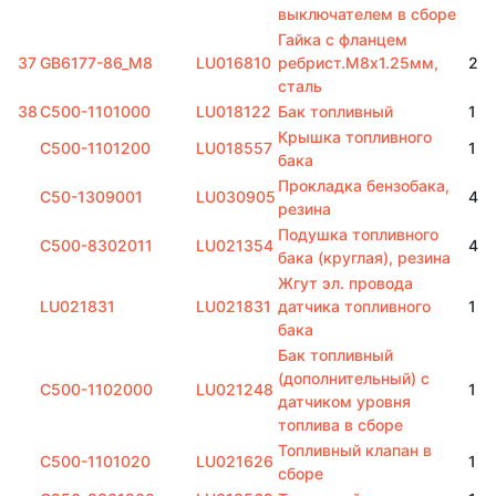
выключателем в сборе
Гайка с фланцем
37
GB6177-86_M8
LU016810
ребрист.M8х1.25мм,
2
сталь
38
C500-1101000
LU018122
Бак топливный
1
Крышка топливного
C500-1101200
LU018557
1
бака
Прокладка бензобака,
C50-1309001
LU030905
4
резина
Подушка топливного
C500-8302011
LU021354
4
бака (круглая), резина
Жгут эл. провода
LU021831
LU021831
датчика топливного
1
бака
Бак топливный
(дополнительный) с
C500-1102000
LU021248
1
датчиком уровня
топлива в сборе
Топливный клапан в
C500-1101020
LU021626
1
сборе