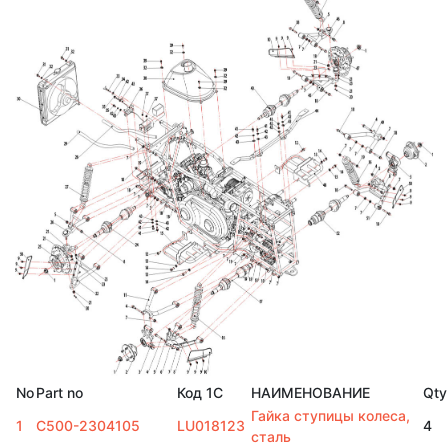
No
Part no
Код 1С
НАИМЕНОВАНИЕ
Qty
Гайка ступицы колеса,
1
C500-2304105
LU018123
4
сталь