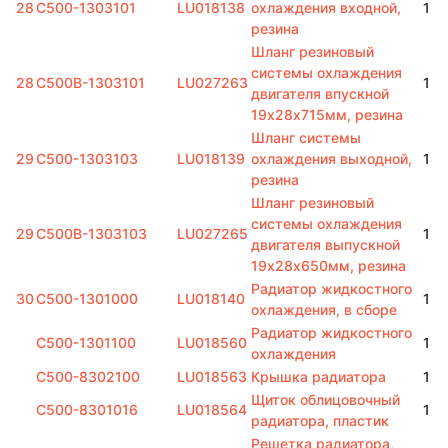
28
C500-1303101
LU018138
охлаждения входной,
1
резина
Шланг резиновый
системы охлаждения
28
C500B-1303101
LU027263
1
двигателя впускной
19х28х715мм, резина
Шланг системы
29
C500-1303103
LU018139
охлаждения выходной,
1
резина
Шланг резиновый
системы охлаждения
29
C500B-1303103
LU027265
1
двигателя выпускной
19х28х650мм, резина
Радиатор жидкостного
30
C500-1301000
LU018140
1
охлаждения, в сборе
Радиатор жидкостного
C500-1301100
LU018560
1
охлаждения
C500-8302100
LU018563
Крышка радиатора
1
Щиток облицовочный
C500-8301016
LU018564
1
радиатора, пластик
Решетка радиатора,