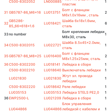
C500-8302052
LN000885
1
пластик
Болт с фланцем
31
GB5787-86_M6x16
LU013751
2
M6х1.0х16мм , сталь
GB5286-
Шайба 6х18х1.6мм,
32
LU018421
6
85_66x618x1.6
сталь
Болт крепления лебедки
33
no number
1
М8х30, сталь
Шайба 8.5x45x2.0мм,
34
C500-8302015
LU022721
1
сталь
Болт с фланцем
35
GB5787-86_M8x25
LU016400
2
M8х1.25х25мм, сталь
36
C500-8302200
LU018141
Лебедка в сборе
1
C500-8302210
LU018640
Выключатель лебедки
1
Жгут эл. провода
LU021830
LU021830
1
лебедки
C500-8302220
LU018642
Реле лебедки
1
LU035153
LU035153
Лебедка STELS PE2,0
1
36
EWP2500-L
LU021209
Лебедка в сборе
1
Блок управления
LU044866
LU044866
лебедкой с кабелем и
1