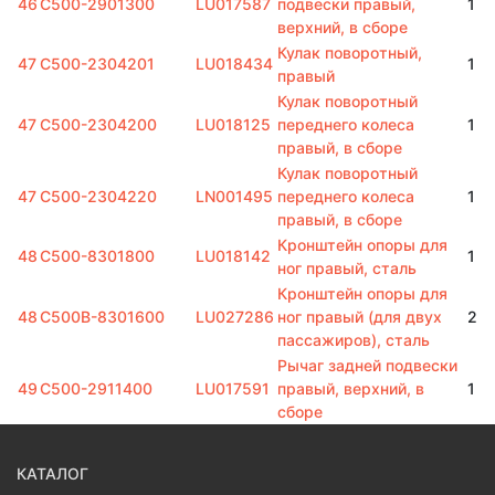
46
C500-2901300
LU017587
подвески правый,
1
верхний, в сборе
Кулак поворотный,
47
C500-2304201
LU018434
1
правый
Кулак поворотный
47
C500-2304200
LU018125
переднего колеса
1
правый, в сборе
Кулак поворотный
47
C500-2304220
LN001495
переднего колеса
1
правый, в сборе
Кронштейн опоры для
48
C500-8301800
LU018142
1
ног правый, сталь
Кронштейн опоры для
48
C500B-8301600
LU027286
ног правый (для двух
2
пассажиров), сталь
Рычаг задней подвески
49
C500-2911400
LU017591
правый, верхний, в
1
сборе
КАТАЛОГ