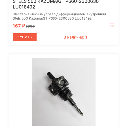
STELS 500 KAZUMA\GT P660-2300630
LU018492
Шестерня мех-ма управл.дифференциалом внутренняя
Stels 500 Kazuma\GT P660-2300630 LU018492
167
₽
590
₽
В наличии: 1
КУПИТЬ