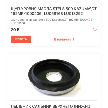
ЩУП УРОВНЯ МАСЛА STELS 500 KAZUMA\GT
192MR-1000406_ LU058168 LU018292
Щуп уровня масла Stels 500 Kazuma\GT 192MR-1000406
LU058168
20
₽
В наличии: 1
КУПИТЬ
ПЫЛЬНИК САЛЬНИК ВЕРХНЕГО (НИЖН.)