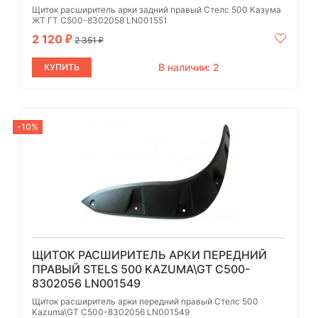
Щиток расширитель арки задний правый Стелс 500 Казума
ЖТ ГТ C500-8302058 LN001551
2 120
₽
2 351
₽
В наличии: 2
КУПИТЬ
-10%
ЩИТОК РАСШИРИТЕЛЬ АРКИ ПЕРЕДНИЙ
ПРАВЫЙ STELS 500 KAZUMA\GT C500-
8302056 LN001549
Щиток расширитель арки передний правый Стелс 500
Kazuma\GT C500-8302056 LN001549