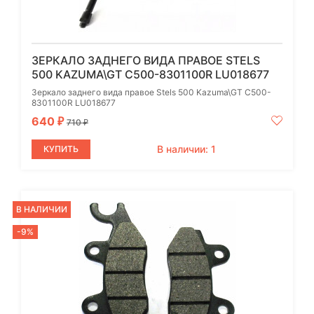
ЗЕРКАЛО ЗАДНЕГО ВИДА ПРАВОЕ STELS
500 KAZUMA\GT C500-8301100R LU018677
Зеркало заднего вида правое Stels 500 Kazuma\GT C500-
8301100R LU018677
640
₽
710
₽
В наличии: 1
КУПИТЬ
В НАЛИЧИИ
-9%