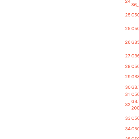
24
86
25
C5
25
C5
26
GB
27
GB
28
C5
29
GB
30
GB.
31
C5
GB.
32
20
33
C5
34
C5
35
C5