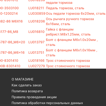
педали тормоза
00-3503100
LU018211
Педаль тормоза, сталь
0-1200214
LU030859
Ось педали тормоза 6х20мм, сталь
Ось рычага ручного тормоза
882-86 M6X16
LU018206
6х16мм, сталь
Гайка с фланцем
6177-86_M8
LU016810
ребрист.M8х1.25мм, сталь
Болт с фланцем M6х1.0х20мм ,
5787-86_M6x20
LU013797
сталь
Болт с фланцем M6х1.0х16мм ,
5787-86_M6x16
LU013751
сталь
00-8301410
LU018166
Трос стояночного тормоза
00B-8301410
LU027279
Трос стояночного тормоза
О МАГАЗИНЕ
Как сделать заказ
Политика возврата
Правила проведения акции
Политика обработки персональных данных