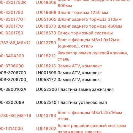
00-8301750R
LU018666
600мм
00-8301760
LU018668
Шланг тормоза 1250 мм
0-8301770_1
LU051605
Шланг заднего тормоза 310мм
00-8301770
LU018670
Шланг заднего тормоза 460мм
00-8301780
LU018673
Бачок тормозной системы
Болт с фланцем M6х1.0х12мм
5787-86_M6x12
LU013750
(оцинков.), сталь
Фиксатор замка рулевой колонки,
00-3404200
LU018212
сталь
00-3706000
LU018213
Замки ATV, комплект
00B-3706700
LN001599
Замки ATV, комплект
00B-3706700_
LU058172
Замки ATV, комплект
00-3800102A
LU052306
Пластина замка зажигания
00-8302069
LU052310
Пластина установочная
Болт с фланцем M8х1.25х16мм ,
5780-86_M8x16
LU013783
сталь
Бачок расширительный системы
00-1314000
LU018202
охлаждения, пластик