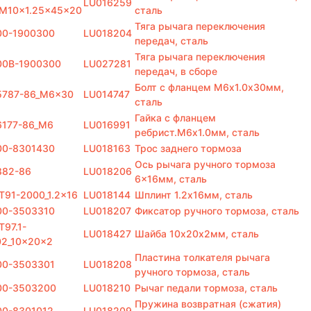
LU016259
_M10x1.25x45x20
сталь
Тяга рычага переключения
00-1900300
LU018204
передач, сталь
Тяга рычага переключения
00B-1900300
LU027281
передач, в сборе
Болт с фланцем M6х1.0х30мм,
5787-86_M6x30
LU014747
сталь
Гайка с фланцем
6177-86_M6
LU016991
ребрист.M6х1.0мм, сталь
00-8301430
LU018163
Трос заднего тормоза
Ось рычага ручного тормоза
882-86
LU018206
6×16мм, сталь
T91-2000_1.2x16
LU018144
Шплинт 1.2х16мм, сталь
00-3503310
LU018207
Фиксатор ручного тормоза, сталь
T97.1-
LU018427
Шайба 10х20х2мм, сталь
02_10x20x2
Пластина толкателя рычага
00-3503301
LU018208
ручного тормоза, сталь
00-3503200
LU018210
Рычаг педали тормоза, сталь
Пружина возвратная (сжатия)
00-8301012
LU018209