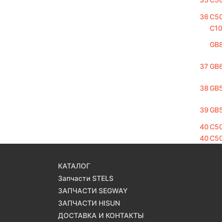
36
C5
C10
GB
37
GB
38
GB
39
GB
40
C5
40
C5
КАТАЛОГ
Запчасти STELS
ЗАПЧАСТИ SEGWAY
ЗАПЧАСТИ HISUN
ДОСТАВКА И КОНТАКТЫ