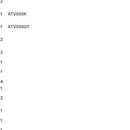
2
1
ATV500K
1
ATV500GT
2
2
1
1
4
1
2
1
1
1