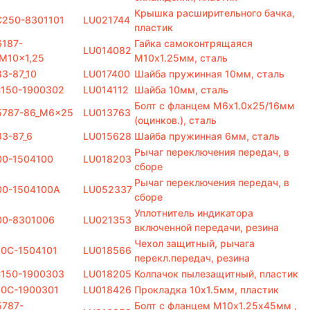
Крышка расширительного бачка,
C250-8301101
LU021744
пластик
187-
Гайка самоконтрящаяся
LU014082
M10x1,25
M10х1.25мм, сталь
3-87_10
LU017400
Шайба пружинная 10мм, сталь
C150-1900302
LU014112
Шайба 10мм, сталь
Болт с фланцем M6х1.0х25/16мм
5787-86_M6x25
LU013763
(оцинков.), сталь
3-87_6
LU015628
Шайба пружинная 6мм, сталь
Рычаг переключения передач, в
00-1504100
LU018203
сборе
Рычаг переключения передач, в
00-1504100A
LU052337
сборе
Уплотнитель индикатора
00-8301006
LU021353
включенной передачи, резина
Чехол защитный, рычага
0C-1504101
LU018566
перекл.передач, резина
C150-1900303
LU018205
Колпачок пылезащитный, пластик
50C-1900301
LU018426
Прокладка 10х1.5мм, пластик
5787-
Болт с фланцем M10х1.25х45мм ,