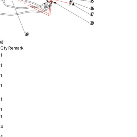
Qty
Remark
1
1
1
1
1
1
1
4
6