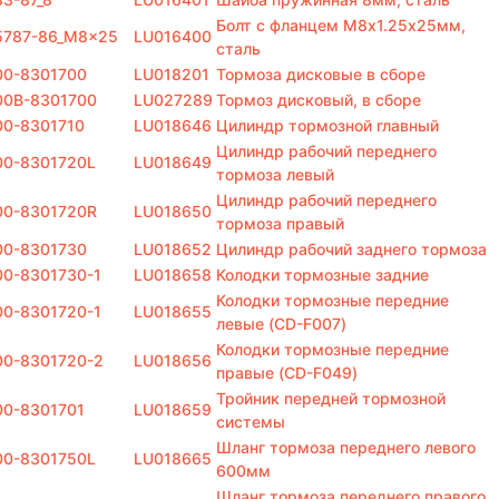
Болт с фланцем M8х1.25х25мм,
5787-86_M8x25
LU016400
сталь
00-8301700
LU018201
Тормоза дисковые в сборе
00B-8301700
LU027289
Тормоз дисковый, в сборе
00-8301710
LU018646
Цилиндр тормозной главный
Цилиндр рабочий переднего
00-8301720L
LU018649
тормоза левый
Цилиндр рабочий переднего
00-8301720R
LU018650
тормоза правый
00-8301730
LU018652
Цилиндр рабочий заднего тормоза
0-8301730-1
LU018658
Колодки тормозные задние
Колодки тормозные передние
0-8301720-1
LU018655
левые (CD-F007)
Колодки тормозные передние
00-8301720-2
LU018656
правые (CD-F049)
Тройник передней тормозной
00-8301701
LU018659
системы
Шланг тормоза переднего левого
00-8301750L
LU018665
600мм
Шланг тормоза переднего правого