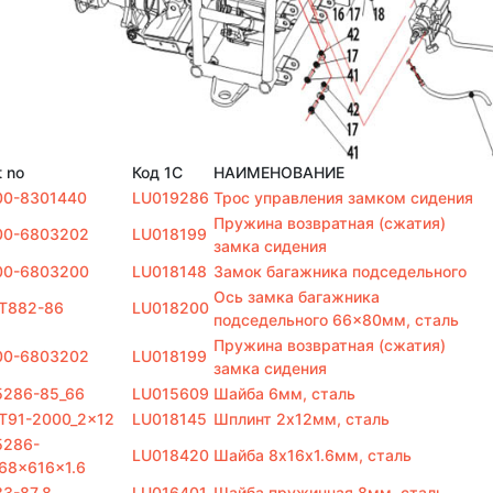
t no
Код 1С
НАИМЕНОВАНИЕ
00-8301440
LU019286
Трос управления замком сидения
Пружина возвратная (сжатия)
00-6803202
LU018199
замка сидения
00-6803200
LU018148
Замок багажника подседельного
Ось замка багажника
T882-86
LU018200
подседельного 66×80мм, сталь
Пружина возвратная (сжатия)
00-6803202
LU018199
замка сидения
5286-85_66
LU015609
Шайба 6мм, сталь
T91-2000_2x12
LU018145
Шплинт 2х12мм, сталь
5286-
LU018420
Шайба 8х16х1.6мм, сталь
68x616x1.6
3-87_8
LU016401
Шайба пружинная 8мм, сталь