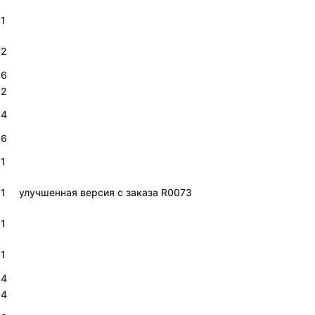
1
2
6
2
4
6
1
1
улучшенная версия с заказа R0073
1
1
4
4