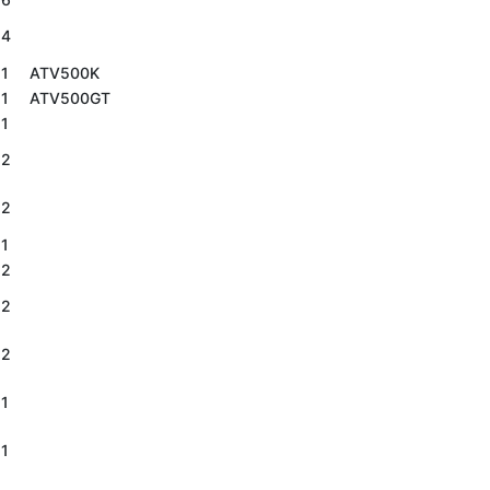
4
1
ATV500K
1
ATV500GT
1
2
2
1
2
2
2
1
1