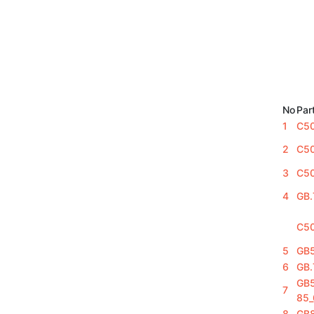
No
Par
1
C5
2
С5
3
C5
4
GB.
C5
5
GB
6
GB.
GB
7
85_
8
GB8