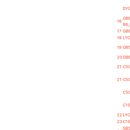
DY
GB6
16
86_
17
GB8
18
LY
19
GB
20
GB8
21
C5
21
C5
C5
C15
22
LY
23
C1
GB