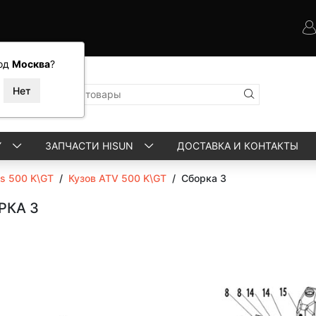
од
Москва
?
Y
ЗАПЧАСТИ HISUN
ДОСТАВКА И КОНТАКТЫ
ls 500 K\GT
/
Кузов ATV 500 K\GT
/
Сборка 3
РКА 3