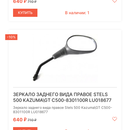
640
₽
710
₽
В наличии: 1
КУПИТЬ
-10%
ЗЕРКАЛО ЗАДНЕГО ВИДА ПРАВОЕ STELS
500 KAZUMA\GT C500-8301100R LU018677
Зеркало заднего вида правое Stels 500 Kazuma\GT C500-
8301100R LU018677
640
₽
710
₽