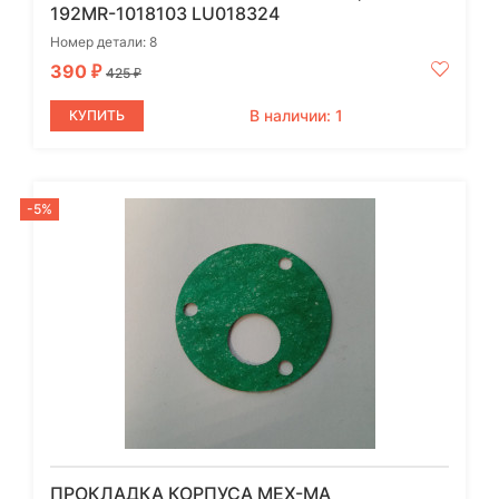
192MR-1018103 LU018324
Номер детали: 8
390
₽
425
₽
В наличии: 1
КУПИТЬ
-5%
ПРОКЛАДКА КОРПУСА МЕХ-МА