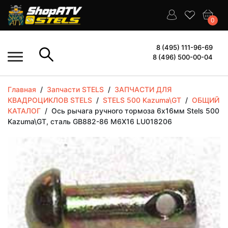
0
8 (495) 111-96-69
8 (496) 500-00-04
Главная
/
Запчасти STELS
/
ЗАПЧАСТИ ДЛЯ
КВАДРОЦИКЛОВ STELS
/
STELS 500 Kazuma\GT
/
ОБЩИЙ
КАТАЛОГ
/
Ось рычага ручного тормоза 6х16мм Stels 500
Kazuma\GT, сталь GB882-86 M6X16 LU018206