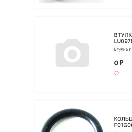
ВТУЛК
LU097
Втулка 
0
₽
КОЛЬЦ
F01G0