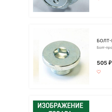
БОЛТ-
Болт-пр
505
₽