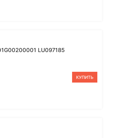
1G00200001 LU097185
КУПИТЬ