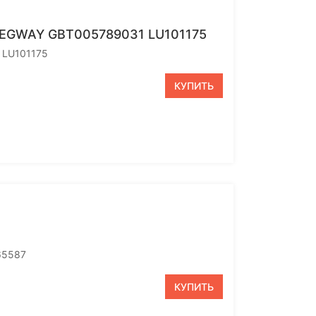
SEGWAY GBT005789031 LU101175
 LU101175
КУПИТЬ
65587
КУПИТЬ