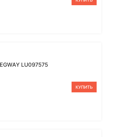
SEGWAY LU097575
КУПИТЬ