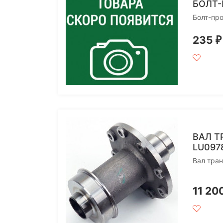
БОЛТ-
Болт-пр
235
₽
ВАЛ Т
LU097
Вал тра
11 20