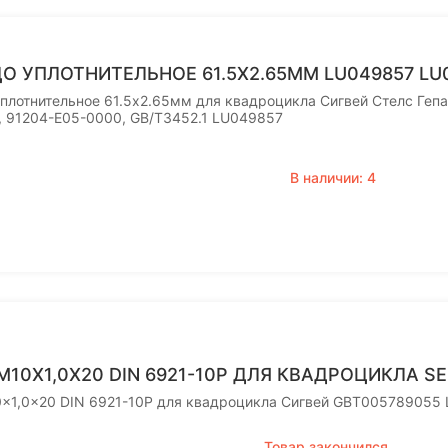
О УПЛОТНИТЕЛЬНОЕ 61.5X2.65ММ LU049857 LU
уплотнительное 61.5x2.65мм для квадроцикла Сигвей Стелс Геп
, 91204-E05-0000, GB/T3452.1 LU049857
В наличии: 4
M10X1,0X20 DIN 6921-10P ДЛЯ КВАДРОЦИКЛА S
0x1,0x20 DIN 6921-10P для квадроцикла Сигвей GBT005789055
Товар закончился