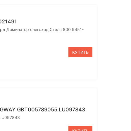
021491
ард Доминатор снегоход Стелс 800 9451-
КУПИТЬ
EGWAY GBT005789055 LU097843
 LU097843
КУПИТЬ