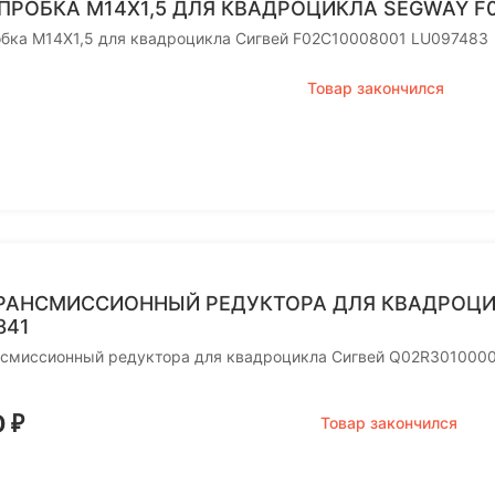
ПРОБКА М14Х1,5 ДЛЯ КВАДРОЦИКЛА SEGWAY F0
обка М14Х1,5 для квадроцикла Сигвей F02C10008001 LU097483
Товар закончился
РАНСМИССИОННЫЙ РЕДУКТОРА ДЛЯ КВАДРОЦИ
841
нсмиссионный редуктора для квадроцикла Сигвей Q02R301000
0
₽
Товар закончился