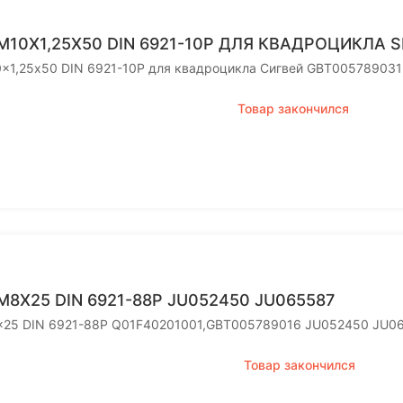
M10X1,25Х50 DIN 6921-10P ДЛЯ КВАДРОЦИКЛА 
0x1,25х50 DIN 6921-10P для квадроцикла Сигвей GBT005789031
Товар закончился
M8X25 DIN 6921-88P JU052450 JU065587
x25 DIN 6921-88P Q01F40201001,GBT005789016 JU052450 JU0
Товар закончился