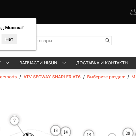
од
Москва
?
Y
ЗАПЧАСТИ HISUN
ДОСТАВКА И КОНТАКТЫ
rsports
/
ATV SEGWAY SNARLER AT6
/
Выберите раздел:
/
М
More
More
More
More
M
More