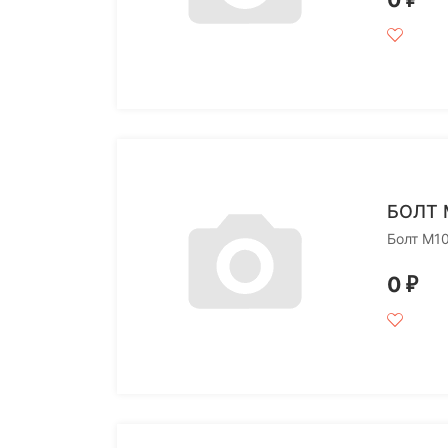
БОЛТ 
Болт M1
0
₽