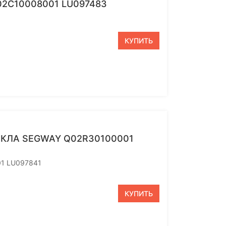
2C10008001 LU097483
КУПИТЬ
КЛА SEGWAY Q02R30100001
01 LU097841
КУПИТЬ