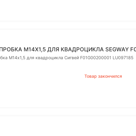
ПРОБКА М14Х1,5 ДЛЯ КВАДРОЦИКЛА SEGWAY F0
обка М14х1,5 для квадроцикла Сигвей F01G00200001 LU097185
Товар закончился