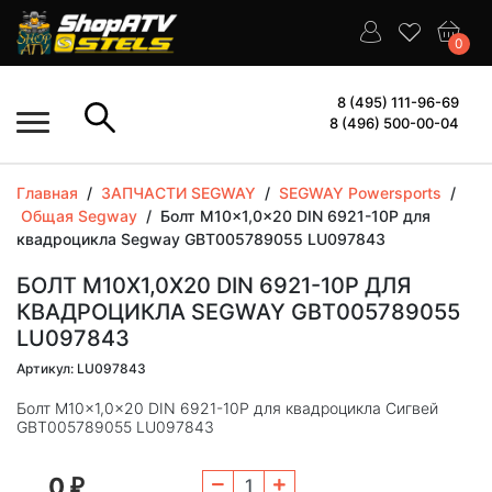
0
8 (495) 111-96-69
8 (496) 500-00-04
Главная
/
ЗАПЧАСТИ SEGWAY
/
SEGWAY Powersports
/
Общая Segway
/
Болт M10x1,0x20 DIN 6921-10P для
квадроцикла Segway GBT005789055 LU097843
БОЛТ M10X1,0X20 DIN 6921-10P ДЛЯ
КВАДРОЦИКЛА SEGWAY GBT005789055
LU097843
Артикул: LU097843
Болт M10x1,0x20 DIN 6921-10P для квадроцикла Сигвей
GBT005789055 LU097843
0
₽