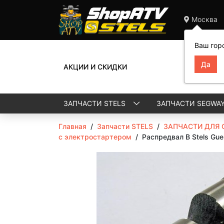
Москва
Ваш гор
АКЦИИ И СКИДКИ
ЗАПЧАСТИ STELS
ЗАПЧАСТИ SEGWA
Главная
/
Запчасти STELS
/
ЗАПЧАСТИ ДЛЯ 
с электростартером
/
Распредвал B Stels Gu