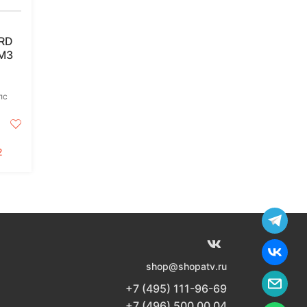
RD
М3
лс
2
shop@shopatv.ru
+7 (495) 111-96-69
+7 (496) 500 00 04