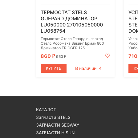
ТЕРМОСТАТ STELS
УС
GUEPARD ДОМИНАТОР
STE
LU050000 270105050000
STE
LU058754
DOM
Термостат Стелс Гепард снегоход
Успо
Стелс Росомаха Викинг Ермак 800
Росо
Доминатор TRIGGER 125...
Хайс
860
71
₽
950
₽
В наличии: 4
КУПИТЬ
К
КАТАЛОГ
Запчасти STELS
ЗАПЧАСТИ SEGWAY
ЗАПЧАСТИ HISUN