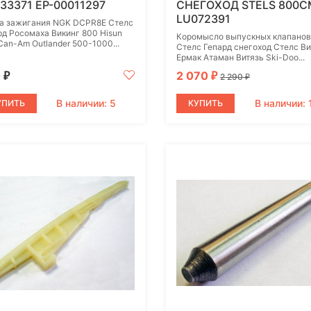
33371 EP-00011297
СНЕГОХОД STELS 800С
LU072391
а зажигания NGK DCPR8E Стелс
рд Росомаха Викинг 800 Hisun
Коромысло выпускных клапанов
Can-Am Outlander 500-1000...
Стелс Гепард снегоход Стелс В
Ермак Атаман Витязь Ski-Doo...
0
2 070
₽
₽
2 290
₽
В наличии: 5
В наличии: 
УПИТЬ
КУПИТЬ