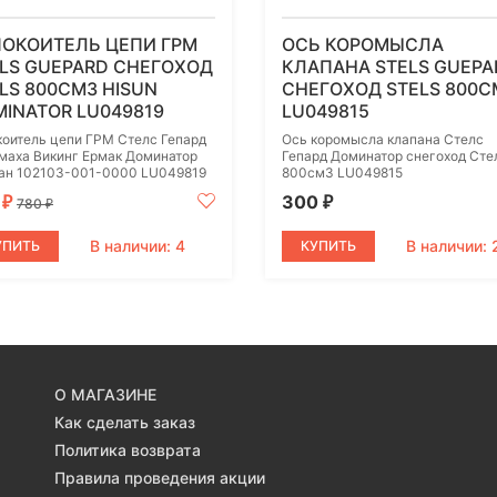
ПОКОИТЕЛЬ ЦЕПИ ГРМ
ОСЬ КОРОМЫСЛА
LS GUEPARD СНЕГОХОД
КЛАПАНА STELS GUEPA
LS 800СМ3 HISUN
СНЕГОХОД STELS 800С
INATOR LU049819
LU049815
коитель цепи ГРМ Стелс Гепард
Ось коромысла клапана Стелс
маха Викинг Ермак Доминатор
Гепард Доминатор снегоход Сте
ан 102103-001-0000 LU049819
800см3 LU049815
0
300
₽
₽
780
₽
В наличии: 4
В наличии: 
УПИТЬ
КУПИТЬ
О МАГАЗИНЕ
Как сделать заказ
Политика возврата
Правила проведения акции