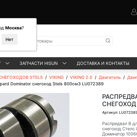
од
Москва
?
Y
ЗАПЧАСТИ HISUN
ДОСТАВКА И КОНТАКТЫ
СНЕГОХОДОВ STELS
/
VIKING
/
VIKING 2.0
/
Двигатель
/
Двиг
epard Dominator снегоход Stels 800см3 LU072389
РАСПРЕДВА
СНЕГОХОД 
Артикул: LU07238
Распредвал B дл
снегоход Стелс 
Доминатор 100