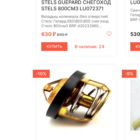
STELS GUEPARD СНЕГОХОД
LU0
STELS 800СМ3 LU072371
Свеч
Гепа
Вкладыш коленвала (без отверстия)
BRP 
Стелс Гепард 650\800\850 снегоход
Стелс 800см3 BRP 420233960...
630
53
₽
690
₽
В наличии: 24
КУПИТЬ
К
-10%
-9%