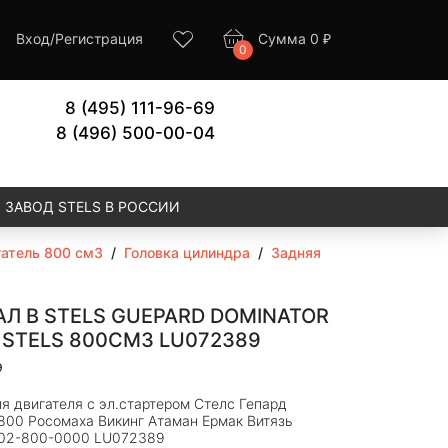
Вход
/
Регистрация
Сумма
0
₽
0
8 (495) 111-96-69
8 (496) 500-00-04
ЗАВОД STELS В РОССИИ
атель 800 см3
/
Головка цилиндра
/
Задняя
Л B STELS GUEPARD DOMINATOR
STELS 800СМ3 LU072389
9
я двигателя с эл.стартером Стелс Гепард
800 Росомаха Викинг Атаман Ермак Витязь
602-800-0000 LU072389