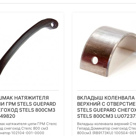
ШМАК НАТЯЖИТЕЛЯ
ВКЛАДЫШ КОЛЕНВАЛА
И ГРМ STELS GUEPARD
ВЕРХНИЙ С ОТВЕРСТИ
ГОХОД STELS 800СМ3
STELS GUEPARD СНЕГО
49820
STELS 800СМ3 LU07237
ак натяжителя цепи ГРМ Стелс
Вкладыш коленвала верхний Ст
рд снегоход Стелс 800 см3
Гепард Доминатор снегоход Сте
натор 102104-001-0000
800см3 (RB9173KU) 100504-00