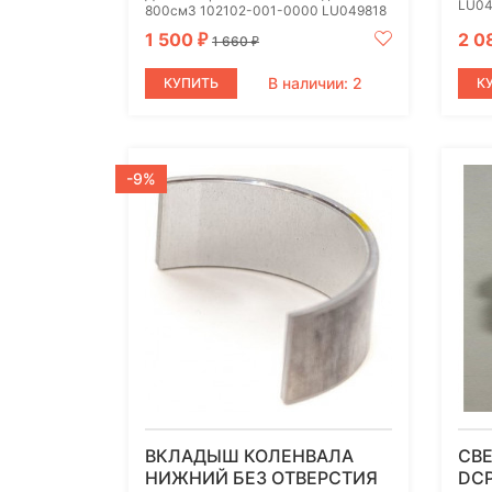
LU04
800см3 102102-001-0000 LU049818
1 500
2 0
₽
1 660
₽
В наличии: 2
КУПИТЬ
К
-9%
ВКЛАДЫШ КОЛЕНВАЛА
СВ
НИЖНИЙ БЕЗ ОТВЕРСТИЯ
DCP