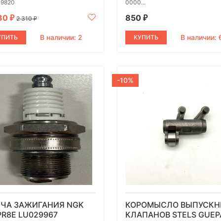
9820
0000...
80
850
₽
₽
2 310
₽
В наличии: 2
В наличии: 
УПИТЬ
КУПИТЬ
-10%
ЕЧА ЗАЖИГАНИЯ NGK
КОРОМЫСЛО ВЫПУСК
R8E LU029967
КЛАПАНОВ STELS GUEP