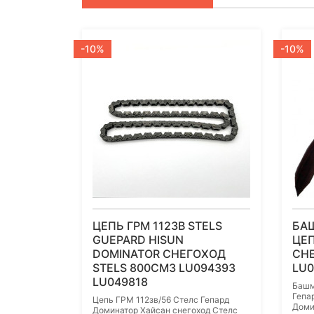
-10%
-10%
ЦЕПЬ ГРМ 112ЗВ STELS
БА
GUEPARD HISUN
ЦЕП
DOMINATOR СНЕГОХОД
СНЕ
STELS 800СМ3 LU094393
LU0
LU049818
Башм
Гепа
Цепь ГРМ 112зв/56 Стелс Гепард
Доми
Доминатор Хайсан снегоход Стелс