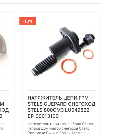
-10%
НАТЯЖИТЕЛЬ ЦЕПИ ГРМ
ЕМ
STELS GUEPARD СНЕГОХОД
ХОД
STELS 800СМ3 LU049822
2
EP-00013100
елс
Натяжитель цепи грм в сборе Стелс
лс
Гепард Доминатор снегоход Стелс
1-
Росомаха Викинг Ермак Атаман...