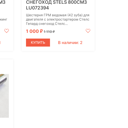
М3
СНЕГОХОД STELS 800СМ3
LU072394
Шестерня ГРМ ведомая (42 зуба) для
икинг
двигателя с электростартером Стелс
Гепард снегоход Стелс...
1 000
₽
1 110
₽
1
В наличии: 2
КУПИТЬ