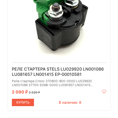
РЕЛЕ СТАРТЕРА STELS LU029920 LN001086
LU081657 LN001415 EP-00010581
Реле стартера Стелс 370800-800-0000 LU029920
LN001086 37700-E06B-0000 LU081657 LN001415...
2 090
₽
2 320
₽
В наличии: 8
КУПИТЬ