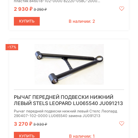
пластик 846018-102-0000 82220-058C-2000...
2 930
₽
3 250
₽
В наличии: 2
КУПИТЬ
-17%
РЫЧАГ ПЕРЕДНЕЙ ПОДВЕСКИ НИЖНИЙ
ЛЕВЫЙ STELS LEOPARD LU065540 JU091213
Рычаг передней подвески нижний левый Стелс Леопард
290407-102-0000 LU065540 замена JU091213
3 270
₽
3 930
₽
В наличии: 1
КУПИТЬ