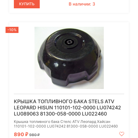
В наличии: 3
КУПИТЬ
-10%
КРЫШКА ТОПЛИВНОГО БАКА STELS ATV
LEOPARD HISUN 110101-102-0000 LU074242
LU089063 81300-058-0000 LU022460
Крышка топливного бака Стелс ATV Леопард Хайсан
110101-102-0000 LU074242 81300-058-0000 LU022460
890
₽
980
₽