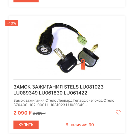
-10%
ЗАМОК ЗАЖИГАНИЯ STELS LU081023
LU089349 LU061830 LU061422
Замок зажигания Стелс Леопард Гепард снегоход Стелс
370400-102-0001 LU081023 LU089349...
2 090
₽
2 320
₽
В наличии: 30
КУПИТЬ