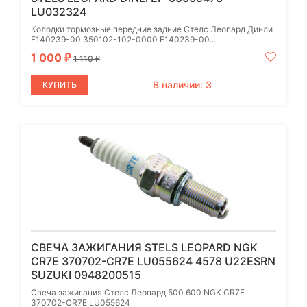
LU032324
Колодки тормозные передние задние Стелс Леопард Динли
F140239-00 350102-102-0000 F140239-00...
1 000
₽
1 110
₽
В наличии: 3
КУПИТЬ
СВЕЧА ЗАЖИГАНИЯ STELS LEOPARD NGK
CR7E 370702-CR7E LU055624 4578 U22ESRN
SUZUKI 0948200515
Свеча зажигания Стелс Леопард 500 600 NGK CR7E
370702-CR7E LU055624