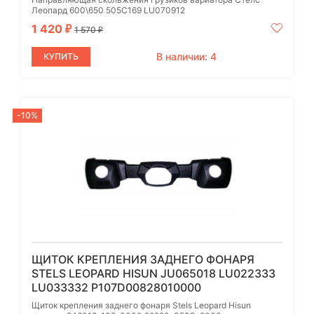
Леопард 600\650 505C169 LU070912
1 420
₽
1 570
₽
В наличии: 4
КУПИТЬ
-10%
ЩИТОК КРЕПЛЕНИЯ ЗАДНЕГО ФОНАРЯ
STELS LEOPARD HISUN JU065018 LU022333
LU033332 P107D00828010000
Щиток крепления заднего фонаря Stels Leopard Hisun