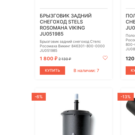
БРЫЗГОВИК ЗАДНИЙ
ПО
СНЕГОХОД STELS
СНЕ
ROSOMAHA VIKING
JU0
JU051985
Поло
Росо
Брызговик задний снегоход Стелс
800-
Росомаха Викинг 846301-800-0000
JU08
JU051985
1 800
12
₽
2 130
₽
В наличии: 7
КУПИТЬ
К
-6%
-13%