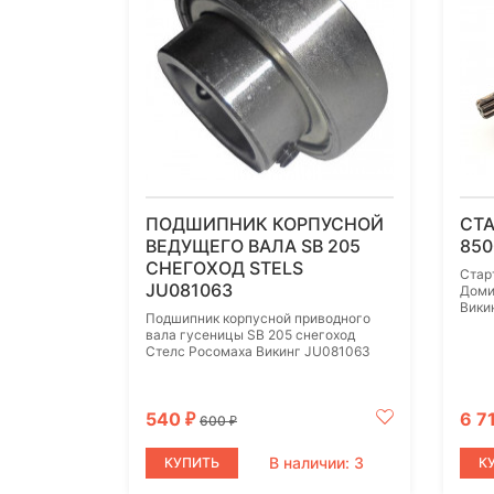
ПОДШИПНИК КОРПУСНОЙ
СТА
ВЕДУЩЕГО ВАЛА SB 205
850
СНЕГОХОД STELS
Стар
JU081063
Доми
Вики
Подшипник корпусной приводного
вала гусеницы SB 205 снегоход
Стелс Росомаха Викинг JU081063
540
6 7
₽
600
₽
В наличии: 3
КУПИТЬ
К