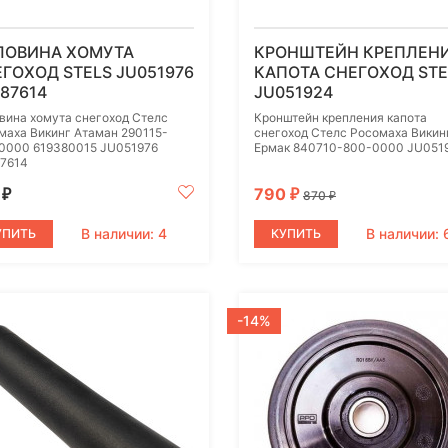
ЛОВИНА ХОМУТА
КРОНШТЕЙН КРЕПЛЕН
ГОХОД STELS JU051976
КАПОТА СНЕГОХОД STE
87614
JU051924
вина хомута снегоход Стелс
Кронштейн крепления капота
маха Викинг Атаман 290115-
снегоход Стелс Росомаха Викин
0000 619380015 JU051976
Ермак 840710-800-0000 JU051
7614
0
790
₽
₽
870
₽
В наличии: 4
В наличии: 
УПИТЬ
КУПИТЬ
-14%