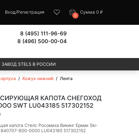
Вход
/
Регистрация
Сумма
0
₽
0
8 (495) 111-96-69
8 (496) 500-00-04
ЗАВОД STELS В РОССИИ
корпуса
/
Кожух нижний
/
Лента
КСИРУЮЩАЯ КАПОТА СНЕГОХОД
-DOO SWT LU043185 517302152
5
ая капота Стелс Росомаха Викинг Ермак Ski-
 840707-800-0000 LU043185 517302152