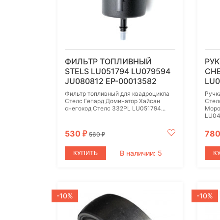
ФИЛЬТР ТОПЛИВНЫЙ
РУК
STELS LU051794 LU079594
CНЕ
JU080812 EP-00013582
LU0
Фильтр топливный для квадроцикла
Ручк
Стелс Гепард Доминатор Хайсан
Стел
снегоход Стелс 332PL LU051794...
Моро
LU04
530
78
₽
560
₽
В наличии: 5
КУПИТЬ
К
-10%
-10%