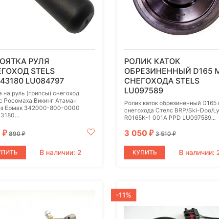
ОЯТКА РУЛЯ
РОЛИК КАТОК
ГОХОД STELS
ОБРЕЗИНЕННЫЙ D165 
43180 LU084797
СНЕГОХОДА STELS
LU097589
а на руль (грипсы) снегоход
с Росомаха Викинг Атаман
Ролик каток обрезиненный D165
з Ермак 342000-800-0000
снегохода Стелс BRP/Ski-Doo/L
3180...
R0165K-1 001A PPD LU097589...
0
3 050
₽
₽
890
3 510
₽
₽
В наличии: 2
В наличии: 
УПИТЬ
КУПИТЬ
-11%