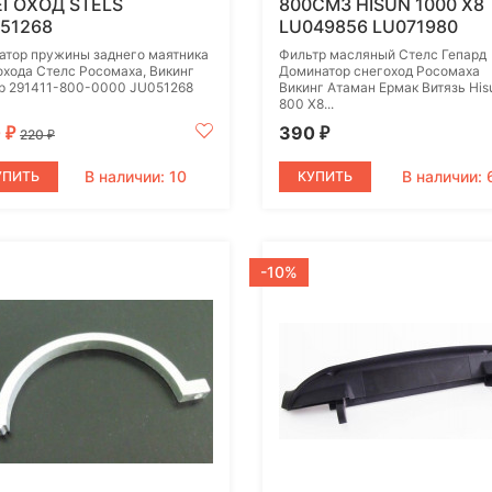
ГОХОД STELS
800СМ3 HISUN 1000 X8
51268
LU049856 LU071980
атор пружины заднего маятника
Фильтр масляный Стелс Гепард
охода Стелс Росомаха, Викинг
Доминатор снегоход Росомаха
р 291411-800-0000 JU051268
Викинг Атаман Ермак Витязь His
800 X8...
0
390
₽
₽
220
₽
В наличии: 10
В наличии: 
УПИТЬ
КУПИТЬ
-10%