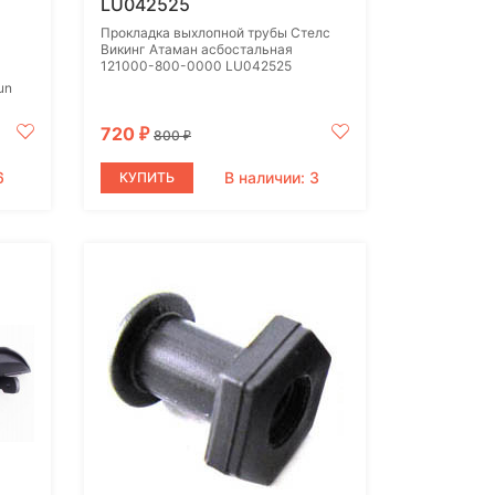
LU042525
Прокладка выхлопной трубы Стелс
Викинг Атаман асбостальная
121000-800-0000 LU042525
un
720
₽
800
₽
6
В наличии: 3
КУПИТЬ