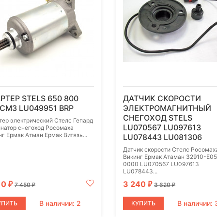
РТЕР STELS 650 800
ДАТЧИК СКОРОСТИ
СМ3 LU049951 BRP
ЭЛЕКТРОМАГНИТНЫЙ
СНЕГОХОД STELS
тер электрический Стелс Гепард
LU070567 LU097613
натор снегоход Росомаха
нг Ермак Атман Ермак Витязь...
LU078443 LU081306
Датчик скорости Стелс Росомах
Викинг Ермак Атаман 32910-E05
0000 LU070567 LU097613
LU078443...
10
3 240
₽
₽
7 450
3 620
₽
₽
В наличии: 2
В наличии: 
УПИТЬ
КУПИТЬ