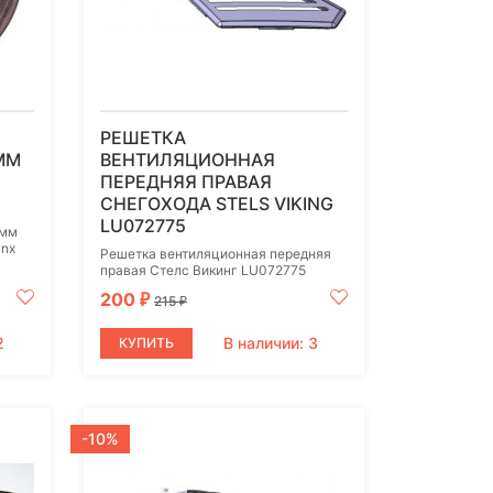
РЕШЕТКА
ММ
ВЕНТИЛЯЦИОННАЯ
ПЕРЕДНЯЯ ПРАВАЯ
СНЕГОХОДА STELS VIKING
LU072775
 мм
ynx
Решетка вентиляционная передняя
правая Стелс Викинг LU072775
200
₽
215
₽
2
В наличии: 3
КУПИТЬ
-10%