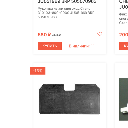
JU051969 BRP 505070963
СНЕ
JU0
Рукоятка лыжи снегоход Стелс
310103-800-0000 JU051969 BRP
Фикс
505070963
снег
Став
580
20
₽
740
₽
В наличии: 11
КУПИТЬ
К
-16%