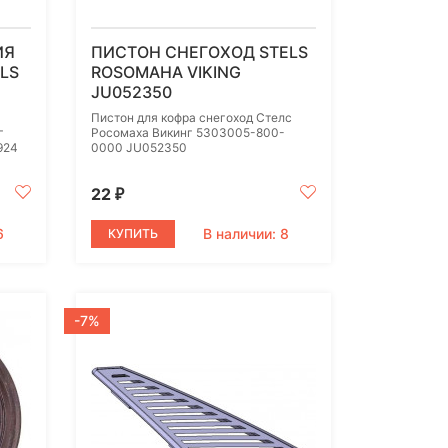
ИЯ
ПИСТОН CНЕГОХОД STELS
LS
ROSOMAHA VIKING
JU052350
Пистон для кофра cнегоход Стелс
г
Росомаха Викинг 5303005-800-
924
0000 JU052350
22
₽
6
В наличии: 8
КУПИТЬ
-7%