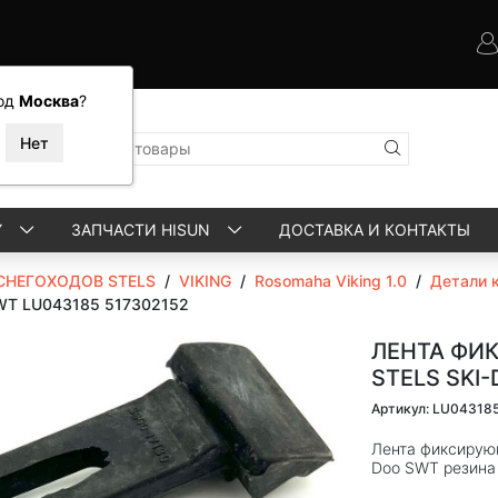
од
Москва
?
Y
ЗАПЧАСТИ HISUN
ДОСТАВКА И КОНТАКТЫ
СНЕГОХОДОВ STELS
/
VIKING
/
Rosomaha Viking 1.0
/
Детали 
SWT LU043185 517302152
ЛЕНТА ФИ
STELS SKI
Артикул: LU04318
Лента фиксирующ
Doo SWT резина