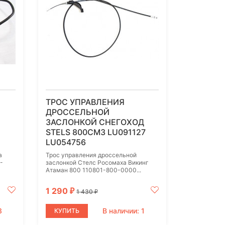
ТРОС УПРАВЛЕНИЯ
ДРОССЕЛЬНОЙ
ЗАСЛОНКОЙ СНЕГОХОД
STELS 800СМ3 LU091127
LU054756
а
Трос управления дроссельной
-
заслонкой Стелс Росомаха Викинг
Атаман 800 110801-800-0000...
1 290
₽
1 430
₽
3
В наличии: 1
КУПИТЬ