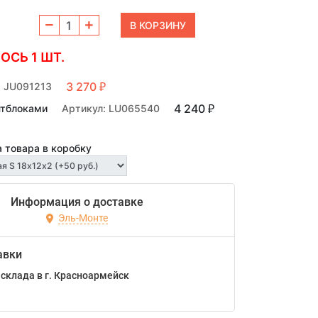
ОСЬ 1 ШТ.
3 270
: JU091213
₽
4 240
нтблоками
Артикул: LU065540
₽
 товара в коробку
Информация о доставке
Эль-Монте
авки
склада в г. Красноармейск