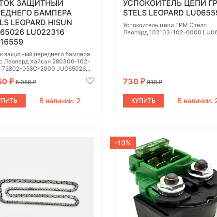
ТОК ЗАЩИТНЫЙ
УСПОКОИТЕЛЬ ЦЕПИ Г
РЕДНЕГО БАМПЕРА
STELS LEOPARD LU0655
LS LEOPARD HISUN
Успокоитель цепи ГРМ Стелс
65026 LU022316
Леопард 102103-102-0000 LU0
16559
к защитный переднего бампера
с Леопард Хайсан 280306-102-
 72802-058C-2000 JU065026...
50
730
₽
₽
5 050
810
₽
₽
В наличии: 2
В наличии: 
УПИТЬ
КУПИТЬ
-10%