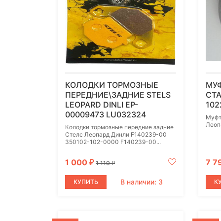
КОЛОДКИ ТОРМОЗНЫЕ
МУ
ПЕРЕДНИЕ\ЗАДНИЕ STELS
СТА
LEOPARD DINLI EP-
102
00009473 LU032324
Муфт
Леоп
Колодки тормозные передние задние
Стелс Леопард Динли F140239-00
350102-102-0000 F140239-00...
1 000
7 7
₽
1 110
₽
В наличии: 3
КУПИТЬ
К