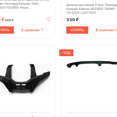
ан Леопард Казума, Stels
Фильтр масляный Стелс Леопар
00\700\800 Hisun...
Казума Хайсан 600\650 192MR-
1012000 LU017540
0
330
₽
₽
540
₽
В наличии: 7
В наличии: 
УПИТЬ
КУПИТЬ
-10%