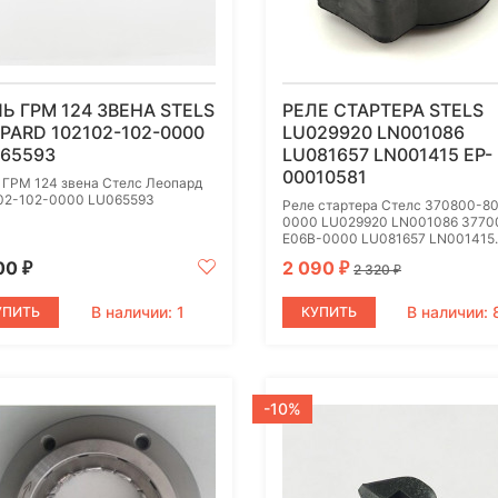
Ь ГРМ 124 ЗВЕНА STELS
РЕЛЕ СТАРТЕРА STELS
PARD 102102-102-0000
LU029920 LN001086
65593
LU081657 LN001415 EP-
00010581
 ГРМ 124 звена Стелс Леопард
02-102-0000 LU065593
Реле стартера Стелс 370800-8
0000 LU029920 LN001086 3770
E06B-0000 LU081657 LN001415..
00
2 090
₽
₽
2 320
₽
В наличии: 1
В наличии: 
УПИТЬ
КУПИТЬ
-10%