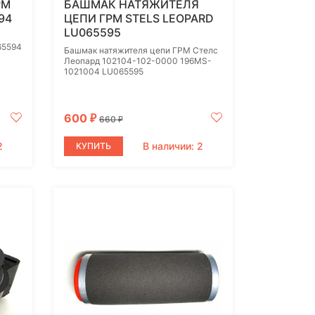
РМ
БАШМАК НАТЯЖИТЕЛЯ
94
ЦЕПИ ГРМ STELS LEOPARD
LU065595
65594
Башмак натяжителя цепи ГРМ Стелс
Леопард 102104-102-0000 196MS-
1021004 LU065595
600
₽
660
₽
2
В наличии: 2
КУПИТЬ