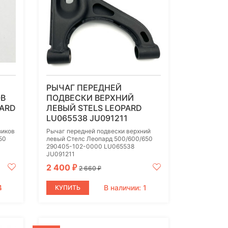
РЫЧАГ ПЕРЕДНЕЙ
ОВ
ПОДВЕСКИ ВЕРХНИЙ
PARD
ЛЕВЫЙ STELS LEOPARD
LU065538 JU091211
зиков
Рычаг передней подвески верхний
50
левый Стелс Леопард 500/600/650
290405-102-0000 LU065538
JU091211
2 400
₽
2 660
₽
4
В наличии: 1
КУПИТЬ