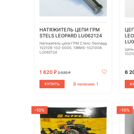
НАТЯЖИТЕЛЬ ЦЕПИ ГРМ
ЦЕП
STELS LEOPARD LU062124
LEO
LU0
Натяжитель цепи ГРМ Стелс Леопард
102108-102-0000, 196MS-1021008
Цепь
LU062124
1021
1 820
6 2
₽
2 020
₽
В наличии: 1
КУПИТЬ
К
-10%
-10%