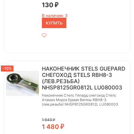
130
₽
В наличии: 3
КУПИТЬ
НАКОНЕЧНИК STELS GUEPARD
-10%
СНЕГОХОД STELS RBH8-3
(ЛЕВ.РЕЗЬБА)
NHSP8125GR0812L LU080003
Наконечник Стелс Гепард снегоход Стелс
Атаман Мороз Ермак Витязь RBH8-3
(лев.резьба) NHSP8125GR0812L LU080003
1 640
₽
1 480
₽