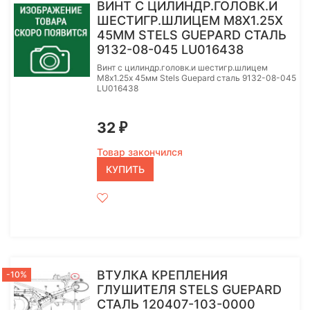
ВИНТ С ЦИЛИНДР.ГОЛОВК.И
ШЕСТИГР.ШЛИЦЕМ M8Х1.25Х
45ММ STELS GUEPARD СТАЛЬ
9132-08-045 LU016438
Винт с цилиндр.головк.и шестигр.шлицем
M8х1.25х 45мм Stels Guepard сталь 9132-08-045
LU016438
32
₽
Товар закончился
КУПИТЬ
ВТУЛКА КРЕПЛЕНИЯ
-10%
ГЛУШИТЕЛЯ STELS GUEPARD
СТАЛЬ 120407-103-0000