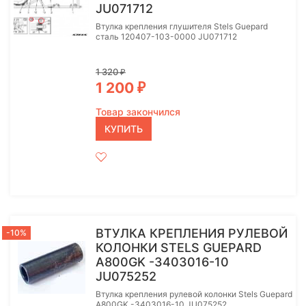
JU071712
Втулка крепления глушителя Stels Guepard
сталь 120407-103-0000 JU071712
1 320
₽
1 200
₽
Товар закончился
КУПИТЬ
ВТУЛКА КРЕПЛЕНИЯ РУЛЕВОЙ
-10%
КОЛОНКИ STELS GUEPARD
A800GK -3403016-10
JU075252
Втулка крепления рулевой колонки Stels Guepard
A800GK -3403016-10 JU075252