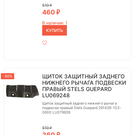
510
₽
460
₽
В наличии: 1
КУПИТЬ
ЩИТОК ЗАЩИТНЫЙ ЗАДНЕГО
-30%
НИЖНЕГО РЫЧАГА ПОДВЕСКИ
ПРАВЫЙ STELS GUEPARD
LU069248
Щиток защитный заднего нижнего рычага
подвески правый Stels Guepard 291426-103-
0600 LU079928
510
₽
360
₽