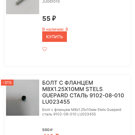
JU061010
55
₽
В наличии: 8
КУПИТЬ
БОЛТ С ФЛАНЦЕМ
-31%
M8Х1.25Х10ММ STELS
GUEPARD СТАЛЬ 9102-08-010
LU023455
Болт с фланцем M8х1.25х10мм Stels Guepard
сталь 9102-08-010 LU023455
590
₽