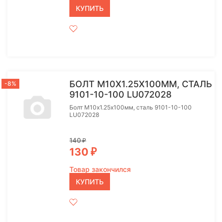
КУПИТЬ
БОЛТ M10Х1.25Х100ММ, СТАЛЬ
-8%
9101-10-100 LU072028
Болт M10х1.25х100мм, сталь 9101-10-100
LU072028
140
₽
130
₽
Товар закончился
КУПИТЬ