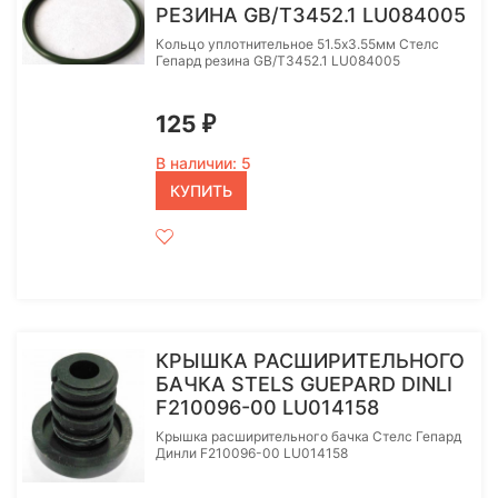
РЕЗИНА GB/T3452.1 LU084005
Кольцо уплотнительное 51.5х3.55мм Стелс
Гепард резина GB/T3452.1 LU084005
125
₽
В наличии: 5
КУПИТЬ
КРЫШКА РАСШИРИТЕЛЬНОГО
БАЧКА STELS GUEPARD DINLI
F210096-00 LU014158
Крышка расширительного бачка Стелс Гепард
Динли F210096-00 LU014158