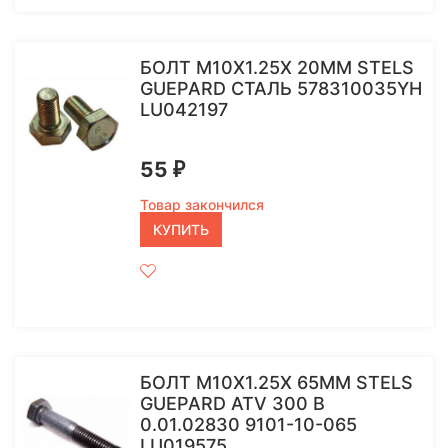
БОЛТ M10Х1.25Х 20ММ STELS
GUEPARD СТАЛЬ 578310035YH
LU042197
55
₽
Товар закончился
КУПИТЬ
БОЛТ M10Х1.25Х 65ММ STELS
GUEPARD ATV 300 B
0.01.02830 9101-10-065
LU019575