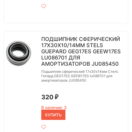
ПОДШИПНИК СФЕРИЧЕСКИЙ
17Х30Х10/14ММ STELS
GUEPARD GEG17ES GEEW17ES
LU086701 ДЛЯ
АМОРТИЗАТОРОВ JU085450
Подшипник сферический 17х30х14мм Стелс
Гепард GEG17ES GEEW17ES lu086701 для
амортизаторов JU085450
320
₽
В наличии: 3
КУПИТЬ