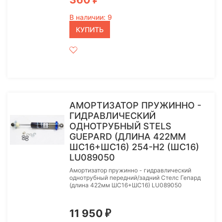
В наличии: 9
КУПИТЬ
АМОРТИЗАТОР ПРУЖИННО -
ГИДРАВЛИЧЕСКИЙ
ОДНОТРУБНЫЙ STELS
GUEPARD (ДЛИНА 422ММ
ШС16+ШС16) 254-H2 (ШС16)
LU089050
Амортизатор пружинно - гидравлический
однотрубный передний/задний Стелс Гепард
(длина 422мм ШС16+ШС16) LU089050
11 950
₽