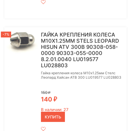
ГАЙКА КРЕПЛЕНИЯ КОЛЕСА
-7%
M10Х1.25ММ STELS LEOPARD
HISUN ATV 300B 90308-058-
0000 90303-055-0000
8.2.01.0040 LU019577
LU028803
Гайка крепления колеса M10х1.25мм Стелс
Леопард Хайсан АТВ 300 LU019577 LU028803
150
₽
140
₽
В наличии: 27
КУПИТЬ