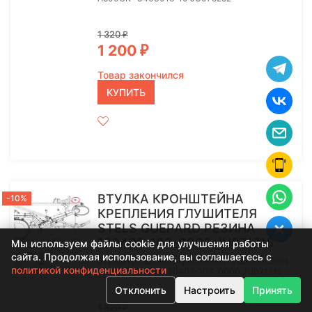
1 320
₽
1 200
₽
Товар закончился
КУПИТЬ
ВТУЛКА КРОНШТЕЙНА
-10%
КРЕПЛЕНИЯ ГЛУШИТЕЛЯ
STELS GUEPARD РЕЗИНА
120406-103-0000 JU071715
Мы используем файлы cookie для улучшения работы
сайта. Продолжая использование, вы соглашаетесь с
Втулка кронштейна крепления глушителя Stels
политикой конфиденциальности
Guepard резина 120406-103-0000 JU071715
Отклонить
Настроить
Принять
1 320
₽