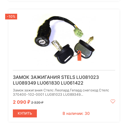
-10%
ЗАМОК ЗАЖИГАНИЯ STELS LU081023
LU089349 LU061830 LU061422
Замок зажигания Стелс Леопард Гепард снегоход Стелс
370400-102-0001 LU081023 LU089349...
2 090
₽
2 320
₽
В наличии: 30
КУПИТЬ