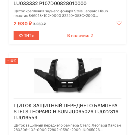
LU033332 P107D00828010000
Щиток крепления заднего фонаря Stels Leopard Hisun
пластик 846018-102-0000 82220-058C-2000...
2 930
₽
3 250
₽
В наличии: 2
КУПИТЬ
-10%
ЩИТОК ЗАЩИТНЫЙ ПЕРЕДНЕГО БАМПЕРА
STELS LEOPARD HISUN JU065026 LU022316
LU016559
Щиток защитный переднего бампера Стелс Леопард Хайсан
280306-102-0000 72802-058C-2000 JU065026...