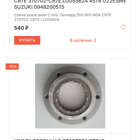
CR7E 370702-CR7E LU055624 4578 U22ESRN
SUZUKI 0948200515
Свеча зажигания Стелс Леопард 500 600 NGK CR7E
370702-CR7E LU055624
540
₽
В наличии: 2
КУПИТЬ
-10%