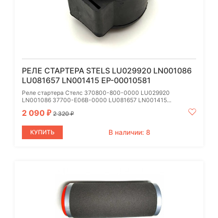
РЕЛЕ СТАРТЕРА STELS LU029920 LN001086
LU081657 LN001415 EP-00010581
Реле стартера Стелс 370800-800-0000 LU029920
LN001086 37700-E06B-0000 LU081657 LN001415...
2 090
₽
2 320
₽
В наличии: 8
КУПИТЬ