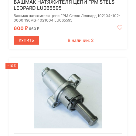
БАШМАК НАТЯЖИТЕЛЯ ЦЕПИ ГРМ STELS
LEOPARD LU065595
Башмак натяжителя цепи ГРМ Стелс Леопард 102104-102-
0000 196MS-1021004 LU065595
600
₽
660
₽
В наличии: 2
КУПИТЬ
-10%