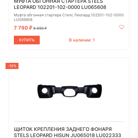
МУФТА ОБГОННАЯ СТАРТЕРА STELS
LEOPARD 102201-102-0000 LU065608
Муфта обгонная стартера Стелс Леопард 102201-102-0000
LU065608
7 790
₽
8 650
₽
В наличии: 1
КУПИТЬ
-10%
ЩИТОК КРЕПЛЕНИЯ ЗАДНЕГО ФОНАРЯ
STELS LEOPARD HISUN JU065018 LU022333