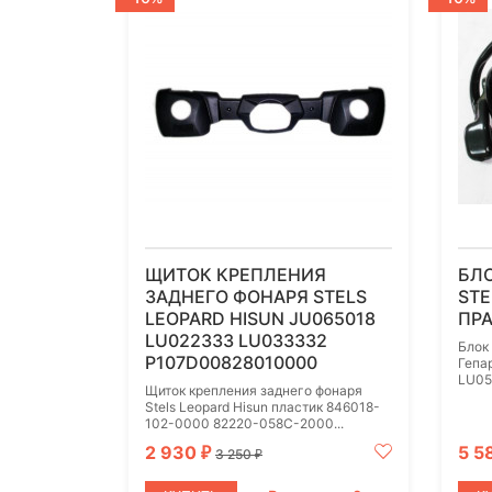
ЩИТОК КРЕПЛЕНИЯ
БЛ
ЗАДНЕГО ФОНАРЯ STELS
STE
LEOPARD HISUN JU065018
ПРА
LU022333 LU033332
Блок
P107D00828010000
Гепа
LU05
Щиток крепления заднего фонаря
Stels Leopard Hisun пластик 846018-
102-0000 82220-058C-2000...
2 930
5 5
₽
3 250
₽