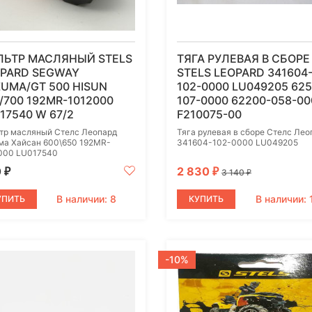
ЛЬТР МАСЛЯНЫЙ STELS
ТЯГА РУЛЕВАЯ В СБОРЕ
OPARD SEGWAY
STELS LEOPARD 341604
UMA/GT 500 HISUN
102-0000 LU049205 625
/700 192MR-1012000
107-0000 62200-058-00
17540 W 67/2
F210075-00
тр масляный Стелс Леопард
Тяга рулевая в сборе Стелс Лео
ма Хайсан 600\650 192MR-
341604-102-0000 LU049205
000 LU017540
0
2 830
₽
₽
3 140
₽
В наличии: 8
В наличии: 
УПИТЬ
КУПИТЬ
-10%