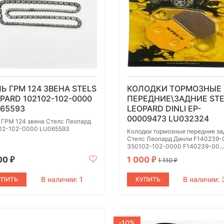
Ь ГРМ 124 ЗВЕНА STELS
КОЛОДКИ ТОРМОЗНЫЕ
PARD 102102-102-0000
ПЕРЕДНИЕ\ЗАДНИЕ STE
65593
LEOPARD DINLI EP-
00009473 LU032324
 ГРМ 124 звена Стелс Леопард
02-102-0000 LU065593
Колодки тормозные передние за
Стелс Леопард Динли F140239-
350102-102-0000 F140239-00...
00
1 000
₽
₽
1 110
₽
В наличии: 1
В наличии: 
УПИТЬ
КУПИТЬ
-10%