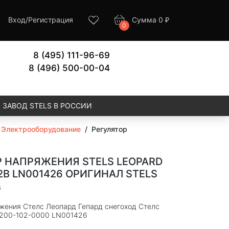
Вход
/
Регистрация
Сумма
0
₽
0
8 (495) 111-96-69
8 (496) 500-00-04
ЗАВОД STELS В РОССИИ
/
Электрооборудование
/
Регулятор
Р НАПРЯЖЕНИЯ STELS LEOPARD
2В LN001426 ОРИГИНАЛ STELS
6
яжения Стелс Леопард Гепард снегоход Стелс
200-102-0000 LN001426