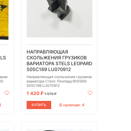
НАПРАВЛЯЮЩАЯ
LS
СКОЛЬЖЕНИЯ ГРУЗИКОВ
ВАРИАТОРА STELS LEOPARD
505C169 LU070912
дние
Направляющая скольжения грузиков
00
вариатора Стелс Леопард 600\650
505C169 LU070912
1 420
₽
1 570
₽
3
В наличии: 4
КУПИТЬ