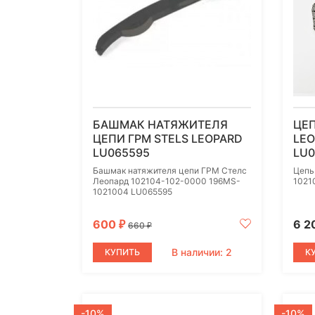
БАШМАК НАТЯЖИТЕЛЯ
ЦЕП
ЦЕПИ ГРМ STELS LEOPARD
LEO
LU065595
LU0
Башмак натяжителя цепи ГРМ Стелс
Цепь
Леопард 102104-102-0000 196MS-
1021
1021004 LU065595
600
6 2
₽
660
₽
В наличии: 2
КУПИТЬ
К
-10%
-10%