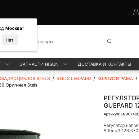
од
Москва
?
Y
ЗАПЧАСТИ HISUN
ДОСТАВКА И КОНТАКТЫ
КВАДРОЦИКЛОВ STELS
/
STELS LEOPARD
/
КОРПУС И РАМА
26 Оригинал Stels
РЕГУЛЯТО
GUEPARD 1
Артикул: LN00142
Регулятор напр
800см3 12В 370