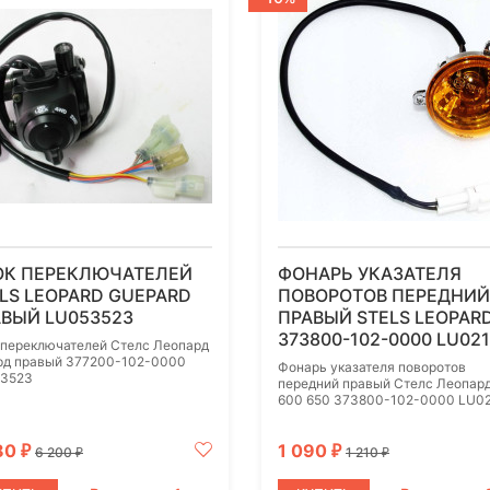
ОК ПЕРЕКЛЮЧАТЕЛЕЙ
ФОНАРЬ УКАЗАТЕЛЯ
LS LEOPARD GUEPARD
ПОВОРОТОВ ПЕРЕДНИЙ
ВЫЙ LU053523
ПРАВЫЙ STELS LEOPAR
373800-102-0000 LU02
 переключателей Стелс Леопард
рд правый 377200-102-0000
Фонарь указателя поворотов
3523
передний правый Стелс Леопар
600 650 373800-102-0000 LU0
80
1 090
₽
₽
6 200
1 210
₽
₽