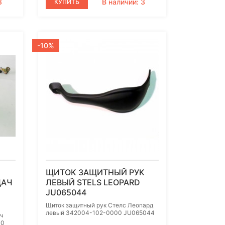
3
В наличии: 3
КУПИТЬ
-10%
ЩИТОК ЗАЩИТНЫЙ РУК
ДАЧ
ЛЕВЫЙ STELS LEOPARD
JU065044
Щиток защитный рук Стелс Леопард
левый 342004-102-0000 JU065044
ач
00