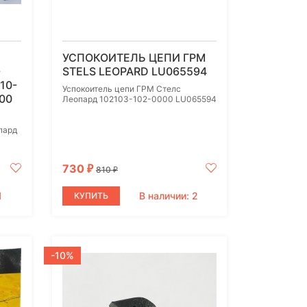
УСПОКОИТЕЛЬ ЦЕПИ ГРМ
-
STELS LEOPARD LU065594
10-
Успокоитель цепи ГРМ Стелс
00
Леопард 102103-102-0000 LU065594
пард
730
₽
810
₽
1
В наличии: 2
КУПИТЬ
-10%