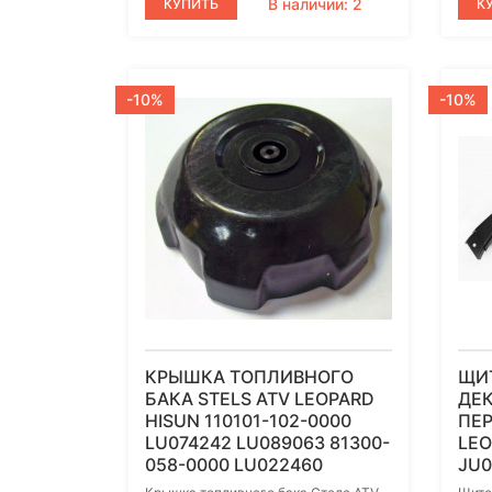
В наличии: 2
КУПИТЬ
К
-10%
-10%
КРЫШКА ТОПЛИВНОГО
ЩИ
БАКА STELS ATV LEOPARD
ДЕ
HISUN 110101-102-0000
ПЕР
LU074242 LU089063 81300-
LEO
058-0000 LU022460
JU0