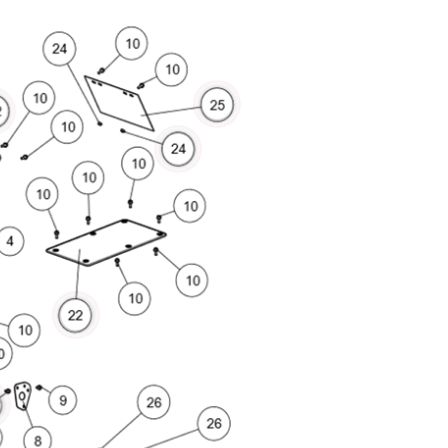
More
More
More
ore
More
More