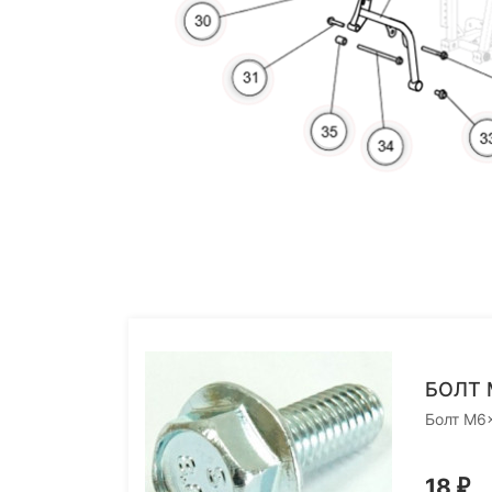
More
More
More
More
БОЛТ 
Болт M6
18
₽