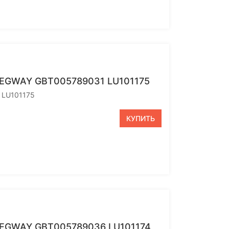
SEGWAY GBT005789031 LU101175
 LU101175
КУПИТЬ
SEGWAY GBT005789036 LU101174