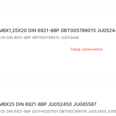
M8X1,25Х20 DIN 6921-88P GBT005789015 JU0524
x20 DIN 6921-88P GBT005789015 JU052446
Товар закончился
M8X25 DIN 6921-88P JU052450 JU065587
x25 DIN 6921-88P Q01F40201001,GBT005789016 JU052450 JU0