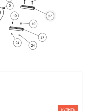
More
re
КУПИТЬ