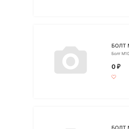
БОЛТ 
Болт M1
0
₽
БОЛТ 