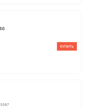
46
КУПИТЬ
65587