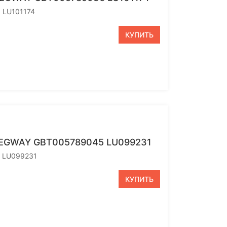
 LU101174
КУПИТЬ
SEGWAY GBT005789045 LU099231
5 LU099231
КУПИТЬ