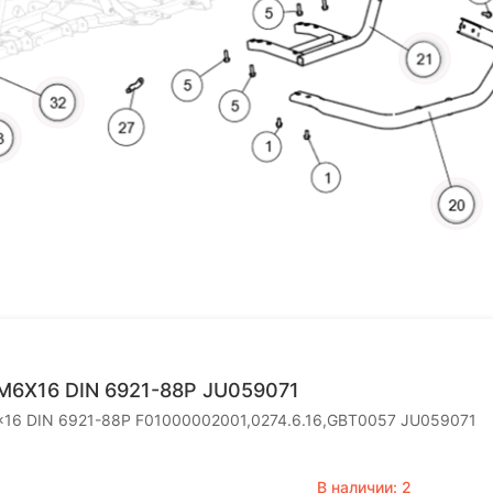
More
More
More
Mo
M6X16 DIN 6921-88P JU059071
x16 DIN 6921-88P F01000002001,0274.6.16,GBT0057 JU059071
В наличии: 2