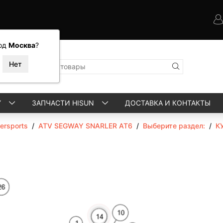
од
Москва
?
Y
ЗАПЧАСТИ HISUN
ДОСТАВКА И КОНТАКТЫ
rsports
/
ATV SEGWAY SNARLER AT6
/
Выберите раздел:
/
К
More