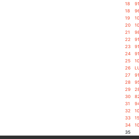
18
9
18
9
19
1
20
1
21
9
22
9
23
9
24
9
25
1
26
L
27
9
28
9
29
2
30
8
31
9
32
1
33
1
34
1
35