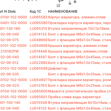
rt N Stels
Код 1С
НАИМЕНОВАНИЕ
50100-102-0000
LU065582
Корпус вариатора, алюмин.сплав
50401-102-0000
LU065580
Прокладка корпуса вариатора, пар
801-130-180
LU065310
Втулка направляющая 10x13х18мм,
102-06-040
LU014133
Болт с фланцем M6х1.0х40мм, стал
102-06-075
LU049669
Болт с фланцем M6х1.0х75мм, стал
50101-102-0000
LU054906
Крышка вариатора, алюмин.сплав
121G182PW
LU074448
Крышка вариатора, алюмин.сплав
102-06-045
LU014567
Болт с фланцем M6х1.0х45мм, стал
102-06-012
LU022682
Болт с фланцем M6х1.0х12мм, стал
50103-102-0000
LU065599
Дефлектор
102-06-035
Болт с фланцем M6х1.0х35мм, стал
50102-102-0000
LU054907
Прокладка крышки вариатора, рези
102-06-025
LU013763
Болт с фланцем M6х1.0х25мм, стал
50104-102-0000
LU065600
Манжета уплотнительная пробки сл
50105-102-0000
LU065601
Пробка слива воды вариатора
801-100-140
LU015508
Втулка направляющая 8x10х14мм, 
102-06-040
LU014133
Болт с фланцем M6х1.0х40мм, стал