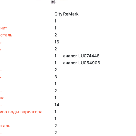
Q'ty
ReMark
1
онит
1
 сталь
2
ь
16
ь
2
1
аналог LU074448
1
аналог LU054906
ь
2
ь
3
1
ь
2
на
1
ь
14
ива воды вариатора
1
1
сталь
2
ь
2