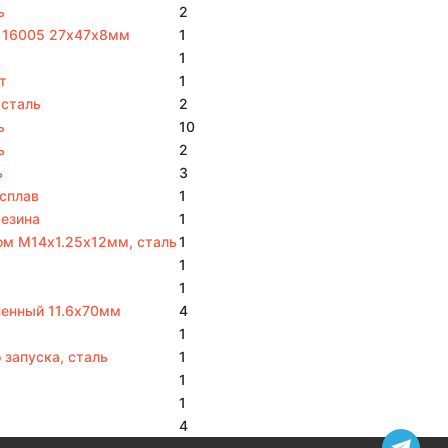
ь
2
 16005 27х47х8мм
1
1
т
1
 сталь
2
ь
10
ь
2
ь
3
сплав
1
резина
1
ом М14х1.25х12мм, сталь
1
1
1
ненный 11.6х70мм
4
1
 запуска, сталь
1
1
1
4