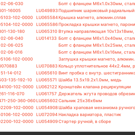
102-06-030
Болт с фланцем M6х1.0х30мм, стал
601-16005
LU049893
Подшипник шариковый радиальный
05103-102-0000
LU065584
Крышка магнето, алюмин.сплав
05104-102-0000
LU065586
Прокладка крышки магнето, парони
801-130-180
LU065310
Втулка направляющая 10x13х18мм,
102-06-040
LU014133
Болт с фланцем M6х1.0х40мм, стал
102-06-025
Болт с фланцем M6х1.0х25мм, стал
102-06-016
Болт с фланцем M6х1.0х16мм, стал
05106-102-0000
Заглушка крышки магнето, алюмин.
U070883
LU070883
Кольцо уплотнительное 44х2.4мм, 
151-14-012
LU065610
Винт пробка с внутр. шестигранник
503-135-192-10
LU065571
Шайба 13.5х19.2х1.0мм, медь
84100-102-0000
LU062122
Кронштейн клапана рециркуляции
261-116-070
LU061757
Держатель жгута проводов обрези
471-250-360-060
LU065602
Сальник 25х36х6мм
02209-102-0000
LU054908
Шайба храповая механизма ручного
50106-102-0000
LU072094
Накладка вариатора, пластик
02200-102-0000
LU054909
Стартер ручной, в сборе