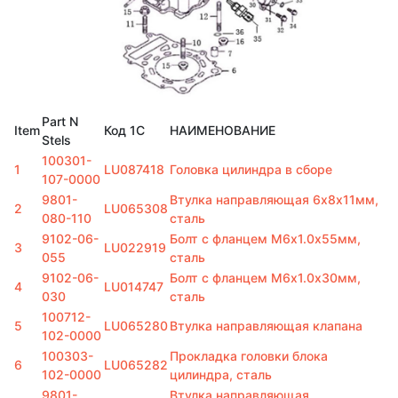
Part N
Item
Код 1С
НАИМЕНОВАНИЕ
Stels
100301-
1
LU087418
Головка цилиндра в сборе
107-0000
9801-
Втулка направляющая 6x8х11мм,
2
LU065308
080-110
сталь
9102-06-
Болт с фланцем M6х1.0х55мм,
3
LU022919
055
сталь
9102-06-
Болт с фланцем M6х1.0х30мм,
4
LU014747
030
сталь
100712-
5
LU065280
Втулка направляющая клапана
102-0000
100303-
Прокладка головки блока
6
LU065282
102-0000
цилиндра, сталь
9801-
Втулка направляющая