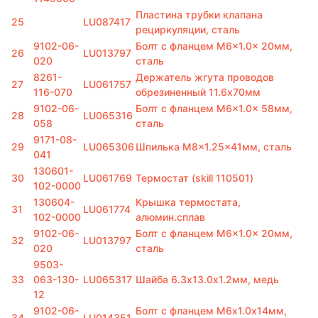
Пластина трубки клапана
25
LU087417
рециркуляции, сталь
9102-06-
Болт с фланцем M6x1.0x 20мм,
26
LU013797
020
сталь
8261-
Держатель жгута проводов
27
LU061757
116-070
обрезиненный 11.6х70мм
9102-06-
Болт с фланцем M6x1.0x 58мм,
28
LU065316
058
сталь
9171-08-
29
LU065306
Шпилька M8x1.25x41мм, сталь
041
130601-
30
LU061769
Термостат (skill 110501)
102-0000
130604-
Крышка термостата,
31
LU061774
102-0000
алюмин.сплав
9102-06-
Болт с фланцем M6x1.0x 20мм,
32
LU013797
020
сталь
9503-
33
063-130-
LU065317
Шайба 6.3х13.0х1.2мм, медь
12
9102-06-
Болт с фланцем M6х1.0х14мм,
34
LU014351