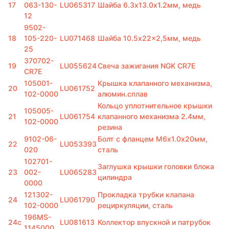
17
063-130-
LU065317
Шайба 6.3х13.0х1.2мм, медь
12
9502-
18
105-220-
LU071468
Шайба 10.5x22x2,5мм, медь
25
370702-
19
LU055624
Свеча зажигания NGK CR7E
CR7E
105001-
Крышка клапанного механизма,
20
LU061752
102-0000
алюмин.сплав
Кольцо уплотнительное крышки
105005-
21
LU061754
клапанного механизма 2.4мм,
102-0000
резина
9102-06-
Болт с фланцем M6х1.0х20мм,
22
LU053393
020
сталь
102701-
Заглушка крышки головки блока
23
002-
LU065283
цилиндра
0000
121302-
Прокладка трубки клапана
24
LU061790
102-0000
рециркуляции, сталь
196MS-
24с
LU081613
Коллектор впускной и патрубок
1145000