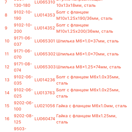
7
LU065310
130-180
10x13х18мм, сталь
9102-10-
Болт с фланцем
8
LU014353
190
M10х1.25х190/36мм, сталь
9102-10-
Болт с фланцем
9
LU014352
200
M10х1.25х200/36мм, сталь
9171-06-
10
LU065301
Шпилька M6x1.0x37мм, сталь
037
9171-06-
11
LU065302
Шпилька M6x1.0x70мм, сталь
070
9171-08-
12
LU065303
Шпилька M8x1.25x74мм, сталь
074
9102-06-
Болт с фланцем M6х1.0х35мм,
13
LU014236
035
сталь
9102-06-
Болт с фланцем M6х1.0х25мм,
14
LU013763
025
сталь
9202-06-
15
LU021056
Гайка с фланцем M6х1.0мм, сталь
100
9202-08-
Гайка с фланцем M8х1.25мм,
16
LU060474
125
сталь
9503-