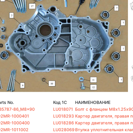
rts No.
Код 1С
НАИМЕНОВАНИЕ
B5787-86_M8x90
LU018071
Болт с фланцем M8х1.25х9
92MR-1000401
LU018293
Картер двигателя, правая 
92MR-1000400
LU018286
Картер двигателя, правая п
92MR-1011002
LU028069
Втулка уплотнительная кл