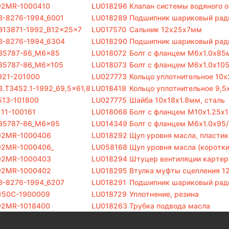
92MR-1000410
LU018296
Клапан системы водяного 
B-8276-1994_6001
LU018289
Подшипник шариковый рад
B13871-1992_B12x25x7
LU017570
Сальник 12х25х7мм
B-8276-1994_6304
LU018290
Подшипник шариковый рад
B5787-86_M6x85
LU018072
Болт с фланцем M6х1.0х85м
B5787-86_M6x105
LU018073
Болт с фланцем M6х1.0х105
921-201000
LU027773
Кольцо уплотнительное 10x
B.T3452.1-1992_69,5x61,8
LU018418
Кольцо уплотнительное 9,5
513-101800
LU027775
Шайба 10х18х1.8мм, сталь
111-100161
LU018068
Болт с фланцем M10х1.25х1
B5787-86_M6x95
LU014349
Болт с фланцем M6х1.0х95/
92MR-1000406
LU018292
Щуп уровня масла, пластик
92MR-1000406_
LU058168
Щуп уровня масла (коротки
92MR-1000403
LU018294
Штуцер вентиляции картера
92MR-1000402
LU018295
Втулка муфты сцепления 1
B-8276-1994_6207
LU018291
Подшипник шариковый рад
150C-1900009
LU018729
Уплотнение, резина
92MR-1018400
LU018263
Трубка подвода масла