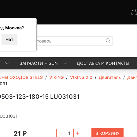
од
Москва
?
Y
ЗАПЧАСТИ HISUN
ДОСТАВКА И КОНТАКТЫ
СНЕГОХОДОВ STELS
/
VIKING
/
VIKING 2.0
/
Двигатель
/
Двиг
1031
503-123-180-15 LU031031
LU031031
21
₽