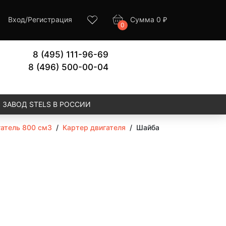
Вход
/
Регистрация
Сумма
0
₽
0
8 (495) 111-96-69
8 (496) 500-00-04
ЗАВОД STELS В РОССИИ
атель 800 см3
/
Картер двигателя
/
Шайба