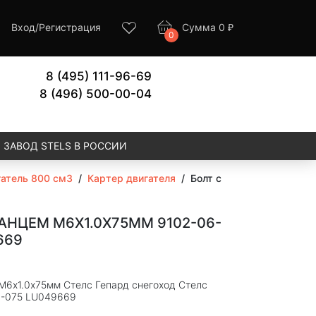
Вход
/
Регистрация
Сумма
0
₽
0
8 (495) 111-96-69
8 (496) 500-00-04
ЗАВОД STELS В РОССИИ
атель 800 см3
/
Картер двигателя
/
Болт с
АНЦЕМ M6Х1.0Х75ММ 9102-06-
669
M6х1.0х75мм Стелс Гепард снегоход Стелс
6-075 LU049669