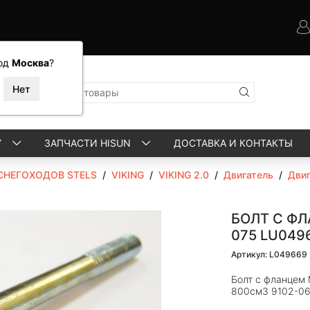
од
Москва
?
Y
ЗАПЧАСТИ HISUN
ДОСТАВКА И КОНТАКТЫ
СНЕГОХОДОВ STELS
/
VIKING
/
VIKING 2.0
/
Двигатель
/
Двиг
9
БОЛТ С ФЛ
075 LU049
Артикул: L049669
Болт с фланцем 
800см3 9102-0