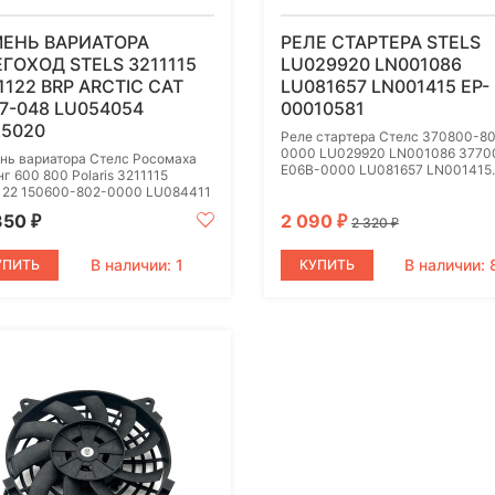
МЕНЬ ВАРИАТОРА
РЕЛЕ СТАРТЕРА STELS
ГОХОД STELS 3211115
LU029920 LN001086
1122 BRP ARCTIC CAT
LU081657 LN001415 EP-
7-048 LU054054
00010581
5020
Реле стартера Стелс 370800-8
0000 LU029920 LN001086 3770
нь вариатора Стелс Росомаха
E06B-0000 LU081657 LN001415..
г 600 800 Polaris 3211115
122 150600-802-0000 LU084411
350
2 090
₽
₽
2 320
₽
В наличии: 1
В наличии: 
УПИТЬ
КУПИТЬ