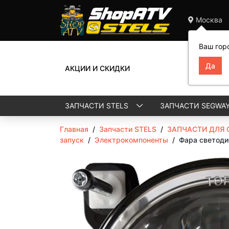
Москва
Ваш гор
АКЦИИ И СКИДКИ
ЗАПЧАСТИ STELS
ЗАПЧАСТИ SEGWA
Главная
/
Запчасти STELS
/
ЗАПЧАСТИ ДЛЯ 
запуск
/
Электрокомпоненты
/
Фара светоди