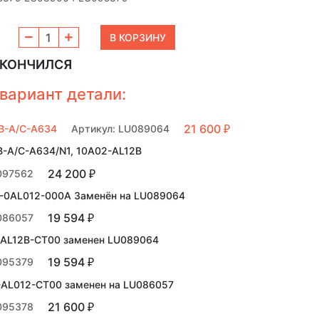
АКОНЧИЛСЯ
вариант детали:
21 600
B-A/C-A634
Артикул: LU089064
₽
-A/C-A634/N1, 10А02-AL12B
24 200
097562
₽
-0AL012-000A Заменён на LU089064
19 594
086057
₽
-AL12B-CT00 заменен LU089064
19 594
095379
₽
AL012-CT00 заменен на LU086057
21 600
095378
₽