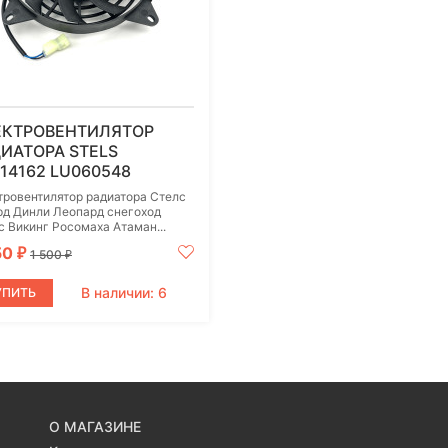
ЕКТРОВЕНТИЛЯТОР
ИАТОРА STELS
14162 LU060548
тровентилятор радиатора Стелс
рд Динли Леопард снегоход
с Викинг Росомаха Атаман...
50
₽
1 500
₽
В наличии: 6
УПИТЬ
О МАГАЗИНЕ