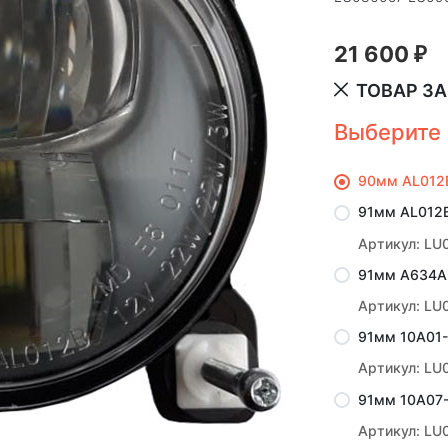
21 600
₽
ТОВАР З
Выберите 
90мм AL012
91мм AL012B
Артикул: LU
91мм A634A
Артикул: LU
91мм 10A01
Артикул: LU
91мм 10A07-
Артикул: LU