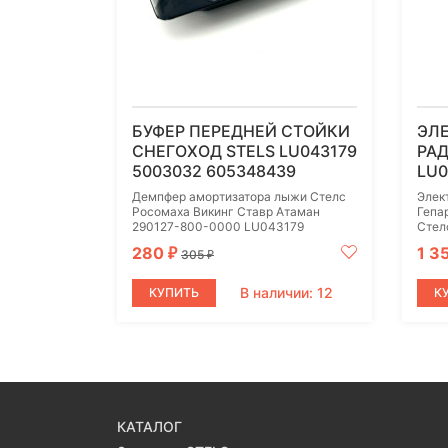
БУФЕР ПЕРЕДНЕЙ СТОЙКИ
ЭЛ
СНЕГОХОД STELS LU043179
РАД
5003032 605348439
LU0
Демпфер амортизатора лыжи Стелс
Элек
Росомаха Викинг Ставр Атаман
Гепа
290127-800-0000 LU043179
Стел
280
1 3
₽
305
₽
В наличии: 12
КУПИТЬ
К
КАТАЛОГ