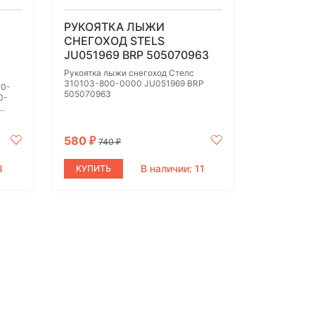
РУКОЯТКА ЛЫЖИ
СНЕГОХОД STELS
JU051969 BRP 505070963
Рукоятка лыжи снегоход Стелс
310103-800-0000 JU051969 BRP
00-
505070963
0-
.
580
₽
740
₽
8
В наличии: 11
КУПИТЬ