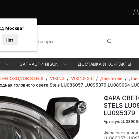
од
Москва
?
Y
ЗАПЧАСТИ HISUN
ДОСТАВКА И КОНТАКТЫ
СНЕГОХОДОВ STELS
/
VIKING
/
VIKING 2.0
/
Двигатель
/
Двиг
одная головного света Stels LU086057 LU095379 LU089064 LU
ФАРА СВЕ
STELS LU0
LU095379
Артикул: LU08906
Фара светодиод
LU086057 LU09