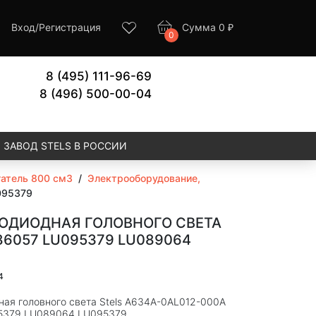
Вход
/
Регистрация
Сумма
0
₽
0
8 (495) 111-96-69
8 (496) 500-00-04
ЗАВОД STELS В РОССИИ
атель 800 см3
/
Электрооборудование,
095379
ТОДИОДНАЯ ГОЛОВНОГО СВЕТА
86057 LU095379 LU089064
4
ная головного света Stels A634A-0AL012-000A
5379 LU089064 LU095379