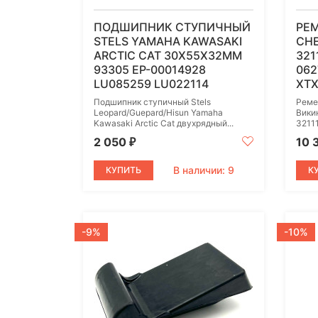
ПОДШИПНИК СТУПИЧНЫЙ
РЕ
STELS YAMAHA KAWASAKI
СНЕ
ARCTIC CAT 30Х55Х32ММ
321
93305 EP-00014928
062
LU085259 LU022114
XTX
Подшипник ступичный Stels
Реме
Leopard/Guepard/Hisun Yamaha
Викин
Kawasaki Arctic Cat двухрядный...
3211
2 050
10 
₽
В наличии: 9
КУПИТЬ
К
-9%
-10%