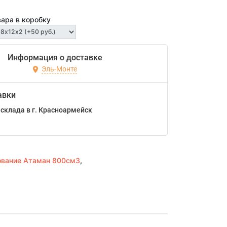
вара в коробку
Информация о доставке
Эль-Монте
авки
склада в г. Красноармейск
ование Атаман 800см3
,