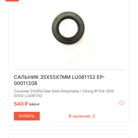
САЛЬНИК 35Х55Х7ММ LU081152 EP-
00011208
Сальник 35х55х7мм Stels Rosomaha \ Viking 91104-E06-
0000 LU081152
540
₽
980
₽
В наличии: 2
КУПИТЬ