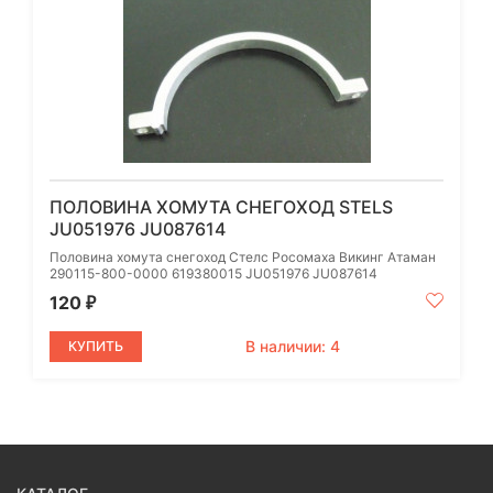
ПОЛОВИНА ХОМУТА СНЕГОХОД STELS
JU051976 JU087614
Половина хомута снегоход Стелс Росомаха Викинг Атаман
290115-800-0000 619380015 JU051976 JU087614
120
₽
В наличии: 4
КУПИТЬ