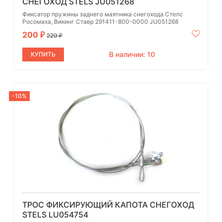
СНЕГОХОД STELS JU051268
Фиксатор пружины заднего маятника снегохода Стелс
Росомаха, Викинг Ставр 291411-800-0000 JU051268
200
₽
220
₽
В наличии: 10
КУПИТЬ
-10%
ТРОС ФИКСИРУЮЩИЙ КАПОТА СНЕГОХОД
STELS LU054754