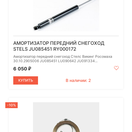
АМОРТИЗАТОР ПЕРЕДНИЙ СНЕГОХОД
STELS JU085451 RY000172
Амортизатор передний снегоход Стелс Викинг Росомаха
30.10.2905006 JU085451 LU090642 JU091334...
6 050
₽
В наличии: 2
КУПИТЬ
-10%