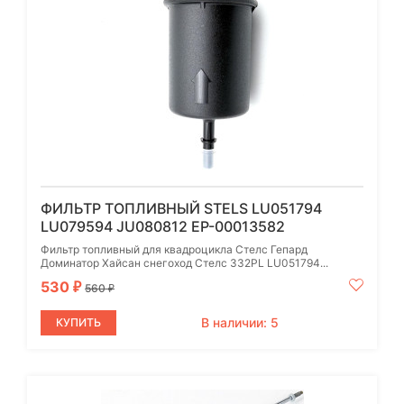
ФИЛЬТР ТОПЛИВНЫЙ STELS LU051794
LU079594 JU080812 EP-00013582
Фильтр топливный для квадроцикла Стелс Гепард
Доминатор Хайсан снегоход Стелс 332PL LU051794...
530
₽
560
₽
В наличии: 5
КУПИТЬ