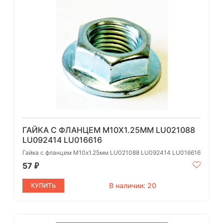
ГАЙКА С ФЛАНЦЕМ M10Х1.25ММ LU021088
LU092414 LU016616
Гайка с фланцем M10х1.25мм LU021088 LU092414 LU016616
57
₽
В наличии: 20
КУПИТЬ