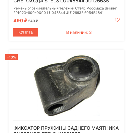
СНЕГОХОДА STELS LU048844 JU126635
Ремень ограничительный тележки Стелс Росомаха Викинг
291023-800-0000 LU048844 JU126635 605454841
490
₽
540
₽
В наличии: 3
КУПИТЬ
-10%
ФИКСАТОР ПРУЖИНЫ ЗАДНЕГО МАЯТНИКА