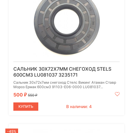
САЛЬНИК 30Х72Х7ММ СНЕГОХОД STELS
600СМ3 LU081037 3235171
Сальник 30х72х7мм снегоход Стелс Викинг Атаман Ставр
Мороз Ермак 600см3 91103-E06-0000 LU081037...
500
₽
550
₽
В наличии: 4
КУПИТЬ
-45%