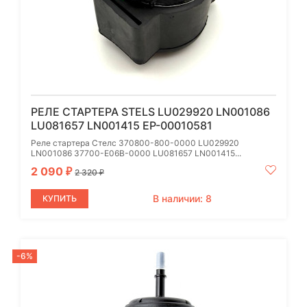
РЕЛЕ СТАРТЕРА STELS LU029920 LN001086
LU081657 LN001415 EP-00010581
Реле стартера Стелс 370800-800-0000 LU029920
LN001086 37700-E06B-0000 LU081657 LN001415...
2 090
₽
2 320
₽
В наличии: 8
КУПИТЬ
-6%