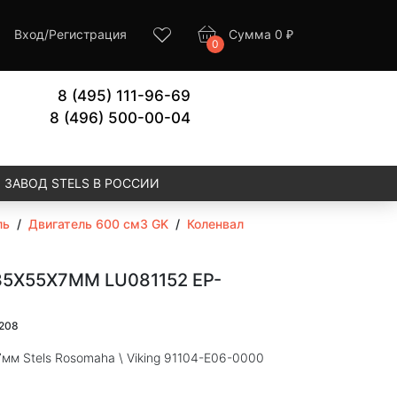
Вход
/
Регистрация
Сумма
0
₽
0
8 (495) 111-96-69
8 (496) 500-00-04
ЗАВОД STELS В РОССИИ
ль
/
Двигатель 600 см3 GK
/
Коленвал
5Х55Х7ММ LU081152 EP-
1208
мм Stels Rosomaha \ Viking 91104-E06-0000