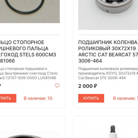
ЛЬЦО СТОПОРНОЕ
ПОДШИПНИК КОЛЕНВА
РШНЕВОГО ПАЛЬЦА
РОЛИКОВЫЙ 30Х72Х19
ГОХОД STELS 600СМ3
ARCTIC CAT BEARCAT 5
81066
3006-464
цо стопорное поршневого
Подшипник коленвала роликовы
ца (внутреннее) снегоход Стелс
производитель KOYO, 30х72х19 A
м3 13107-E06-0000 LU081066
Cat Bearcat 570 3006-464
2 000
₽
₽
В наличии: 10
В наличии: 
УПИТЬ
КУПИТЬ