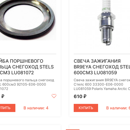
ЙБА ПОРШНЕВОГО
СВЕЧА ЗАЖИГАНИЯ
ЬЦА СНЕГОХОД STELS
BR9EYA СНЕГОХОД STE
СМ3 LU081072
600СМ3 LU081059
а поршневого пальца снегоход
Свеча зажигания BR9EYA снего
с 600см3 92105-E06-0000
Стелс 600 33300-E06-0000
1072
LU081059 Polaris Yamaha Arctic Ca
0
610
₽
₽
В наличии: 4
В наличии: 
УПИТЬ
КУПИТЬ