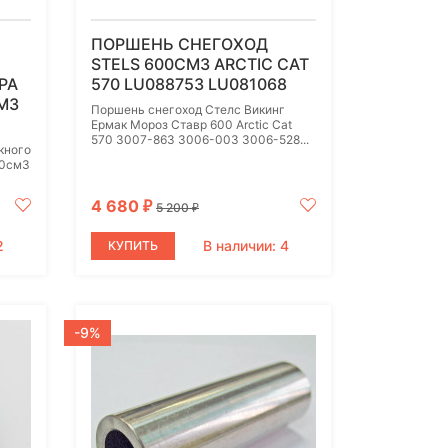
ПОРШЕНЬ СНЕГОХОД
STELS 600СМ3 ARCTIC CAT
РА
570 LU088753 LU081068
М3
Поршень снегоход Стелс Викинг
Ермак Мороз Ставр 600 Arctic Cat
570 3007-863 3006-003 3006-528...
кного
00см3
4 680
₽
5 200
₽
2
В наличии: 4
КУПИТЬ
-9%