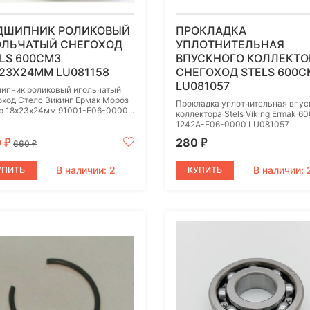
ДШИПНИК РОЛИКОВЫЙ
ПРОКЛАДКА
ОЛЬЧАТЫЙ СНЕГОХОД
УПЛОТНИТЕЛЬНАЯ
LS 600СМ3
ВПУСКНОГО КОЛЛЕКТО
23Х24ММ LU081158
СНЕГОХОД STELS 600С
LU081057
ипник роликовый игольчатый
оход Стелс Викинг Ермак Мороз
Прокладка уплотнительная впус
р 18х23х24мм 91001-E06-0000...
коллектора Stels Viking Ermak 6
1242A-E06-0000 LU081057
0
280
₽
₽
660
₽
В наличии: 2
В наличии: 
УПИТЬ
КУПИТЬ