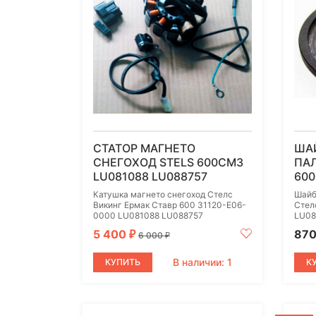
СТАТОР МАГНЕТО
ША
СНЕГОХОД STELS 600СМ3
ПАЛ
LU081088 LU088757
600
Катушка магнето снегоход Стелс
Шайб
Викинг Ермак Ставр 600 31120-E06-
Стел
0000 LU081088 LU088757
LU08
5 400
87
₽
6 000
₽
В наличии: 1
КУПИТЬ
К