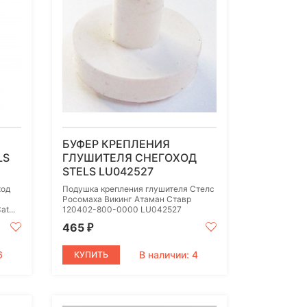
БУФЕР КРЕПЛЕНИЯ
LS
ГЛУШИТЕЛЯ СНЕГОХОД
STELS LU042527
ход
Подушка крепления глушителя Стелс
Росомаха Викинг Атаман Ставр
t...
120402-800-0000 LU042527
465
₽
6
В наличии: 4
КУПИТЬ