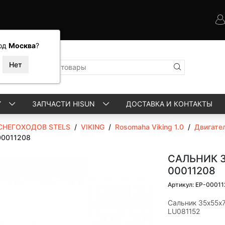
од
Москва
?
Y
ЗАПЧАСТИ HISUN
ДОСТАВКА И КОНТАКТЫ
СНЕГОХОДОВ STELS
/
VIKING
/
Rosomaha Viking 1.0
/
Двигате
00011208
САЛЬНИК 3
00011208
Артикул: EP-0001
Сальник 35х55х7
LU081152