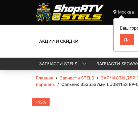
Москва
Ваш гор
АКЦИИ И СКИДКИ
ЗАПЧАСТИ STELS
ЗАПЧАСТИ SEGWA
Главная
/
Запчасти STELS
/
ЗАПЧАСТИ ДЛЯ 
поршень
/
Сальник 35х55х7мм LU081152 EP-
-45%