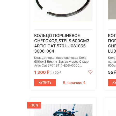
КОЛЬЦО ПОРШНЕВОЕ
КО
СНЕГОХОД STELS 600СМ3
ПО
ARTIC CAT 570 LU081065
СНЕ
3006-004
LU0
Кольцо поршневое снегоход Stels
Коль
600см3 Викинг Ермак Мороз Ставр
паль
Artic Cat 570 13111-E06-0000...
600с
1 300
55
₽
1 490
₽
В наличии: 4
КУПИТЬ
К
-10%