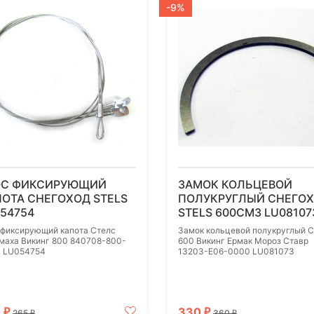
-9%
ОС ФИКСИРУЮЩИЙ
ЗАМОК КОЛЬЦЕВОЙ
ОТА СНЕГОХОД STELS
ПОЛУКРУГЛЫЙ СНЕГО
54754
STELS 600СМ3 LU08107
 фиксирующий капота Стелс
Замок кольцевой полукруглый 
маха Викинг 800 840708-800-
600 Викинг Ермак Мороз Ставр
 LU054754
13203-E06-0000 LU081073
0
330
₽
₽
265
360
₽
₽