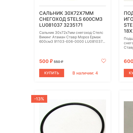
САЛЬНИК 30Х72Х7ММ
ПО
СНЕГОХОД STELS 600СМ3
ИГ
LU081037 3235171
STE
18Х
Сальник 30х72х7мм снегоход Стелс
Викинг Атаман Ставр Мороз Ермак
Подш
600см3 91103-E06-0000 LU081037...
снег
Став
500
60
₽
550
₽
В наличии: 4
КУПИТЬ
К
-13%