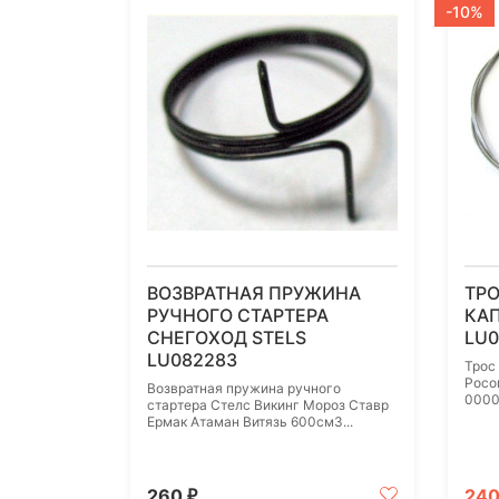
-10%
ВОЗВРАТНАЯ ПРУЖИНА
ТР
РУЧНОГО СТАРТЕРА
КАП
СНЕГОХОД STELS
LU0
LU082283
Трос
Росо
Возвратная пружина ручного
0000
стартера Стелс Викинг Мороз Ставр
Ермак Атаман Витязь 600см3...
260
24
₽