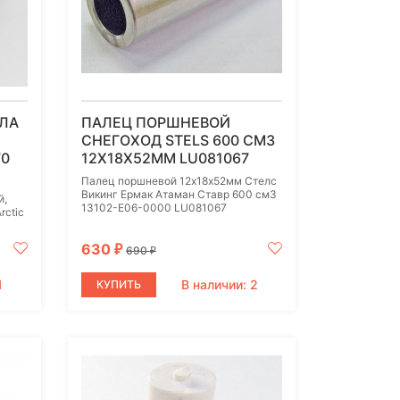
ЛА
ПАЛЕЦ ПОРШНЕВОЙ
СНЕГОХОД STELS 600 СМ3
70
12Х18X52ММ LU081067
Палец поршневой 12х18x52мм Стелс
Викинг Ермак Атаман Ставр 600 см3
й,
13102-E06-0000 LU081067
rctic
630
₽
690
₽
1
В наличии: 2
КУПИТЬ