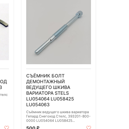
СЪЁМНИК БОЛТ
ХОД
ДЕМОНТАЖНЫЙ
3
ВЕДУЩЕГО ШКИВА
ВАРИАТОРА STELS
Стелс
LU054064 LU058425
LU054063
Съёмник ведущего шкива вариатора
Гепард Снегоход Стелс, 393201-800-
0000 LU054064 LU058425...
500
₽