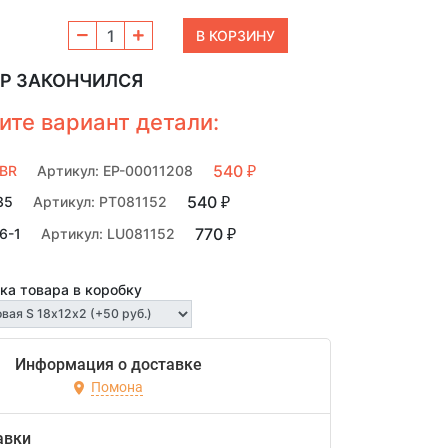
Р ЗАКОНЧИЛСЯ
ите вариант детали:
540
NBR
Артикул: EP-00011208
₽
540
35
Артикул: PT081152
₽
770
C6-1
Артикул: LU081152
₽
ка товара в коробку
Информация о доставке
Помона
авки