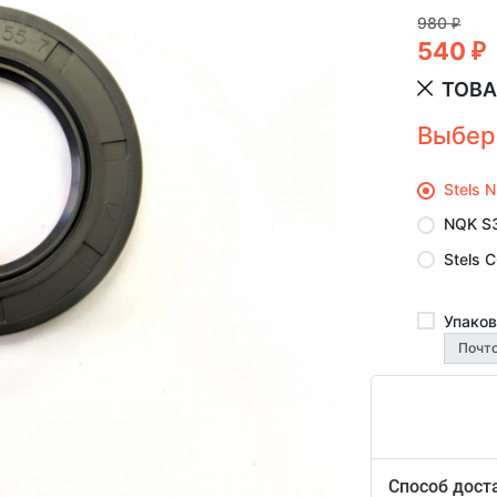
980
₽
540
₽
ТОВА
Выбер
Stels 
NQK S
Stels 
Упаков
Способ дост