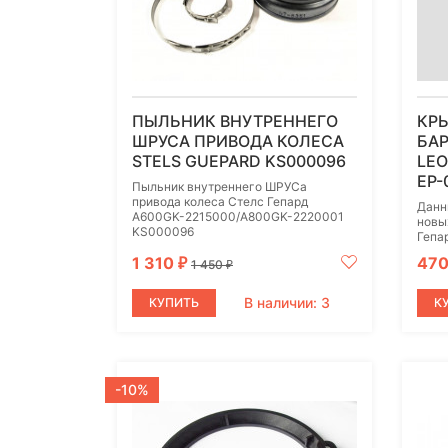
ПЫЛЬНИК ВНУТРЕННЕГО
КР
ШРУСА ПРИВОДА КОЛЕСА
БАР
STELS GUEPARD KS000096
LEO
EP-
Пыльник внутреннего ШРУСа
привода колеса Стелс Гепард
Данн
A600GK-2215000/A800GK-2220001
новы
KS000096
Гепа
1 310
47
₽
1 450
₽
В наличии: 3
КУПИТЬ
К
-10%