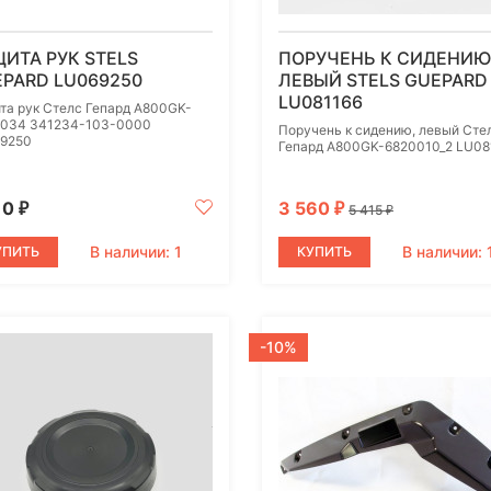
ИТА РУК STELS
ПОРУЧЕНЬ К СИДЕНИЮ
PARD LU069250
ЛЕВЫЙ STELS GUEPARD
LU081166
та рук Стелс Гепард A800GK-
034 341234-103-0000
Поручень к сидению, левый Сте
9250
Гепард A800GK-6820010_2 LU08
10
3 560
₽
₽
5 415
₽
В наличии: 1
В наличии: 
УПИТЬ
КУПИТЬ
-10%