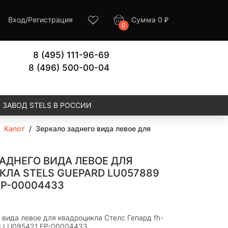
Вход
/
Регистрация
Сумма
0
₽
0
8 (495) 111-96-69
8 (496) 500-00-04
ЗАВОД STELS В РОССИИ
/
Капот
/
Зеркало заднего вида левое для
АДНЕГО ВИДА ЛЕВОЕ ДЛЯ
ЛА STELS GUEPARD LU057889
EP-00004433
1
 вида левое для квадроцикла Стелс Гепард fh-
9 LU095421 EP-00004433