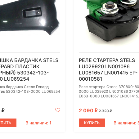
ЫШКА БАРДАЧКА STELS
РЕЛЕ СТАРТЕРА STELS
EPARD ПЛАСТИК
LU029920 LN001086
РНЫЙ) 530342-103-
LU081657 LN001415 EP-
0 LU069254
00010581
ка бардачка Стелс Гепард
Реле стартера Стелс 370800-8
тик 530342-103-0000 LU069254
0000 LU029920 LN001086 3770
E06B-0000 LU081657 LN001415..
0
2 090
₽
₽
2 320
₽
В наличии: 1
В наличии: 
УПИТЬ
КУПИТЬ