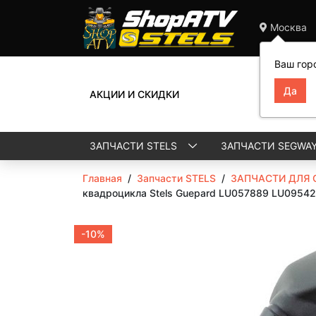
Москва
Ваш гор
АКЦИИ И СКИДКИ
ЗАПЧАСТИ STELS
ЗАПЧАСТИ SEGWA
Главная
/
Запчасти STELS
/
ЗАПЧАСТИ ДЛЯ 
квадроцикла Stels Guepard LU057889 LU0954
-10%