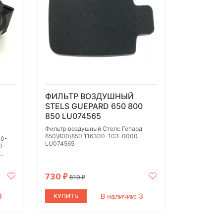
ФИЛЬТР ВОЗДУШНЫЙ
STELS GUEPARD 650 800
850 LU074565
Фильтр воздушный Стелс Гепард
650\800\850 116300-103-0000
00-
LU074565
0-
.
730
₽
810
₽
8
В наличии: 3
КУПИТЬ