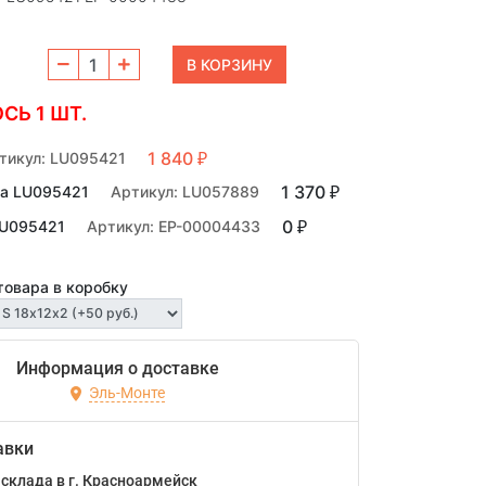
СЬ 1 ШТ.
1 840
тикул: LU095421
₽
1 370
на LU095421
Артикул: LU057889
₽
0
LU095421
Артикул: EP-00004433
₽
товара в коробку
Информация о доставке
Эль-Монте
авки
склада в г. Красноармейск