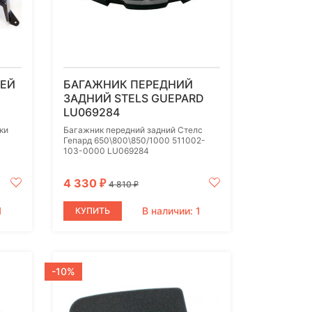
НЕЙ
БАГАЖНИК ПЕРЕДНИЙ
ЗАДНИЙ STELS GUEPARD
LU069284
ки
Багажник передний задний Стелс
Гепард 650\800\850/1000 511002-
103-0000 LU069284
4 330
₽
4 810
₽
1
В наличии: 1
КУПИТЬ
-10%