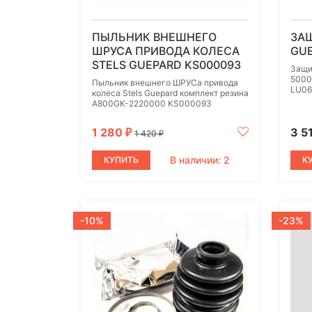
ПЫЛЬНИК ВНЕШНЕГО
ЗАЩ
ШРУСА ПРИВОДА КОЛЕСА
GUE
STELS GUEPARD KS000093
Защи
5000
Пыльник внешнего ШРУСа привода
LU06
колеса Stels Guepard комплект резина
A800GK-2220000 KS000093
1 280
3 5
₽
1 420
₽
В наличии: 2
КУПИТЬ
К
-10%
-23%