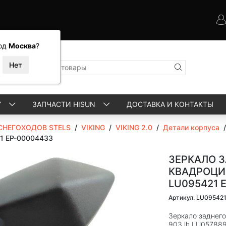
од
Москва
?
Y
ЗАПЧАСТИ HISUN
ДОСТАВКА И КОНТАКТЫ
СНЕГОХОДОВ STELS
/
VIKING
/
VIKING 2.0
/
Детали корпуса
21 EP-00004433
ЗЕРКАЛО З
КВАДРОЦИК
LU095421 
Артикул: LU09542
Зеркало заднего
903 lh LU05788