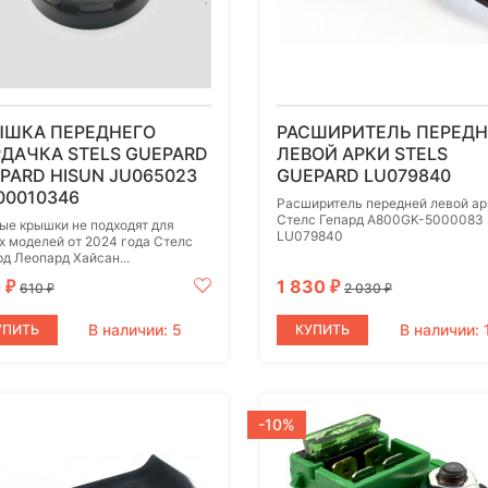
ЫШКА ПЕРЕДНЕГО
РАСШИРИТЕЛЬ ПЕРЕД
ДАЧКА STELS GUEPARD
ЛЕВОЙ АРКИ STELS
PARD HISUN JU065023
GUEPARD LU079840
00010346
Расширитель передней левой ар
Стелс Гепард A800GK-5000083
ые крышки не подходят для
LU079840
х моделей от 2024 года Стелс
рд Леопард Хайсан...
0
1 830
₽
₽
610
2 030
₽
₽
В наличии: 5
В наличии: 
УПИТЬ
КУПИТЬ
-10%