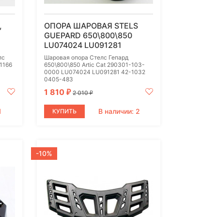
,
ОПОРА ШАРОВАЯ STELS
GUEPARD 650\800\850
LU074024 LU091281
лс
Шаровая опора Стелс Гепард
1166
650\800\850 Artic Cat 290301-103-
0000 LU074024 LU091281 42-1032
0405-483
1 810
₽
2 010
₽
1
В наличии: 2
КУПИТЬ
-10%