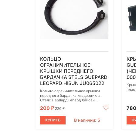
КОЛЬЦО
КР
ОГРАНИЧИТЕЛЬНОЕ
GU
КРЫШКИ ПЕРЕДНЕГО
(ЧЕ
БАРДАЧКА STELS GUEPARD
000
LEOPARD HISUN JU065022
Крыш
плас
Кольцо ограничительное крышки
переднего бардачка квадроцикла
Стелс Леопард Гепард Хайсан...
200
78
₽
220
₽
В наличии: 5
КУПИТЬ
К