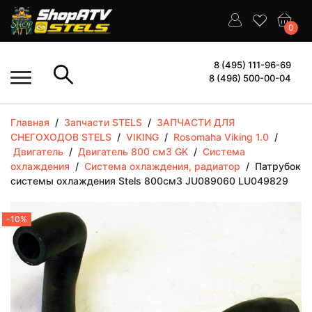
0
8 (495) 111-96-69
8 (496) 500-00-04
Главная
/
Запчасти STELS
/
ЗАПЧАСТИ ДЛЯ
СНЕГОХОДОВ STELS
/
VIKING
/
Rosomaha Viking 1.0
/
Двигатель
/
Двигатель 800 см3 GK
/
Система
охлаждения
/
Система охлаждения, радиатор
/
Патрубок
системы охлаждения Stels 800см3 JU089060 LU049829
-10%