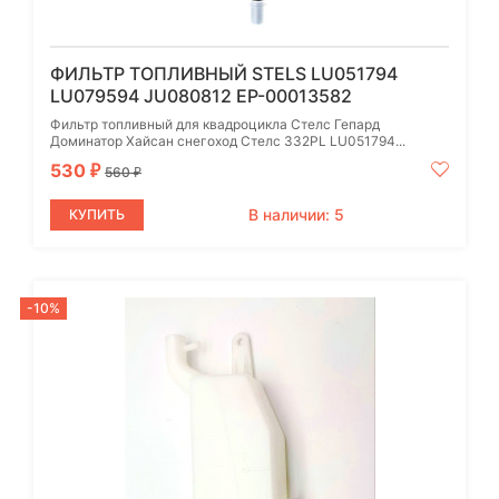
ФИЛЬТР ТОПЛИВНЫЙ STELS LU051794
LU079594 JU080812 EP-00013582
Фильтр топливный для квадроцикла Стелс Гепард
Доминатор Хайсан снегоход Стелс 332PL LU051794...
530
₽
560
₽
В наличии: 5
КУПИТЬ
-10%