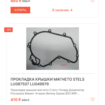
860
₽
950
₽
В наличии: 4
КУПИТЬ
-9%
ПРОКЛАДКА КРЫШКИ МАГНЕТО STELS
LU087507 LU049979
Прокладка крышки магнето Стелс Гепард Доминатор
Росомаха Викинг Атаман Витязь Ермак 800 BRP...
410
₽
450
₽