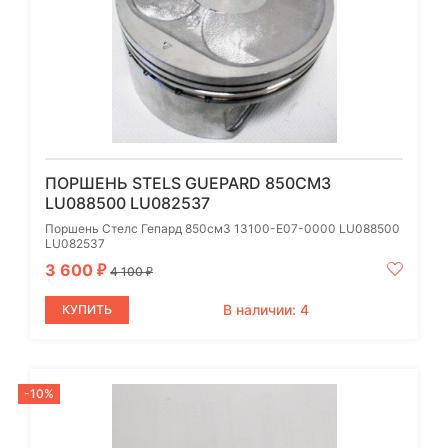
ПОРШЕНЬ STELS GUEPARD 850СМ3
LU088500 LU082537
Поршень Стелс Гепард 850см3 13100-E07-0000 LU088500
LU082537
3 600
₽
4 100
₽
В наличии: 4
КУПИТЬ
-10%