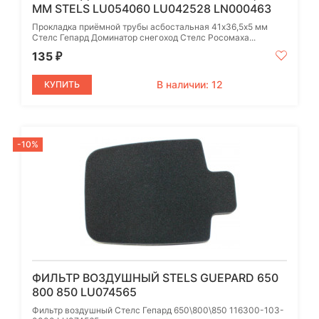
ММ STELS LU054060 LU042528 LN000463
Прокладка приёмной трубы асбостальная 41х36,5х5 мм
Стелс Гепард Доминатор снегоход Стелс Росомаха...
135
₽
В наличии: 12
КУПИТЬ
-10%
ФИЛЬТР ВОЗДУШНЫЙ STELS GUEPARD 650
800 850 LU074565
Фильтр воздушный Стелс Гепард 650\800\850 116300-103-