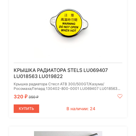
КРЫШКА РАДИАТОРА STELS LU069407
LU018563 LU019822
Крышка радиатора Стесл АТВ 300/500GT/Казума/
Росомаха/Гепард 130402-800-0001 LU069407 LU018563...
320
₽
350
₽
В наличии: 24
КУПИТЬ