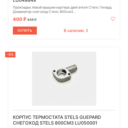
LU049849
Прокладка левой крышки картера двигателя Стелс Гепард
Доминатор снегоход Стелс 800см3...
400
₽
435
₽
В наличии: 2
КУПИТЬ
-9%
КОРПУС ТЕРМОСТАТА STELS GUEPARD
СНЕГОХОД STELS 800СМ3 LU050001