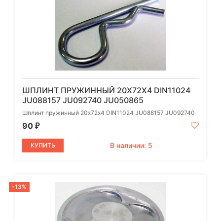
ШПЛИНТ ПРУЖИННЫЙ 20Х72Х4 DIN11024
JU088157 JU092740 JU050865
Шплинт пружинный 20х72х4 DIN11024 JU088157 JU092740
90
₽
В наличии: 5
КУПИТЬ
-13%