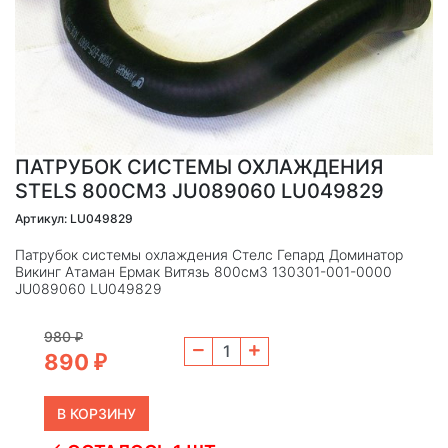
ПАТРУБОК СИСТЕМЫ ОХЛАЖДЕНИЯ
STELS 800СМ3 JU089060 LU049829
Артикул: LU049829
Патрубок системы охлаждения Стелс Гепард Доминатор
Викинг Атаман Ермак Витязь 800см3 130301-001-0000
JU089060 LU049829
980
₽
890
₽