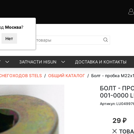
од
Москва
?
Y
ЗАПЧАСТИ HISUN
ДОСТАВКА И КОНТАКТЫ
СНЕГОХОДОВ STELS
/
ОБЩИЙ КАТАЛОГ
/
Болт - пробка М22х
БОЛТ - ПР
001-0000 
Артикул: LU04997
29
₽
ТОВА