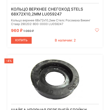
КОЛЬЦО ВЕРХНЕЕ СНЕГОХОД STELS
68Х72Х10,2ММ LU059247
Кольцо верхнее 68х72х10,2мм Стелс Росомаха Викинг
Ставр 290202-800-0000 LU059247
960
₽
1 060
₽
В наличии: 2
КУПИТЬ
-4%