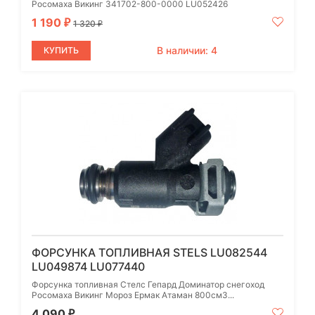
Росомаха Викинг 341702-800-0000 LU052426
1 190
₽
1 320
₽
В наличии: 4
КУПИТЬ
ФОРСУНКА ТОПЛИВНАЯ STELS LU082544
LU049874 LU077440
Форсунка топливная Стелс Гепард Доминатор снегоход
Росомаха Викинг Мороз Ермак Атаман 800см3...
4 090
₽