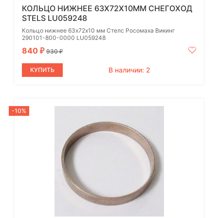
КОЛЬЦО НИЖНЕЕ 63Х72Х10ММ СНЕГОХОД
STELS LU059248
Кольцо нижнее 63х72х10 мм Стелс Росомаха Викинг
290101-800-0000 LU059248
840
₽
930
₽
В наличии: 2
КУПИТЬ
-10%