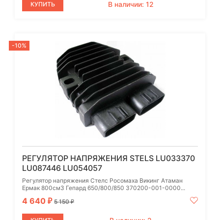
В наличии: 12
КУПИТЬ
-10%
РЕГУЛЯТОР НАПРЯЖЕНИЯ STELS LU033370
LU087446 LU054057
Регулятор напряжения Стелс Росомаха Викинг Атаман
Ермак 800см3 Гепард 650/800/850 370200-001-0000...
4 640
₽
5 150
₽