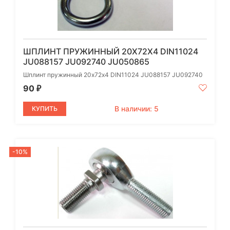
ШПЛИНТ ПРУЖИННЫЙ 20Х72Х4 DIN11024
JU088157 JU092740 JU050865
Шплинт пружинный 20х72х4 DIN11024 JU088157 JU092740
90
₽
В наличии: 5
КУПИТЬ
-10%