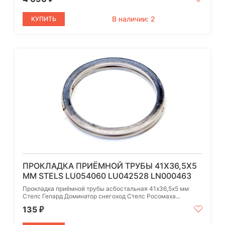
В наличии: 2
КУПИТЬ
ПРОКЛАДКА ПРИЁМНОЙ ТРУБЫ 41Х36,5Х5
ММ STELS LU054060 LU042528 LN000463
Прокладка приёмной трубы асбостальная 41х36,5х5 мм
Стелс Гепард Доминатор снегоход Стелс Росомаха...
135
₽