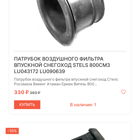
ПАТРУБОК ВОЗДУШНОГО ФИЛЬТРА
ВПУСКНОЙ СНЕГОХОД STELS 800СМ3
LU043172 LU090639
Патрубок воздушного фильтра впускной снегоход Стелc
Росомаха Викинг Атаман Ермак Витязь 800...
330
₽
360
₽
В наличии: 1
КУПИТЬ
-10%