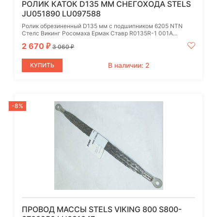
РОЛИК КАТОК D135 ММ СНЕГОХОДА STELS
JU051890 LU097588
Ролик обрезиненный D135 мм c подшипником 6205 NTN
Стелс Викинг Росомаха Ермак Ставр R0135R-1 001A...
2 670
₽
3 060
₽
В наличии: 2
КУПИТЬ
-8%
ПРОВОД МАССЫ STELS VIKING 800 S800-