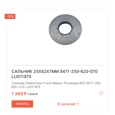
-10%
САЛЬНИК 25Х62Х7ММ 9471-250-620-070
LU071975
Сальник 25х62х7мм Стелс Викинг Росомаха 600 9471-250-
620-070 LU071975
1 360
₽
1 510
₽
В наличии: 1
КУПИТЬ