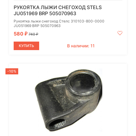
РУКОЯТКА ЛЫЖИ СНЕГОХОД STELS
JU051969 BRP 505070963
Рукоятка лыжи снегоход Стелс 310103-800-0000
JU051969 BRP 505070963
580
₽
740
₽
В наличии: 11
КУПИТЬ
-10%