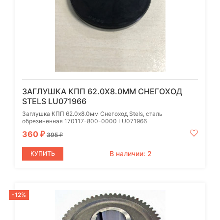
ЗАГЛУШКА КПП 62.0X8.0ММ СНЕГОХОД
STELS LU071966
Заглушка КПП 62.0x8.0мм Снегоход Stels, сталь
обрезиненная 170117-800-0000 LU071966
360
₽
395
₽
В наличии: 2
КУПИТЬ
-12%