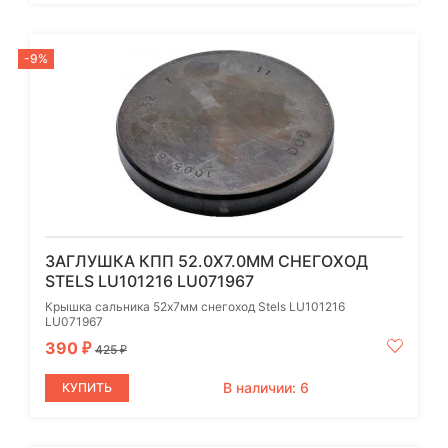
-9%
ЗАГЛУШКА КПП 52.0X7.0ММ СНЕГОХОД
STELS LU101216 LU071967
Крышка сальника 52х7мм снегоход Stels LU101216
LU071967
390
₽
425
₽
В наличии: 6
КУПИТЬ