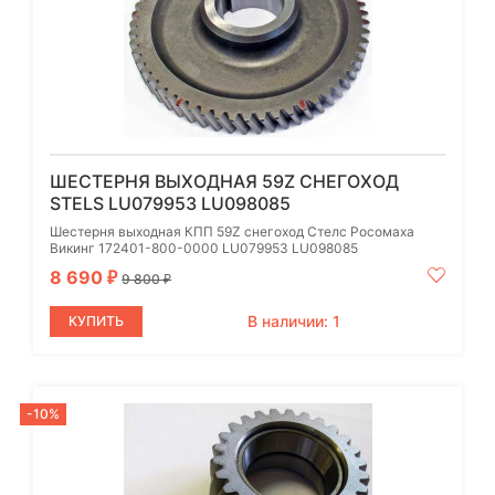
ШЕСТЕРНЯ ВЫХОДНАЯ 59Z СНЕГОХОД
STELS LU079953 LU098085
Шестерня выходная КПП 59Z снегоход Стелс Росомаха
Викинг 172401-800-0000 LU079953 LU098085
8 690
₽
9 800
₽
В наличии: 1
КУПИТЬ
-10%