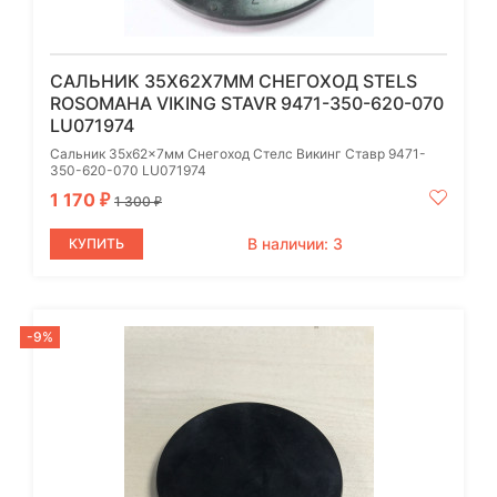
САЛЬНИК 35X62X7ММ СНЕГОХОД STELS
ROSOMAHA VIKING STAVR 9471-350-620-070
LU071974
Сальник 35x62x7мм Снегоход Стелс Викинг Ставр 9471-
350-620-070 LU071974
1 170
₽
1 300
₽
В наличии: 3
КУПИТЬ
-9%