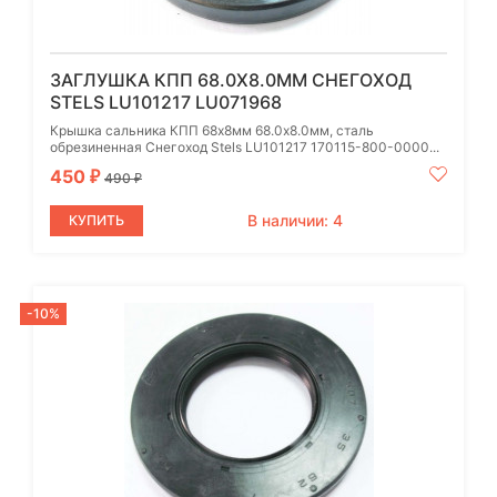
ЗАГЛУШКА КПП 68.0X8.0ММ CНЕГОХОД
STELS LU101217 LU071968
Крышка сальника КПП 68х8мм 68.0x8.0мм, сталь
обрезиненная Снегоход Stels LU101217 170115-800-0000...
450
₽
490
₽
В наличии: 4
КУПИТЬ
-10%