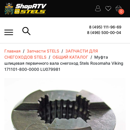
0
8 (495) 111-96-69
8 (496) 500-00-04
Главная
/
Запчасти STELS
/
ЗАПЧАСТИ ДЛЯ
СНЕГОХОДОВ STELS
/
ОБЩИЙ КАТАЛОГ
/
Муфта
шлицевая первичного вала снегоход Stels Rosomaha Viking
171101-800-0000 LU079981