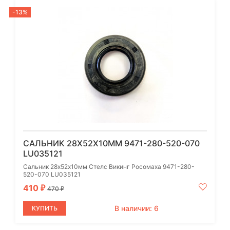
-13%
САЛЬНИК 28Х52Х10ММ 9471-280-520-070
LU035121
Сальник 28х52х10мм Стелс Викинг Росомаха 9471-280-
520-070 LU035121
410
₽
470
₽
В наличии: 6
КУПИТЬ