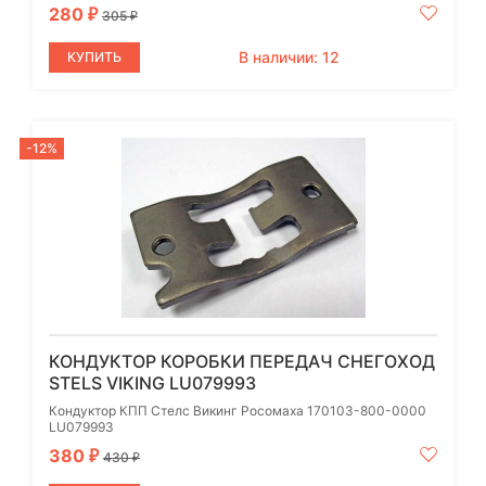
280
₽
305
₽
В наличии: 12
КУПИТЬ
-12%
КОНДУКТОР КОРОБКИ ПЕРЕДАЧ СНЕГОХОД
STELS VIKING LU079993
Кондуктор КПП Стелс Викинг Росомаха 170103-800-0000
LU079993
380
₽
430
₽