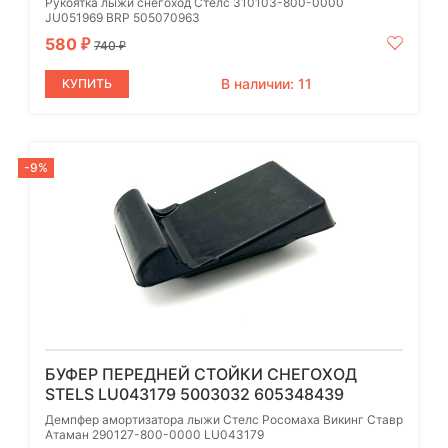
Рукоятка лыжи снегоход Стелс 310103-800-0000
JU051969 BRP 505070963
580
₽
740
₽
В наличии: 11
КУПИТЬ
-9%
БУФЕР ПЕРЕДНЕЙ СТОЙКИ СНЕГОХОД
STELS LU043179 5003032 605348439
Демпфер амортизатора лыжи Стелс Росомаха Викинг Ставр
Атаман 290127-800-0000 LU043179