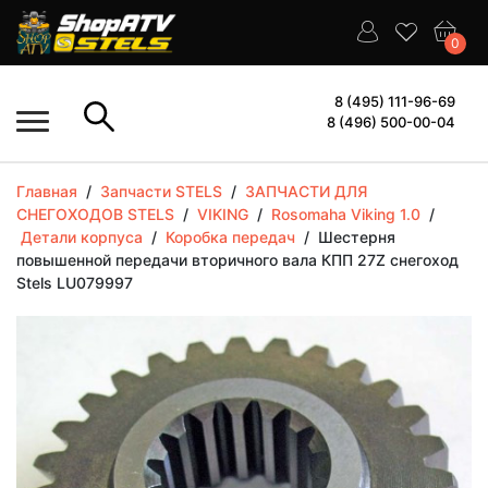
0
8 (495) 111-96-69
8 (496) 500-00-04
Главная
/
Запчасти STELS
/
ЗАПЧАСТИ ДЛЯ
СНЕГОХОДОВ STELS
/
VIKING
/
Rosomaha Viking 1.0
/
Детали корпуса
/
Коробка передач
/
Шестерня
повышенной передачи вторичного вала КПП 27Z снегоход
Stels LU079997