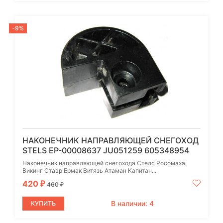
-9%
НАКОНЕЧНИК НАПРАВЛЯЮЩЕЙ СНЕГОХОД
STELS EP-00008637 JU051259 605348954
Наконечник направляющей снегохода Стелс Росомаха,
Викинг Ставр Ермак Витязь Атаман Капитан...
420
₽
460
₽
В наличии: 4
КУПИТЬ