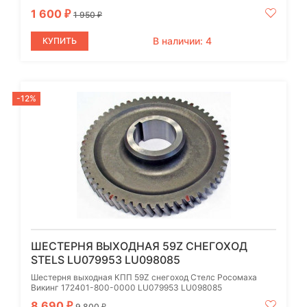
1 600
₽
1 950
₽
В наличии: 4
КУПИТЬ
-12%
ШЕСТЕРНЯ ВЫХОДНАЯ 59Z СНЕГОХОД
STELS LU079953 LU098085
Шестерня выходная КПП 59Z снегоход Стелс Росомаха
Викинг 172401-800-0000 LU079953 LU098085
8 690
₽
9 800