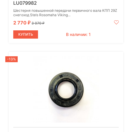
LU079982
Шестерня повышенной передачи первичного вала КПП 29Z
снегоход Stels Rosomaha Viking...
2 770
₽
3 070
₽
В наличии: 1
КУПИТЬ
-13%