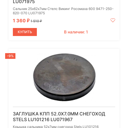
LU071975
Сальник 25х62х7мм Стелс Викинг Росомаха 600 9471-250-
620-070 LU071975
1 360
₽
1 510
₽
В наличии: 1
КУПИТЬ
-9%
ЗАГЛУШКА КПП 52.0X7.0ММ СНЕГОХОД
STELS LU101216 LU071967
Крышка сальника 52х7мм снегоход Stels LU101216