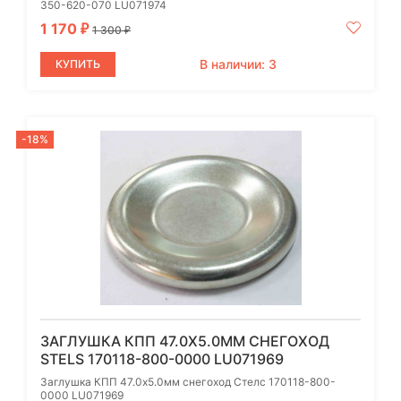
350-620-070 LU071974
1 170
₽
1 300
₽
В наличии: 3
КУПИТЬ
-18%
ЗАГЛУШКА КПП 47.0Х5.0ММ СНЕГОХОД
STELS 170118-800-0000 LU071969
Заглушка КПП 47.0х5.0мм снегоход Стелс 170118-800-
0000 LU071969