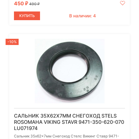
450
₽
490
₽
В наличии: 4
КУПИТЬ
-10%
САЛЬНИК 35X62X7ММ СНЕГОХОД STELS
ROSOMAHA VIKING STAVR 9471-350-620-070
LU071974
Сальник 35x62x7мм Снегоход Стелс Викинг Ставр 9471-