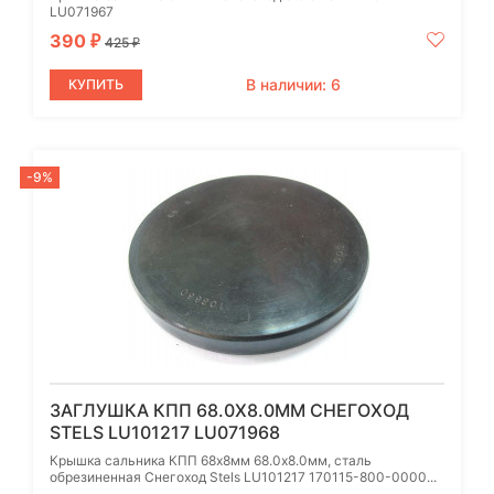
LU071967
390
₽
425
₽
В наличии: 6
КУПИТЬ
-9%
ЗАГЛУШКА КПП 68.0X8.0ММ CНЕГОХОД
STELS LU101217 LU071968
Крышка сальника КПП 68х8мм 68.0x8.0мм, сталь
обрезиненная Снегоход Stels LU101217 170115-800-0000...