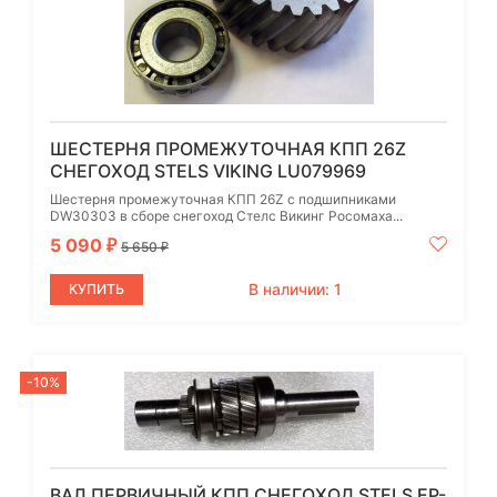
ШЕСТЕРНЯ ПРОМЕЖУТОЧНАЯ КПП 26Z
СНЕГОХОД STELS VIKING LU079969
Шестерня промежуточная КПП 26Z с подшипниками
DW30303 в сборе снегоход Стелс Викинг Росомаха...
5 090
₽
5 650
₽
В наличии: 1
КУПИТЬ
-10%
ВАЛ ПЕРВИЧНЫЙ КПП СНЕГОХОД STELS EP-