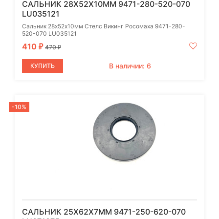
САЛЬНИК 28Х52Х10ММ 9471-280-520-070
LU035121
Сальник 28х52х10мм Стелс Викинг Росомаха 9471-280-
520-070 LU035121
410
₽
470
₽
В наличии: 6
КУПИТЬ
-10%
САЛЬНИК 25Х62Х7ММ 9471-250-620-070