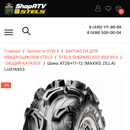
0
8 (495) 111-96-69
8 (496) 500-00-04
Главная
/
Запчасти STELS
/
ЗАПЧАСТИ ДЛЯ
КВАДРОЦИКЛОВ STELS
/
STELS GUEPARD 650 800 850
/
ОБЩИЙ КАТАЛОГ
/
Шина AT26x11-12 (MAXXIS ZILLA)
LU074453
-2%