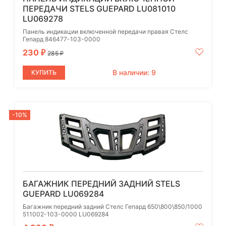
ПЕРЕДАЧИ STELS GUEPARD LU081010
LU069278
Панель индикации включенной передачи правая Стелс
Гепард 846477-103-0000
230
₽
285
₽
В наличии: 9
КУПИТЬ
-10%
БАГАЖНИК ПЕРЕДНИЙ ЗАДНИЙ STELS
GUEPARD LU069284
Багажник передний задний Стелс Гепард 650\800\850/1000
511002-103-0000 LU069284