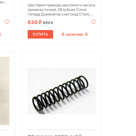
н...
Шестерня привода масляного насоса
промежуточная 38 зубьев Стелс
Гепард Доминатор снегоход Стелс...
630
₽
690
₽
5
В наличии: 8
КУПИТЬ