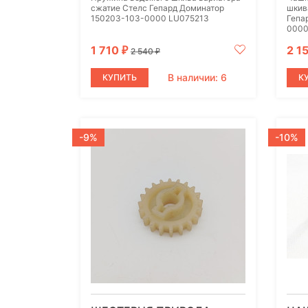
сжатие Стелс Гепард Доминатор
шкив
150203-103-0000 LU075213
Гепа
0000.
1 710
2 1
₽
2 540
₽
В наличии: 6
КУПИТЬ
К
-9%
-10%