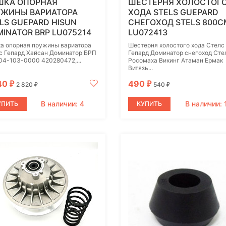
ШКА ОПОРНАЯ
ШЕСТЕРНЯ ХОЛОСТОГ
УЖИНЫ ВАРИАТОРА
ХОДА STELS GUEPARD
LS GUEPARD HISUN
СНЕГОХОД STELS 800С
INATOR BRP LU075214
LU072413
а опорная пружины вариатора
Шестерня холостого хода Стелс
с Гепард Хайсан Доминатор БРП
Гепард Доминатор снегоход Сте
04-103-0000 420280472,...
Росомаха Викинг Атаман Ермак
Витязь...
40
490
₽
₽
2 820
540
₽
₽
В наличии: 4
В наличии: 
УПИТЬ
КУПИТЬ