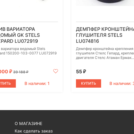
ИВ ВАРИАТОРА
ДЕМПФЕР КРОНШТЕЙН
ОМЫЙ GK STELS
ГЛУШИТЕЛЯ STELS
PARD LU072919
LU074816
 вариатора ведомый Stels
Демпфер кронштейна крепления
ard 150200-103-0077 LU072919
глушителя Стелс Гепард, крепле
двигателя Стелс Атаман Ермак...
000
55
₽
₽
39 188
₽
В наличии: 1
В наличии: 
УПИТЬ
КУПИТЬ
О МАГАЗИНЕ
Как сделать заказ