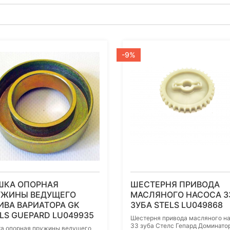
-9%
ШКА ОПОРНАЯ
ШЕСТЕРНЯ ПРИВОДА
УЖИНЫ ВЕДУЩЕГО
МАСЛЯНОГО НАСОСА 3
ВА ВАРИАТОРА GK
ЗУБА STELS LU049868
LS GUEPARD LU049935
Шестерня привода масляного н
33 зуба Стелс Гепард Доминато
а опорная пружины ведущего