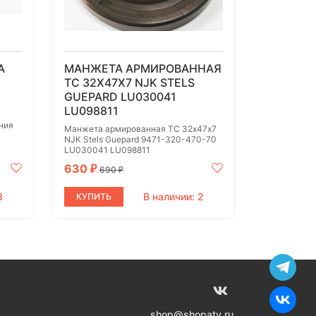
А
МАНЖЕТА АРМИРОВАННАЯ
TC 32Х47Х7 NJK STELS
GUEPARD LU030041
LU098811
ния
Манжета армированная TC 32х47х7
NJK Stels Guepard 9471-320-470-70
LU030041 LU098811
630
₽
690
₽
3
В наличии: 2
КУПИТЬ
shop@shopatv.ru