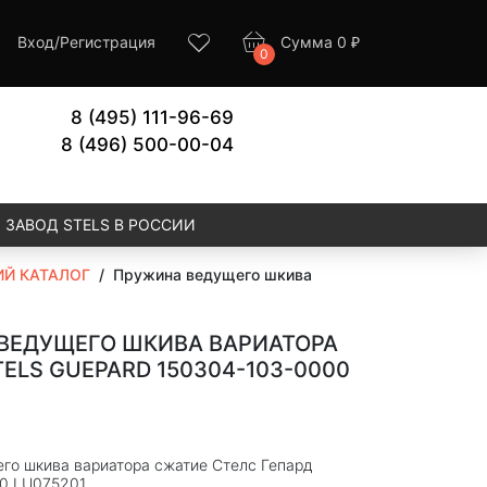
Вход
/
Регистрация
Сумма
0
₽
0
8 (495) 111-96-69
8 (496) 500-00-04
ЗАВОД STELS В РОССИИ
Й КАТАЛОГ
/
Пружина ведущего шкива
ВЕДУЩЕГО ШКИВА ВАРИАТОРА
ELS GUEPARD 150304-103-0000
го шкива вариатора сжатие Стелс Гепард
0 LU075201