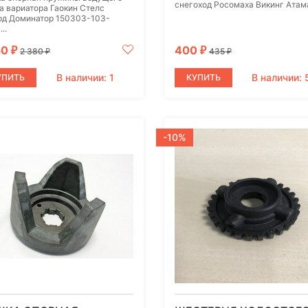
снегоход Росомаха Викинг Атама
а вариатора Гаокин Стелс
рд Доминатор 150303-103-
..
50
400
₽
₽
2 380
435
₽
₽
В наличии: 1
В наличии: 
УПИТЬ
КУПИТЬ
-10%