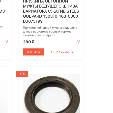
О
ПРУЖИНА ОБГОННОЙ
МУФТЫ ВЕДУЩЕГО ШКИВА
М3
ВАРИАТОРА СЖАТИЕ STELS
GUEPARD 150310-103-0000
LU075199
лс
Пружина обгонной муфты ведущего
шкива вариатора горный тормоз
сжатие Stels Guepard...
280
₽
1
В наличии: 6
КУПИТЬ
-9%