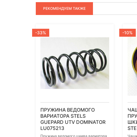
РЕКОМЕНДУЕМ ТАКЖЕ
-33%
-10%
ПРУЖИНА ВЕДОМОГО
ЧА
ВАРИАТОРА STELS
ПР
GUEPARD UTV DOMINATOR
ШКИ
LU075213
STE
Пружина ведомого шкива вариатора
Чашк