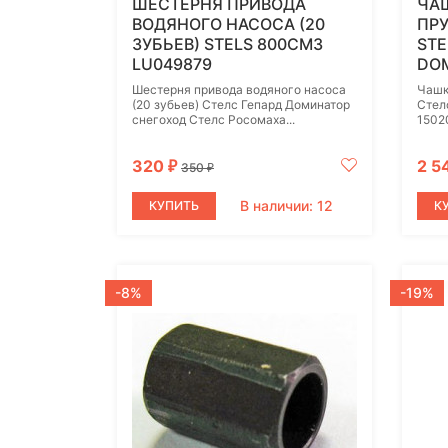
ШЕСТЕРНЯ ПРИВОДА
ЧА
ВОДЯНОГО НАСОСА (20
ПР
ЗУБЬЕВ) STELS 800СМ3
STE
LU049879
DOM
Шестерня привода водяного насоса
Чашк
(20 зубьев) Стелс Гепард Доминатор
Стел
снегоход Стелс Росомаха...
1502
320
2 5
₽
350
₽
В наличии: 12
КУПИТЬ
К
-8%
-19%