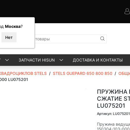
од
Москва
?
Y
ЗАПЧАСТИ HISUN
ДОСТАВКА И КОНТАКТЫ
КВАДРОЦИКЛОВ STELS
/
STELS GUEPARD 650 800 850
/
ОБЩИ
0000 LU075201
ПРУЖИНА 
СЖАТИЕ ST
LU075201
Артикул: LU075201
Пружина ведуще
150304-103-000