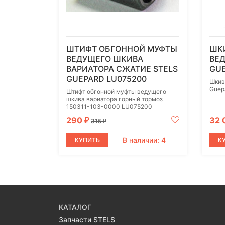
ШТИФТ ОБГОННОЙ МУФТЫ
ШК
ВЕДУЩЕГО ШКИВА
ВЕД
ВАРИАТОРА СЖАТИЕ STELS
GUE
GUEPARD LU075200
Шкив
Guep
Штифт обгонной муфты ведущего
шкива вариатора горный тормоз
150311-103-0000 LU075200
290
32 
₽
315
₽
В наличии: 4
КУПИТЬ
К
КАТАЛОГ
Запчасти STELS