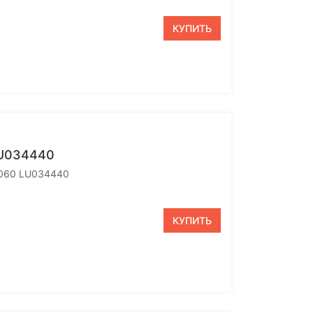
КУПИТЬ
LU034440
.0060 LU034440
КУПИТЬ