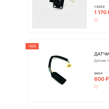
1 320
₽
1 170
-10%
ДАТЧИ
Датчик т
660
₽
600
₽