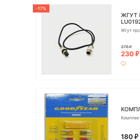
-17%
ЖГУТ 
LU019
Жгут про
276
₽
230
₽
КОМПЛ
Комплек
180
₽