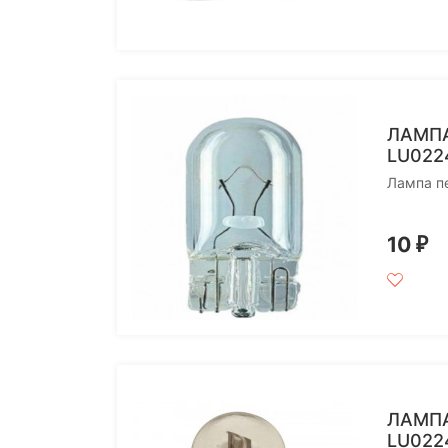
ЛАМПА
LU022
Лампа п
10
₽
ЛАМПА
LU022