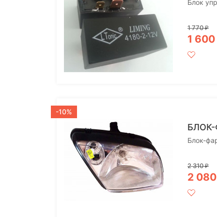
Блок упр
1 770
₽
1 60
-10%
БЛОК-
Блок-фар
2 310
₽
2 08