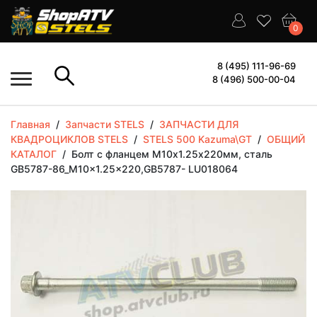
0
8 (495) 111-96-69
8 (496) 500-00-04
Главная
/
Запчасти STELS
/
ЗАПЧАСТИ ДЛЯ
КВАДРОЦИКЛОВ STELS
/
STELS 500 Kazuma\GT
/
ОБЩИЙ
КАТАЛОГ
/
Болт с фланцем М10х1.25х220мм, сталь
GB5787-86_M10x1.25x220,GB5787- LU018064