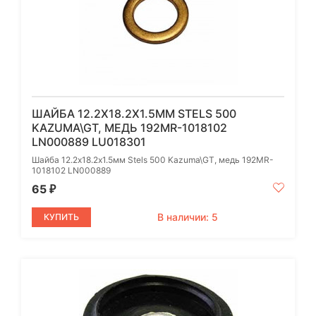
ШАЙБА 12.2Х18.2Х1.5ММ STELS 500
KAZUMA\GT, МЕДЬ 192MR-1018102
LN000889 LU018301
Шайба 12.2х18.2х1.5мм Stels 500 Kazuma\GT, медь 192MR-
1018102 LN000889
65
₽
В наличии: 5
КУПИТЬ