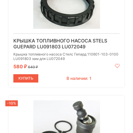
КРЫШКА ТОПЛИВНОГО НАСОСА STELS
GUEPARD LU091803 LU072049
Крышка топливного насоса Стелс Гепард 110601-103-0100
LU091803 зам для LU072049
580
₽
640
₽
В наличии: 1
КУПИТЬ
-10%