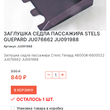
ЗАГЛУШКА СЕДЛА ПАССАЖИРА STELS
GUEPARD JU076662 JU091988
Артикул: JU091988
Заглушка седла пассажира Стелс Гепард А800GK-6800022
JU076662 JU091988
930
₽
840
₽
ОСТАЛОСЬ 1 ШТ.
Упаковка товара в коробку