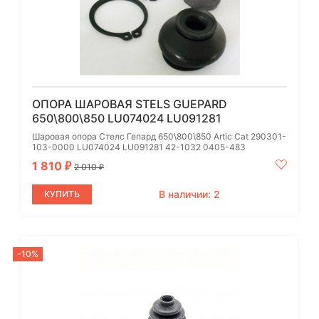
ОПОРА ШАРОВАЯ STELS GUEPARD
650\800\850 LU074024 LU091281
Шаровая опора Стелс Гепард 650\800\850 Artic Cat 290301-
103-0000 LU074024 LU091281 42-1032 0405-483
1 810
₽
2 010
₽
В наличии: 2
КУПИТЬ
-10%