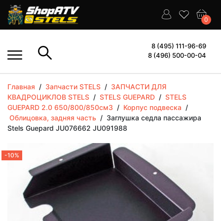
0
8 (495) 111-96-69
8 (496) 500-00-04
Главная
/
Запчасти STELS
/
ЗАПЧАСТИ ДЛЯ
КВАДРОЦИКЛОВ STELS
/
STELS GUEPARD
/
STELS
GUEPARD 2.0 650/800/850см3
/
Корпус подвеска
/
Облицовка, задняя часть
/
Заглушка седла пассажира
Stels Guepard JU076662 JU091988
-10%