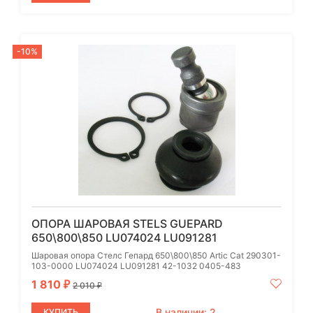
-10%
ОПОРА ШАРОВАЯ STELS GUEPARD
650\800\850 LU074024 LU091281
Шаровая опора Стелс Гепард 650\800\850 Artic Cat 290301-
103-0000 LU074024 LU091281 42-1032 0405-483
1 810
₽
2 010
₽
В наличии: 2
КУПИТЬ