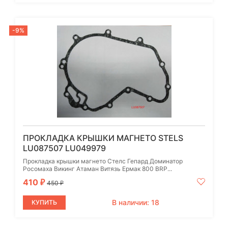
-9%
ПРОКЛАДКА КРЫШКИ МАГНЕТО STELS
LU087507 LU049979
Прокладка крышки магнето Стелс Гепард Доминатор
Росомаха Викинг Атаман Витязь Ермак 800 BRP...
410
₽
450
₽
В наличии: 18
КУПИТЬ