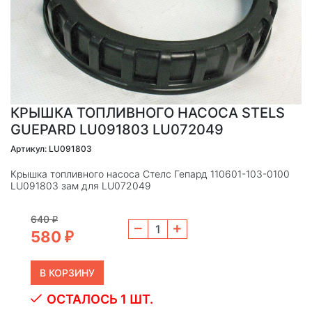
КРЫШКА ТОПЛИВНОГО НАСОСА STELS
GUEPARD LU091803 LU072049
Артикул: LU091803
Крышка топливного насоса Стелс Гепард 110601-103-0100
LU091803 зам для LU072049
640
₽
580
₽
ОСТАЛОСЬ 1 ШТ.