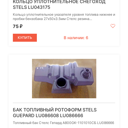
КОЛЬЦО УПЛОТНИТЕЛЬНОЕ СНЕГОХОД
STELS LU043175
Кольцо уплотнительное указателя уровня топлива нижнее и
пробки бензобака 27х50х3.5мм Стелс резина...
75
₽
В наличии: 6
КУПИТЬ
БАК ТОПЛИВНЫЙ РОТОФОРМ STELS
GUEPARD LU086608 LU086666
Топливный бак Стелс Гепард A800GK-1101010СБ LU086666