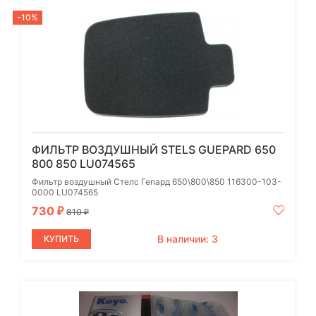
-10%
ФИЛЬТР ВОЗДУШНЫЙ STELS GUEPARD 650
800 850 LU074565
Фильтр воздушный Стелс Гепард 650\800\850 116300-103-
0000 LU074565
730
₽
810
₽
В наличии: 3
КУПИТЬ