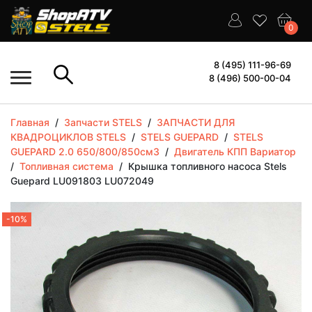
0
8 (495) 111-96-69
8 (496) 500-00-04
Главная
/
Запчасти STELS
/
ЗАПЧАСТИ ДЛЯ
КВАДРОЦИКЛОВ STELS
/
STELS GUEPARD
/
STELS
GUEPARD 2.0 650/800/850см3
/
Двигатель КПП Вариатор
/
Топливная система
/
Крышка топливного насоса Stels
Guepard LU091803 LU072049
-10%