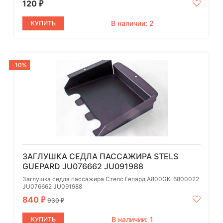
120
₽
В наличии: 2
КУПИТЬ
-10%
ЗАГЛУШКА СЕДЛА ПАССАЖИРА STELS
GUEPARD JU076662 JU091988
Заглушка седла пассажира Стелс Гепард А800GK-6800022
JU076662 JU091988
840
₽
930
₽
В наличии: 1
КУПИТЬ