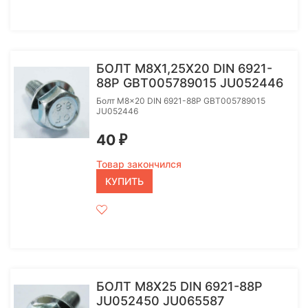
БОЛТ M8X1,25Х20 DIN 6921-
88P GBT005789015 JU052446
Болт M8x20 DIN 6921-88P GBT005789015
JU052446
40
₽
Товар закончился
КУПИТЬ
БОЛТ M8X25 DIN 6921-88P
JU052450 JU065587