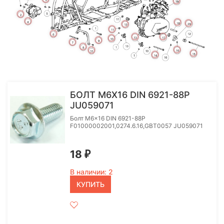
More
More
More
More
More
More
More
More
More
More
More
More
More
More
More
More
More
More
More
БОЛТ M6X16 DIN 6921-88P
JU059071
Болт M6x16 DIN 6921-88P
F01000002001,0274.6.16,GBT0057 JU059071
18
₽
В наличии: 2
КУПИТЬ