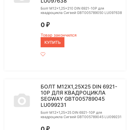
LU097638
Болт M12x1,25x210 DIN 6921-10P для
квадроцикла Сигвей GBT005789050 LU097638
0
₽
Товар закончился
КУПИТЬ
БОЛТ M12X1,25X25 DIN 6921-
10P ДЛЯ КВАДРОЦИКЛА
SEGWAY GBT005789045
LU099231
Болт M12x1,25x25 DIN 6921-10P для
квадроцикла Сигвей GBT005789045 LU099231
0
₽