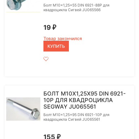
Болт M10x1,25x55 DIN 6921-88P для
квадроцикла Сигвей JU065566
19
₽
Товар закончился
КУПИТЬ
БОЛТ M10X1,25X95 DIN 6921-
10P ДЛЯ КВАДРОЦИКЛА
SEGWAY JU065561
Болт M10x1,25x95 DIN 6921-10P для
квадроцикла Сигвей JU065561
155
₽