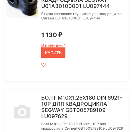
U01A30100001 LU097444
Втулка крепления глушителя для квадроцикла
Сигвей U01A30100001 LU097444
1 130
₽
В наличии: 1
КУПИТЬ
БОЛТ M10X1,25X180 DIN 6921-
10P ДЛЯ КВАДРОЦИКЛА
SEGWAY GBT005789109
LU097629
Болт M10x1,25x180 DIN 6921-10P для
квадроцикла Сигвей GBT005789109 LU097629