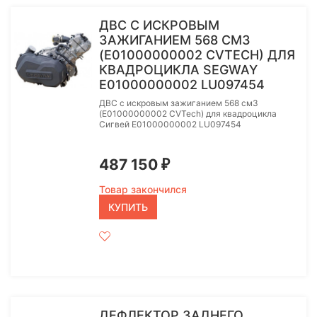
ДВС С ИСКРОВЫМ
ЗАЖИГАНИЕМ 568 СМ3
(E01000000002 CVTECH) ДЛЯ
КВАДРОЦИКЛА SEGWAY
E01000000002 LU097454
ДВС с искровым зажиганием 568 см3
(E01000000002 CVTech) для квадроцикла
Сигвей E01000000002 LU097454
487 150
₽
Товар закончился
КУПИТЬ
ДЕФЛЕКТОР ЗАДНЕГО