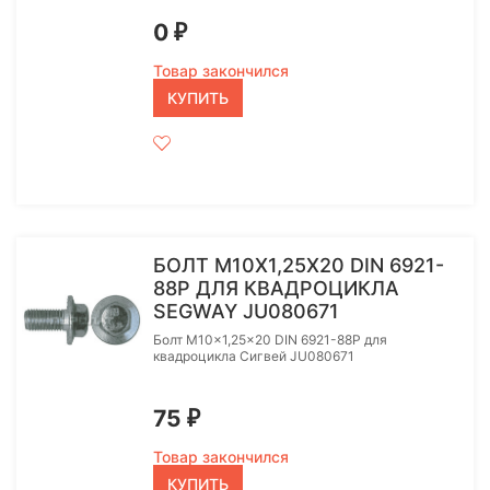
0
₽
Товар закончился
КУПИТЬ
БОЛТ M10X1,25X20 DIN 6921-
88P ДЛЯ КВАДРОЦИКЛА
SEGWAY JU080671
Болт M10x1,25x20 DIN 6921-88P для
квадроцикла Сигвей JU080671
75
₽
Товар закончился
КУПИТЬ