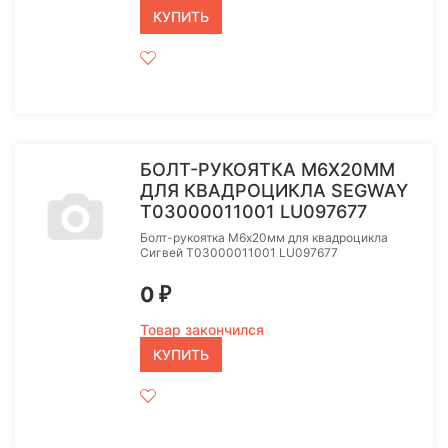
КУПИТЬ
БОЛТ-РУКОЯТКА М6Х20ММ
ДЛЯ КВАДРОЦИКЛА SEGWAY
T03000011001 LU097677
Болт-рукоятка М6х20мм для квадроцикла
Сигвей T03000011001 LU097677
0
₽
Товар закончился
КУПИТЬ