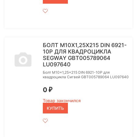
БОЛТ M10X1,25X215 DIN 6921-
10P ДЛЯ КВАДРОЦИКЛА
SEGWAY GBT005789064
LU097640
Болт M10x1,25x215 DIN 6921-10P для
квадроцикла Сигвей GBT005789064 LU097640
0
₽
Товар закончился
КУПИТЬ