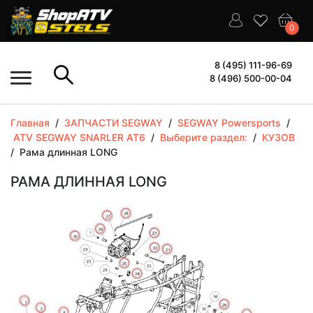
0
8 (495) 111-96-69
8 (496) 500-00-04
Главная
/
ЗАПЧАСТИ SEGWAY
/
SEGWAY Powersports
/
ATV SEGWAY SNARLER AT6
/
Выберите раздел:
/
КУЗОВ
/
Рама длинная LONG
РАМА ДЛИННАЯ LONG
More
More
More
More
More
More
More
More
More
More
More
More