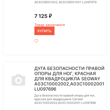
A03C09001002, A03C09001001 LU097679
7 125
₽
Товар закончился
КУПИТЬ
ДУГА БЕЗОПАСНОСТИ ПРАВОЙ
ОПОРЫ ДЛЯ НОГ, КРАСНАЯ
ДЛЯ КВАДРОЦИКЛА SEGWAY
A03C10002002,A03C10002001
LU097696
Дуга безопасности правой опоры для ног,
красная для квадроцикла Сигвей
A03C10002002,A03C10002001 LU097696