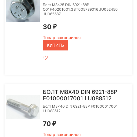
Болт M8x25 DIN 6921-88P
Q01F40201001,GBT005789016 JU052450
JU065587
30
₽
Товар закончился
КУПИТЬ
БОЛТ M8X40 DIN 6921-88P
F01000017001 LU088512
Болт M8x40 DIN 6921-88P F01000017001
LU088512
70
₽
Товар закончился