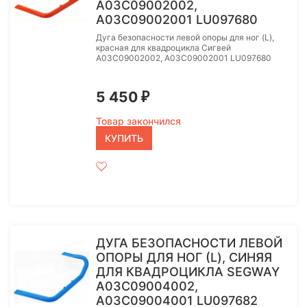
A03C09002002,
A03C09002001 LU097680
Дуга безопасности левой опоры для ног (L),
красная для квадроцикла Сигвей
A03C09002002, A03C09002001 LU097680
5 450
₽
Товар закончился
КУПИТЬ
ДУГА БЕЗОПАСНОСТИ ЛЕВОЙ
ОПОРЫ ДЛЯ НОГ (L), СИНЯЯ
ДЛЯ КВАДРОЦИКЛА SEGWAY
A03C09004002,
A03C09004001 LU097682