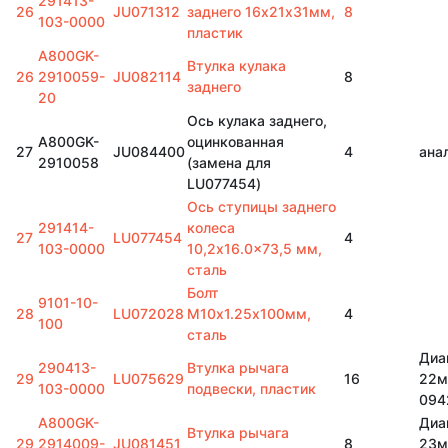
291413-
26
JU071312
заднего 16х21х31мм,
8
103-0000
пластик
A800GK-
Втулка кулака
26
2910059-
JU082114
8
заднего
20
Ось кулака заднего,
A800GK-
оцинкованная
27
JU084400
4
ана
2910058
(замена для
LU077454)
Ось ступицы заднего
291414-
колеса
27
LU077454
4
103-0000
10,2x16.0x73,5 мм,
сталь
Болт
9101-10-
28
LU072028
M10х1.25х100мм,
4
100
сталь
Диа
290413-
Втулка рычага
29
LU075629
16
22м
103-0000
подвески, пластик
094
A800GK-
Диа
Втулка рычага
29
2914009-
JU081451
8
23м