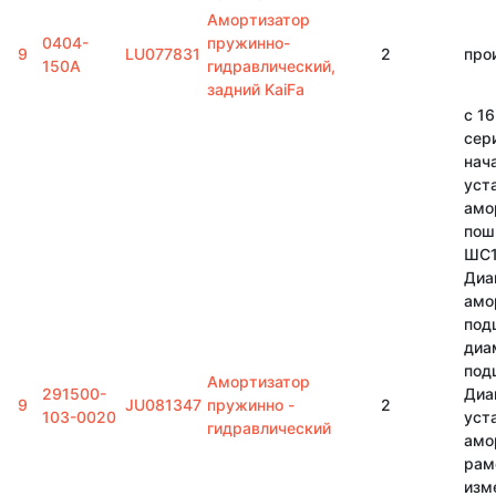
Амортизатор
0404-
пружинно-
9
LU077831
2
про
150A
гидравлический,
задний KaiFa
с 16
сер
нач
уст
амо
пош
ШС1
Диа
амо
под
диа
под
Амортизатор
291500-
Диа
9
JU081347
пружинно -
2
103-0020
уст
гидравлический
амо
рам
изм