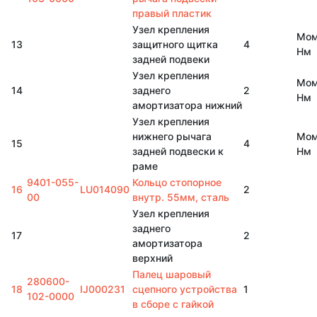
правый пластик
Узел крепления
Мом
13
защитного щитка
4
Нм
задней подвеки
Узел крепления
Мом
14
заднего
2
Нм
амортизатора нижний
Узел крепления
нижнего рычага
Мом
15
4
задней подвески к
Нм
раме
9401-055-
Кольцо стопорное
16
LU014090
2
00
внутр. 55мм, сталь
Узел крепления
заднего
17
2
амортизатора
верхний
Палец шаровый
280600-
18
IJ000231
сцепного устройства
1
102-0000
в сборе с гайкой