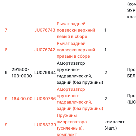
(ко
ЭУР
кол
Рычаг задней
7
JU076743
подвески верхний
1
левый в сборе
Рычаг задней
8
JU076742
подвески верхний
1
правый в сборе
Амортизатор
291500-
пружинно-
Про
9
LU079944
2
103-0000
гидравлический,
БЕЛ
задний (без пружины)
Амортизатор
пружинно-
Про
9
164.00.00.
LU080766
2
гидравлический,
(ШС
задний (без пружины)
Пружины
амортизатора
комплект
9
LU088239
(усиленные),
(4шт.)
комплект