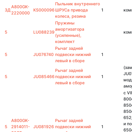
Пыльник внутреннего
A800GK-
3Д
KS000096
ШРУСа привода
1
ком
2220000
колеса, резина
Пружины
амортизатора
5
LU088239
ком
(усиленные),
комплект
Рычаг задней
5
JU076740
подвески нижний
1
левый в сборе
(за
Рычаг задней
JU0
5
JU085466
подвески нижний
1
мод
левый в сборе
амо
с VI
800с
850
850
652
A800GK-
Рычаг задней
и п
5
2914011-
JU081926
подвески нижний
1
650