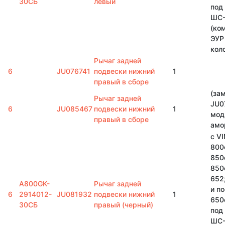
30CБ
левый
под
ШС-
(ко
ЭУР
кол
Рычаг задней
6
JU076741
подвески нижний
1
правый в сборе
(за
Рычаг задней
JU0
6
JU085467
подвески нижний
1
мод
правый в сборе
амо
с VI
800с
850
850
652
A800GK-
Рычаг задней
и п
6
2914012-
JU081932
подвески нижний
1
650
30CБ
правый (черный)
под
ШС-