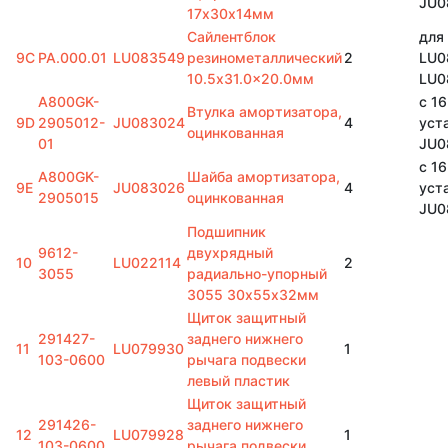
JU0
17х30х14мм
Сайлентблок
для
9С
PA.000.01
LU083549
резинометаллический
2
LU0
10.5x31.0x20.0мм
LU0
A800GK-
с 1
Втулка амортизатора,
9D
2905012-
JU083024
4
уст
оцинкованная
01
JU0
с 1
A800GK-
Шайба амортизатора,
9E
JU083026
4
уст
2905015
оцинкованная
JU0
Подшипник
9612-
двухрядный
10
LU022114
2
3055
радиально-упорный
3055 30х55х32мм
Щиток защитный
291427-
заднего нижнего
11
LU079930
1
103-0600
рычага подвески
левый пластик
Щиток защитный
291426-
заднего нижнего
12
LU079928
1
103-0600
рычага подвески