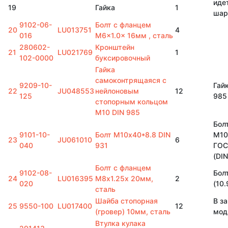
иде
19
Гайка
1
шар
9102-06-
Болт с фланцем
20
LU013751
4
016
M6x1.0x 16мм , сталь
280602-
Кронштейн
21
LU021769
1
102-0000
буксировочный
Гайка
самоконтрящаяся с
9209-10-
Гай
22
JU048553
нейлоновым
12
125
985
стопорным кольцом
М10 DIN 985
Бол
9101-10-
Болт М10х40*8.8 DIN
М10
23
JU061010
6
040
931
ГОС
(DI
Болт с фланцем
9102-08-
Бол
24
LU016395
М8х1.25х 20мм,
2
020
(10.
сталь
Шайба стопорная
В з
25
9550-100
LU017400
12
(гровер) 10мм, сталь
мод
Втулка кулака