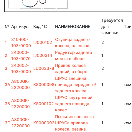
Требуется
№
Артикул:
Код 1С
НАИМЕНОВАНИЕ
для
При
замены:
310400-
Ступица заднего
1
IJ000102
2
103-0000
колеса, ал.сплав
240000-
Редуктор заднего
2
IJ000314
1
103-0070
моста в сборе
240602-
Привод колеса
3
LU063378
2
103-0000
задний, в сборе
ШРУС внешний
A800GK-
3А
KS000098
привода переднего/
1
ком
2220000
заднего колеса
ШРУС внутренний
A800GK-
3Б
KS000102
заднего привода
1
ком
2220000
колес
Пыльник внешнего
A800GK-
3С
KS000093
ШРУСа привода
1
ком
2220000
колеса, резина