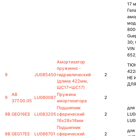
17 
Геп
амо
мод
800-
Gue
30;
VIN
652
Амортизатор
ТЮН
пружинно -
422
9
JU085450
гидравлический
2
НЕ 
(длина 422мм,
ДЛЯ
ШС17+ШС17)
AB
Пружина
9
LU080087
2
377.00.05
амортизатора
Подшипник
для
9B
GEG16ES
LU083205
сферический
2
LU0
16х28х16мм
LU0
Подшипник
для
9B
GEG17ES
LU086701
сферический
2