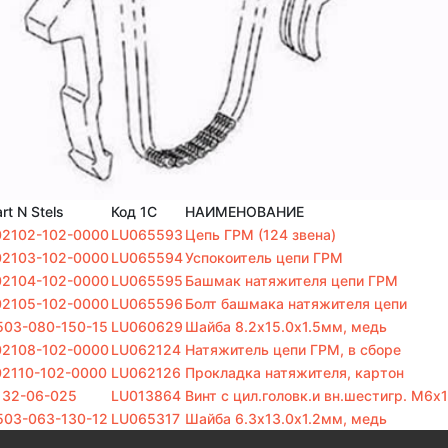
rt N Stels
Код 1С
НАИМЕНОВАНИЕ
02102-102-0000
LU065593
Цепь ГРМ (124 звена)
02103-102-0000
LU065594
Успокоитель цепи ГРМ
02104-102-0000
LU065595
Башмак натяжителя цепи ГРМ
02105-102-0000
LU065596
Болт башмака натяжителя цепи
503-080-150-15
LU060629
Шайба 8.2х15.0х1.5мм, медь
02108-102-0000
LU062124
Натяжитель цепи ГРМ, в сборе
02110-102-0000
LU062126
Прокладка натяжителя, картон
132-06-025
LU013864
Винт с цил.головк.и вн.шестигр. M6х
503-063-130-12
LU065317
Шайба 6.3х13.0х1.2мм, медь